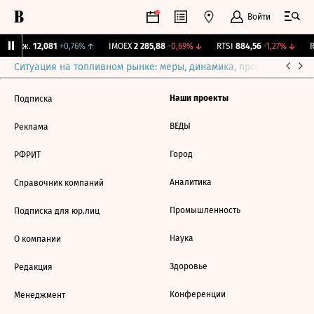
Войти
Y Бирж.
12,081
+0,76%
↑
IMOEX
2 285,88
-0,69%
↓
RTSI
884,56
-1,27%
↓
R
Ситуация на топливном рынке: меры, динамика, прогнозы
Выб
Наши проекты
Подписка
ВЕДЫ
Реклама
Город
РФРИТ
Аналитика
Справочник компаний
Промышленность
Подписка для юр.лиц
Наука
О компании
Здоровье
Редакция
Конференции
Менеджмент