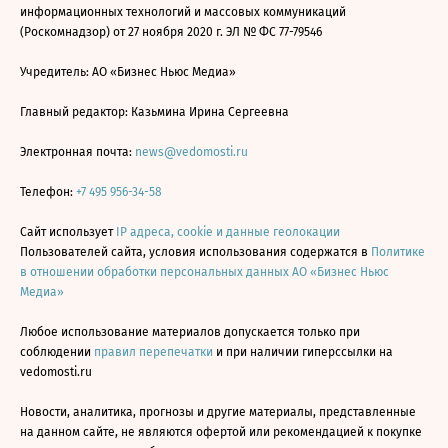
информационных технологий и массовых коммуникаций
(Роскомнадзор) от 27 ноября 2020 г. ЭЛ № ФС 77-79546
Учредитель: АО «Бизнес Ньюс Медиа»
Главный редактор: Казьмина Ирина Сергеевна
Электронная почта:
news@vedomosti.ru
Телефон:
+7 495 956-34-58
Сайт использует
IP адреса, cookie и данные геолокации
Пользователей сайта, условия использования содержатся в
Политике
в отношении обработки персональных данных АО «Бизнес Ньюс
Медиа»
Любое использование материалов допускается только при
соблюдении
правил перепечатки
и при наличии гиперссылки на
vedomosti.ru
Новости, аналитика, прогнозы и другие материалы, представленные
на данном сайте, не являются офертой или рекомендацией к покупке