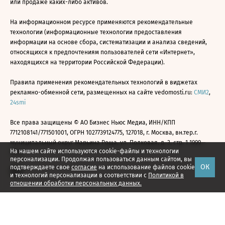
или продаже каких-либо активов.
На информационном ресурсе применяются рекомендательные
технологии (информационные технологии предоставления
информации на основе сбора, систематизации и анализа сведений,
относящихся к предпочтениям пользователей сети «Интернет»,
находящихся на территории Российской Федерации).
Правила применения рекомендательных технологий в виджетах
рекламно-обменной сети, размещенных на сайте vedomosti.ru:
СМИ2
,
24smi
Все права защищены © АО Бизнес Ньюс Медиа, ИНН/КПП
7712108141/771501001, ОГРН 1027739124775, 127018, г. Москва, вн.тер.г.
муниципальный округ Марьина Роща, ул. Полковая, д. 3, стр. 1 1999—
На нашем сайте используются cookie-файлы и технологии
2026
персонализации. Продолжая пользоваться данным сайтом, вы
ОК
подтверждаете свое
согласие
на использование файлов cookie
и технологий персонализации в соответствии с
Политикой в
отношении обработки персональных данных.