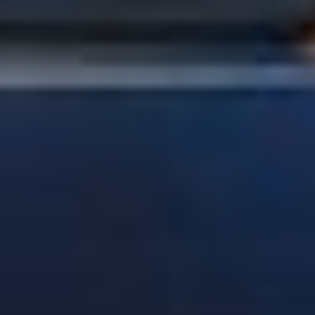
рекомендацией к покупке или продаже каких-либо активов.
На информационном ресурсе применяются рекомендательные
технологии (информационные технологии предоставления
информации на основе сбора, систематизации и анализа
сведений, относящихся к предпочтениям пользователей сети
«Интернет», находящихся на территории Российской
Федерации).
Все права защищены © АО Бизнес Ньюс Медиа, ИНН/КПП
7712108141/771501001, ОГРН 1027739124775, 127018, г.
Москва, вн.тер.г. муниципальный округ Марьина Роща, ул.
Полковая, д. 3, стр. 1 1999—
2026
Сетевое издание Ведомости (Vedomosti)
Решение Федеральной службы по надзору в сфере связи,
информационных технологий и массовых коммуникаций
(Роскомнадзор) от 27 ноября 2020 г. ЭЛ № ФС 77-79546
Учредитель: АО «Бизнес Ньюс Медиа»
Главный редактор: Казьмина Ирина Сергеевна