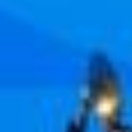
Москвы, лучшие бомбардиры — Кордоба и Тюкавин
Букмекеры назвали фаворитов нового сезона РПЛ
Новости
Матч «Ротор» — «СКА-Хабаровск» стал самым
крупным по обороту букмекеров во 2-м туре Лиги PARI
Экспресс-ставка принесла беттору более 800 тысяч
рублей
Новости
Победа Англии над Францией принесла беттору более
41 000 000 рублей
Один из самых крупных выигрышей в PARI на ЧМ-2026
Новости
Бетторы считают Испанию фаворитом 90 минут финала
ЧМ-2026, но верят в чемпионство Аргентины
Главный матч года
Новости
Испания - Аргентина, 19 июля: где смотреть финал
ЧМ-2026, прямая трансляция матча