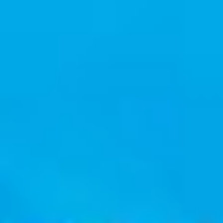
Дазаева в первом раунде и остался чемпионом БЕТСИТИ
Fight Nights в полусреднем весе. После победы Бикрев провел
битву взглядов с Сарнавским. Бойцы дали предварительное
согласие на титульный поединок в одном из следующих
турниров.
Где смотреть UFC 304
Также в рамках турнира состоялось вручение премии Udar
Awards, где
БЕТСИТИ
получил премию за вклад в развитие
индустрии единоборств.
Ранее по теме:
Обзор букмекерской конторы PARI
Erid: 2VtzqukHk1d
Призовой квиз от БЕТСИТИ
Проверьте знания об истории Лиги чемпионов и заберите
подарок
* Бонус зачисляется в виде фрибета на сумму до 1500 рублей.
Фрибет – бонусные средства, зачисляемые Участнику Акции
на бонусный счёт, по факту выполнения условий.
Информация об организаторе основанных на риске игр, пари,