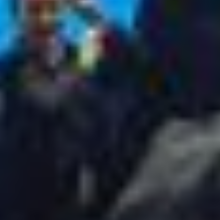
лучшие бомбардиры — Кордоба и Тюкавин
Новости
Карту болельщика превратят в цифровую экосистему.
Главный приз за прогнозы – электромобиль
Новости
Матч «Ротор» — «СКА-Хабаровск» стал самым крупным по
обороту букмекеров во 2-м туре Лиги PARI
Новости
БЕТСИТИ организовал на «ВТБ Арене» мероприятие к
финалу ЧМ-2026
Новости
Подписка
Реклама
Справочник компаний
Об издании
Редакция
Менеджмент
Архив
Справочный центр
Наши проекты
Ведомости
Ведомости&
Город