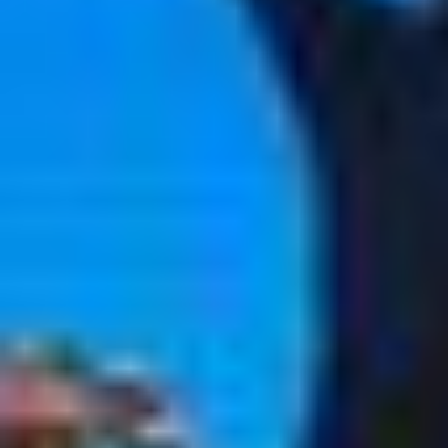
Новости
«Зенит» — чемпион, «Спартак» — первый клуб
Москвы, лучшие бомбардиры — Кордоба и Тюкавин
Букмекеры назвали фаворитов нового сезона РПЛ
Новости
Матч «Ротор» — «СКА-Хабаровск» стал самым
крупным по обороту букмекеров во 2-м туре Лиги PARI
Экспресс-ставка принесла беттору более 800 тысяч
рублей
Новости
Победа Англии над Францией принесла беттору более
41 000 000 рублей
Один из самых крупных выигрышей в PARI на ЧМ-2026
Новости
Бетторы считают Испанию фаворитом 90 минут финала
ЧМ-2026, но верят в чемпионство Аргентины
Главный матч года