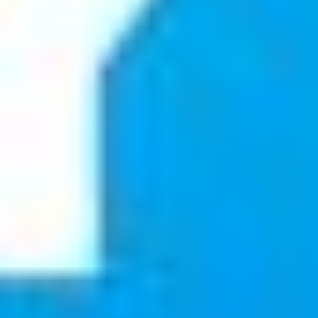
5
/5
Обзор
На сайт
5
/5
Обзор
На сайт
5
/5
Обзор
На сайт
Смотреть полный список
Легальные букмекеры России
5
/5
Обзор
На сайт
5
/5
Обзор
На сайт
5
/5
Обзор
На сайт
Смотреть полный список
Топ букмекеров на Андроид
5
/5
Обзор
На сайт
5
/5
Обзор
На сайт
5
/5
Обзор
На сайт