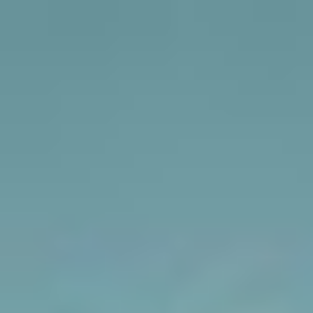
Партнерский проект
Партнерский проект
Получить бонус
Бонус для новых игроков – до 25000₽ за пополнение счёта с
промокодом VED25
Реклама / ООО «БК «ПАРИ» 18+
Erid: 2Vtzqvh9oV2
Ведомости
Ведомости&
Город