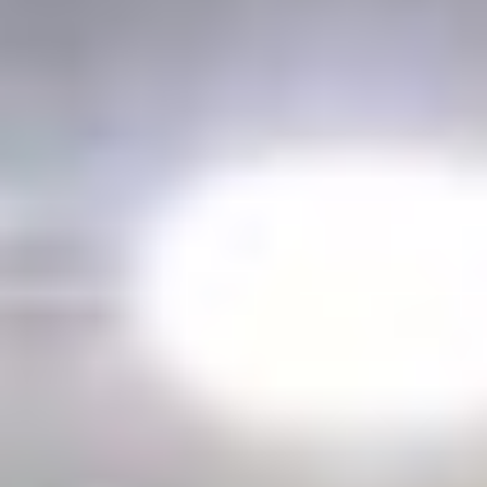
2026 году
Букмекеры
Лучшие букмекерские конторы для ставок на киберспорт в
2026 году
Букмекеры
Главная
Аналитика
Женский масс-старт, 12 марта: прогнозы и
коэффициенты на этап Кубка мира по биатлону в Эстерсунде
Женский масс-старт, 12
марта: прогнозы и
коэффициенты на этап Кубка
мира по биатлону в
Эстерсунде