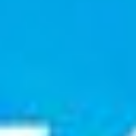
Напомним, что французские биатлонистки не завоевывали
«Большой хрустальный глобус» уже 18 лет. В сезоне 2004/05
общий зачет Кубка мира выиграла Сандрин Байи. Также
трофей доставался ее соотечественницам Анн Бриан (1995) и
Эммануэль Кларе (1996).
ЛУЧШИЕ БУКМЕКЕРСКИЕ КОНТОРЫ НА iOS
В нынешнем сезоне Симон во всех трех масс-стартах была на
подиуме. На этапе Кубка мира в Рупольдинге она победила, в
Анси была второй, а на ЧМ-2023 в Оберхофе – третьей.
Главными соперницами Жюлии будут пока еще действующая
обладательница «Большого хрустального глобуса» норвежка
Марте Ольсбю-Ройселанн, а также итальянки Лиза Виттоцци
и Доротея Вирер.
Кто победит?