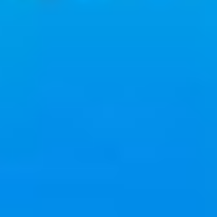
Смотреть полный список
Смотреть всё
Рекомендуем
Фестиваль северной культуры «Имандра» пройдет 22–23
августа в Мончегорске
Новости
Букмекер БЕТ-М обновил приветственную акцию
Новости
На UTLC CUP-2026 сыграют команды из России, Бразилии,
Сербии, Беларуси и Казахстана
Новости
ЧМ-2026 в «Марафоне»: самый крупный выигрыш, рекордные
коэффициенты и другие интересные факты
Новости
Финал ЧМ-2026 стал самым крупным по обороту и прибыли
букмекеров матчем в году
Новости
«Зенит» — чемпион, «Спартак» — первый клуб Москвы,
лучшие бомбардиры — Кордоба и Тюкавин
Новости