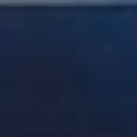
Новости, аналитика, прогнозы и другие материалы,
представленные на данном сайте, не являются офертой или
рекомендацией к покупке или продаже каких-либо активов.
На информационном ресурсе применяются рекомендательные
технологии (информационные технологии предоставления
информации на основе сбора, систематизации и анализа
сведений, относящихся к предпочтениям пользователей сети
«Интернет», находящихся на территории Российской
Федерации).
Все права защищены © АО Бизнес Ньюс Медиа, ИНН/КПП
7712108141/771501001, ОГРН 1027739124775, 127018, г.
Москва, вн.тер.г. муниципальный округ Марьина Роща, ул.
Полковая, д. 3, стр. 1 1999—
2026
Сетевое издание Ведомости (Vedomosti)
Решение Федеральной службы по надзору в сфере связи,
информационных технологий и массовых коммуникаций
(Роскомнадзор) от 27 ноября 2020 г. ЭЛ № ФС 77-79546
Учредитель: АО «Бизнес Ньюс Медиа»