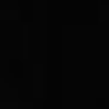
Команды встречаются в четвертый раз за два месяца
Александр Бокулёв
Полное содержание
В среду, 1 марта, «Ливерпуль» в рамках перенесенного матча
7-го тура чемпионата Англии по футболу примет на своем
Потери
поле «Вулверхэмптон». В январе и феврале команды провели
Последние матчи команд
три очных встречи, обменявшись победами при одной
Расклады перед матчем
ничьей. Кто выиграет на этот раз и какую ставку выбрать?
Ставки на исход