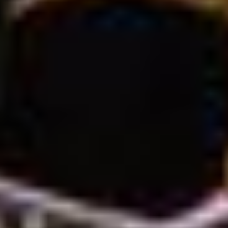
матча. Так,
«Фонбет»
предлагает коэффициенты 1,48 на П1,
4,50 на ничью и 6,50 на П2.
ОБЗОР БУКМЕКЕРСКОЙ КОНТОРЫ «ФОНБЕТ»
Ставки на форы
Две последние победы «Ливерпуль» одержал со счетом 2:0.
Сейчас
«Мелбет»
дает коэффициент 2,35 на Ф1 (-1,5). А,
например, Ф2 (+1) и Ф2 (+1,5) в этой же конторе идут с
кэфами 2,07 и 1,62 соответственно.
100% БОНУС НА ПЕРВЫЙ ДЕПОЗИТ ОТ «МЕЛБЕТА»
Ставки на тотал