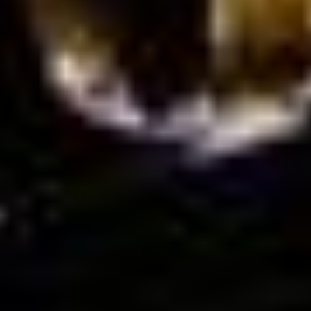
Премьер-лига возвращается!
Новости
«Зенит» — чемпион, «Спартак» — первый клуб
Москвы, лучшие бомбардиры — Кордоба и Тюкавин
Букмекеры назвали фаворитов нового сезона РПЛ
Новости
Матч «Ротор» — «СКА-Хабаровск» стал самым
крупным по обороту букмекеров во 2-м туре Лиги PARI
Экспресс-ставка принесла беттору более 800 тысяч
рублей
Новости
Победа Англии над Францией принесла беттору более
41 000 000 рублей
Один из самых крупных выигрышей в PARI на ЧМ-2026
Новости
Бетторы считают Испанию фаворитом 90 минут финала
ЧМ-2026, но верят в чемпионство Аргентины
Главный матч года