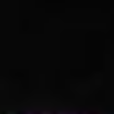
Ставки на форы
Ставки на тотал
ЛУЧШИЕ БУКМЕКЕРСКИЕ КОНТОРЫ РОССИИ В
Прогноз и ставка
2023 ГОДУ
UPD: результат
Дата / Время:
01.03.2023, 23:00 мск.
Стадион:
«Энфилд» (Ливерпуль)
Прямая трансляция:
Winline
Потери
«Ливерпуль»:
Артур Мело, Рэмзи, Диас, Алькантара (все -
травмы), Нуньес, Гомес, Конате (все - под вопросом)
«Вулверхэмптон»:
Калайджич, Траоре, Хван, Чикиньо (все -
травмы), Кунья (под вопросом)