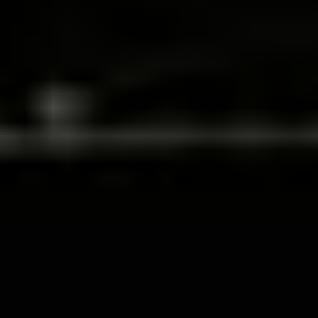
«Зенит» — чемпион, «Спартак» — первый клуб Москвы,
лучшие бомбардиры — Кордоба и Тюкавин
Новости
Карту болельщика превратят в цифровую экосистему.
Главный приз за прогнозы – электромобиль
Новости
Матч «Ротор» — «СКА-Хабаровск» стал самым крупным по
обороту букмекеров во 2-м туре Лиги PARI
Новости
Подписка
Реклама
Справочник компаний
Об издании
Редакция
Менеджмент
Архив
Справочный центр
Наши проекты
Ведомости
Ведомости&
Город
Промышленность