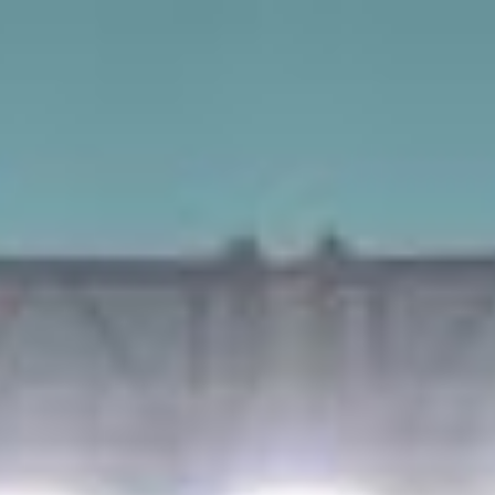
промокодом VED25