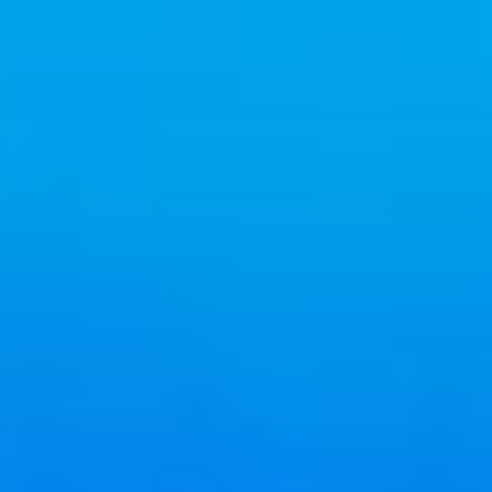
 матчей. Частично команда Эрика тен Хага
е с 49 очками и матчем в запасе.
ионате Англии. Сейчас «святые» идут на 19-м месте, отставая
и 9,10 на П2.