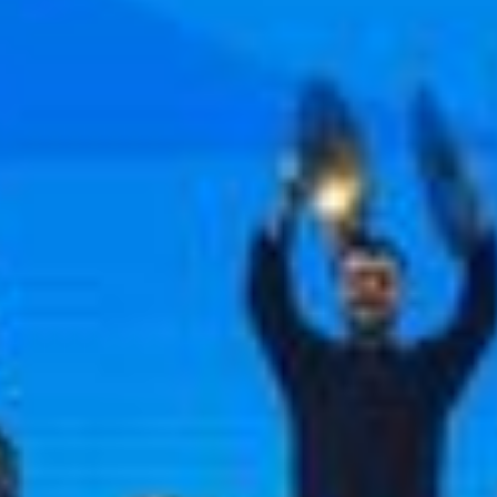
чением разгрома со счетом 9:0) завершились вничью или с разн
УБ
длагает коэффициенты 1,67 на ТБ (2,5) и 2,24 на ТМ (2,5).
ГО ПРИЛОЖЕНИЯ