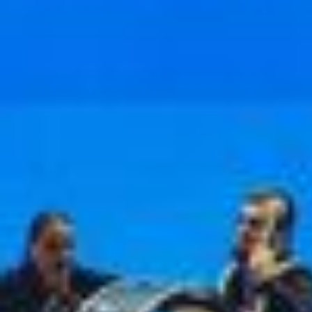
Ставки на форы
Девять из десяти последних матчей между командами (за исклю
(-1,5), 2,51 на Ф2 (+1) и 1,86 на Ф2 (+1,5).
БОНУСЫ ОТ WINLINE ЗА СТАВКИ НА ЛЮБИМЫЙ КЛ
Ставки на тотал
Букмекеры ожидают, что матч получится верховым.
«Леон»
пре
ФРИБЕТ ОТ БК «ЛЕОН» ЗА УСТАНОВКУ МОБИЛЬНО
Прогноз и ставка