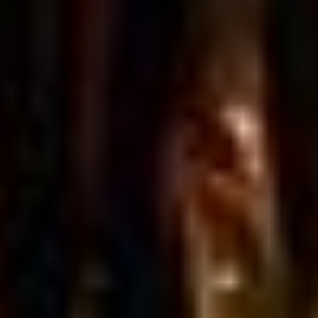
Новости
БЕТСИТИ организовал на «ВТБ Арене» мероприятие к
финалу ЧМ-2026
Новости
Новое
Новости
Три российские и одна бразильская команды остаются в
борьбе за Кубок UTLC CUP-2026
Первыми полуфиналистами турнира стали
воспитанники московских академий – «Локомотив» и
«Родина»
Новости
Букмекер БЕТ-М обновил приветственную акцию
До 3000 рублей фрибетами
Новости
На UTLC CUP-2026 сыграют команды из России,
Бразилии, Сербии, Беларуси и Казахстана