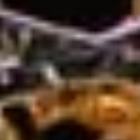
В женской одиночной сетке представительницы России в
пятницу не сыграют. Зато выступит первая ракетка мира Ига
Швентек, которой явно по силам разгромить испанку
Кристину Буксу, пробившуюся через квалификацию.
«Олимп»
предлагает коэффициент 1,98 на победу польки с
форой (-7,5).
Ранее по теме:
Открытый чемпионат Австралии по теннису —
расписание матчей: календарь и результаты Australian Open —
2023
Erid: 2VtzqukHk1d
Призовой квиз от БЕТСИТИ
Проверьте знания об истории Лиги чемпионов и заберите
подарок
* Бонус зачисляется в виде фрибета на сумму до 1500 рублей.
Фрибет – бонусные средства, зачисляемые Участнику Акции
на бонусный счёт, по факту выполнения условий.
Информация об организаторе основанных на риске игр, пари,
о правилах их проведения, о призовом фонде таких игр, пари,
о количестве, сроках, месте и порядке получения призов или
выигрышей указана на сайте www.betcity.ru. Розыгрыш
происходит во время события.