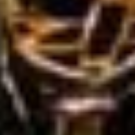
Топы букмекеров
Смотреть всё
БК с минимальным депозитом
5
/5
Обзор
На сайт
5
/5
Обзор
На сайт
5
/5
Обзор
На сайт
Смотреть полный список
Букмекеры с бонусами
5
/5
Обзор
На сайт
5
/5
Обзор
На сайт
5
/5
Обзор
На сайт