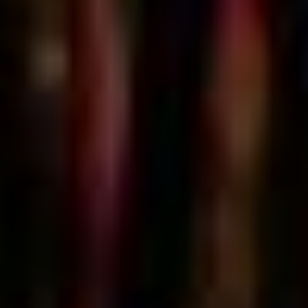
«В России повысится планка единоборств. Ориентир -
чемпионат мира». Каманцев - о новых принципах судейства
Новости
Фестиваль северной культуры «Имандра» пройдет 22–23
августа в Мончегорске
Новости
Букмекер БЕТ-М обновил приветственную акцию
Новости
На UTLC CUP-2026 сыграют команды из России, Бразилии,
Сербии, Беларуси и Казахстана
Новости
ЧМ-2026 в «Марафоне»: самый крупный выигрыш, рекордные
коэффициенты и другие интересные факты
Новости
Финал ЧМ-2026 стал самым крупным по обороту и прибыли
букмекеров матчем в году
Новости
«Зенит» — чемпион, «Спартак» — первый клуб Москвы,
лучшие бомбардиры — Кордоба и Тюкавин
Новости
Карту болельщика превратят в цифровую экосистему.
Главный приз за прогнозы – электромобиль
Новости
Матч «Ротор» — «СКА-Хабаровск» стал самым крупным по
обороту букмекеров во 2-м туре Лиги PARI