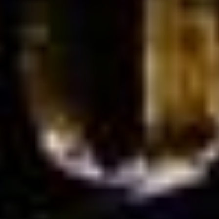
Новости
«Зенит» — чемпион, «Спартак» — первый клуб
Москвы, лучшие бомбардиры — Кордоба и Тюкавин
Букмекеры назвали фаворитов нового сезона РПЛ
Новости
Матч «Ротор» — «СКА-Хабаровск» стал самым
крупным по обороту букмекеров во 2-м туре Лиги PARI
Экспресс-ставка принесла беттору более 800 тысяч
рублей
Новости
Победа Англии над Францией принесла беттору более
41 000 000 рублей
Один из самых крупных выигрышей в PARI на ЧМ-2026
Новости
Бетторы считают Испанию фаворитом 90 минут финала
ЧМ-2026, но верят в чемпионство Аргентины
Главный матч года