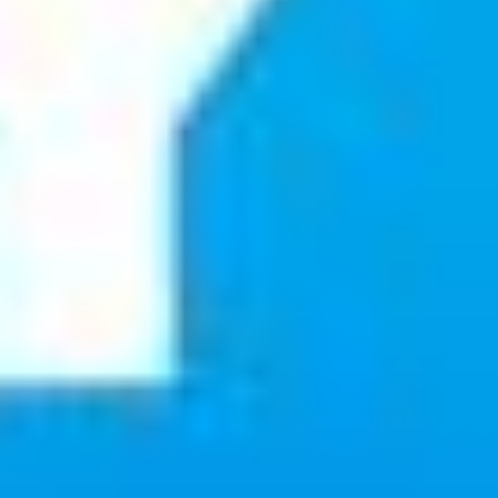
«Зенит» — чемпион, «Спартак» — первый клуб Москвы,
лучшие бомбардиры — Кордоба и Тюкавин
Новости
Карту болельщика превратят в цифровую экосистему.
Главный приз за прогнозы – электромобиль
Новости
Матч «Ротор» — «СКА-Хабаровск» стал самым крупным по
обороту букмекеров во 2-м туре Лиги PARI
Новости
БЕТСИТИ организовал на «ВТБ Арене» мероприятие к
финалу ЧМ-2026
Новости
Ничья в финале ЧМ-2026 принесла любителю ставок более 30
000 000 рублей
Новости
Новое
Новости
Букмекер БЕТ-М обновил приветственную акцию
До 3000 рублей фрибетами
Новости