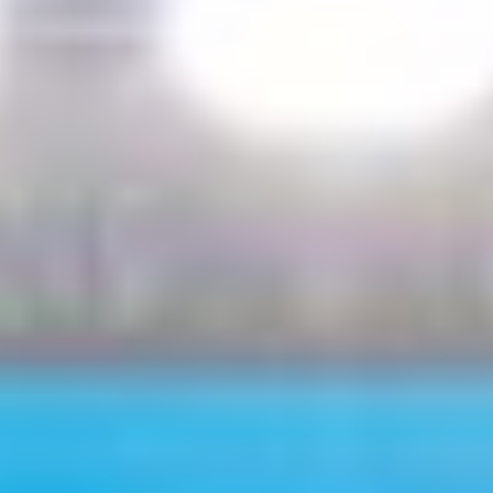
2026 году
Букмекеры
Лучшие букмекерские конторы для ставок на киберспорт в
2026 году
Букмекеры
Главная
Аналитика
PARI: «Зенит» — фаворит матча 30-го тура
РПЛ с «Ростовом»
PARI: «Зенит» — фаворит
матча 30-го тура РПЛ с
«Ростовом»
Обновлено:
24 мая 2024, 21:39
Самая крупная ставка на матч среди клиентов PARI — 165
241 рубль на победу «Зенита»
Руслан Ипполитов