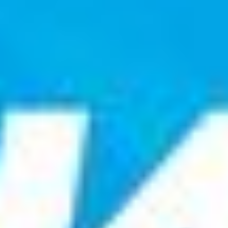
матча и не уступят, сыграет пари за
8.50
.
Самая крупная ставка на предстоящий матч среди
клиентов PARI —
165 241 рубль
на победу «Зенита» в
основное время по коэффициенту
1.30
.
ПРОГНОЗ НА МАТЧ ЗЕНИТ — РОСТОВ
Команда Сергея Семака идет второй в турнирной таблице:
чтобы обойти «Динамо», петербуржцам нужно обыграть
«Ростов» и надеяться на то, что «Краснодар» обыграет «бело-
голубых». В пяти последних поединках у «Зенита» две
победы, три поражения и одна ничья. Подопечные Валерия
Карпина располагаются на седьмой строчке в турнирной
таблице чемпионата.
Ранее по теме:
Лучшие кэшбек бонусы букмекерских контор
на сегодня
Erid: 2VtzqukHk1d
Призовой квиз от БЕТСИТИ
Проверьте знания об истории Лиги чемпионов и заберите