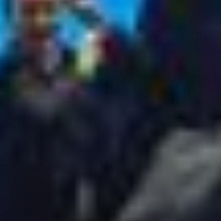
коэффициенты и другие интересные факты
Новости
Финал ЧМ-2026 стал самым крупным по обороту и прибыли
букмекеров матчем в году
Новости
«Зенит» — чемпион, «Спартак» — первый клуб Москвы,
лучшие бомбардиры — Кордоба и Тюкавин
Новости
Карту болельщика превратят в цифровую экосистему.
Главный приз за прогнозы – электромобиль
Новости
Матч «Ротор» — «СКА-Хабаровск» стал самым крупным по
обороту букмекеров во 2-м туре Лиги PARI
Новости
БЕТСИТИ организовал на «ВТБ Арене» мероприятие к
финалу ЧМ-2026
Новости
Подписка
Реклама
Справочник компаний
Об издании
Редакция
Менеджмент
Архив