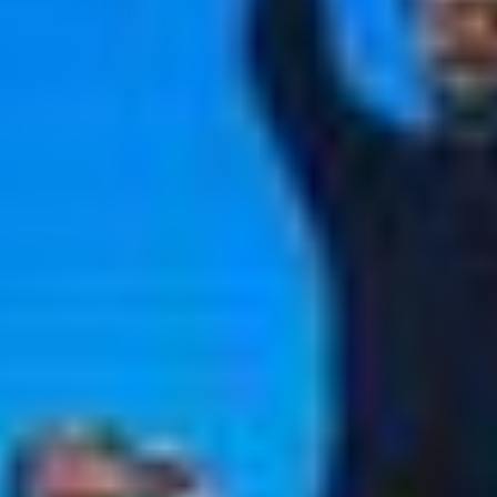
Главный матч года
Новости
Испания - Аргентина, 19 июля: где смотреть финал
ЧМ-2026, прямая трансляция матча
Месси идет за вторым Кубком мира
Новости
Франция - Англия, 18 июля: где смотреть матч за третье
место ЧМ-2026, прямая трансляция бесплатно
Последний матч Дешама в сборной
Показать еще
loading
Фестиваль северной культуры «Имандра» пройдет 22–23
августа в Мончегорске
Новости
Букмекер БЕТ-М обновил приветственную акцию
Новости
На UTLC CUP-2026 сыграют команды из России, Бразилии,
Сербии, Беларуси и Казахстана
Новости
ЧМ-2026 в «Марафоне»: самый крупный выигрыш, рекордные