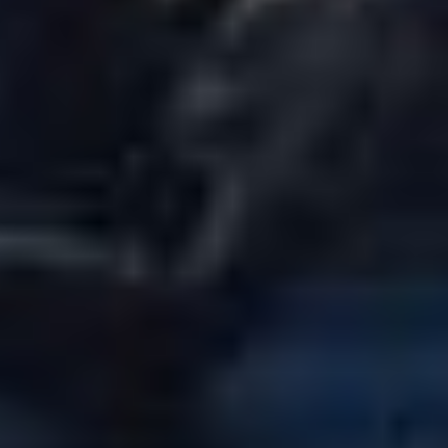
Справочный центр
Наши проекты
Ведомости
Ведомости&
Город
Промышленность
Технологии
Экология
Бизнес-регата
Справочник компаний
Ведомости.СПб
Как потратить
Недвижимость
Конференции
Форум
Контакты
127018, г. Москва, ул. Полковая, д. 3, стр. 1
На карте:
+7 495 956-34-58, +7 495 956-07-16
info@vedomosti.ru