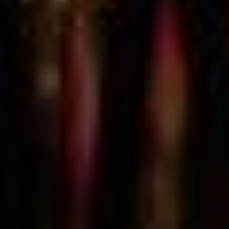
БЕТСИТИ организовал на «ВТБ Арене» мероприятие к
финалу ЧМ-2026
Новости
Новое
Новости
Три российские и одна бразильская команды остаются в
борьбе за Кубок UTLC CUP-2026
Первыми полуфиналистами турнира стали
воспитанники московских академий – «Локомотив» и
«Родина»
Новости
Букмекер БЕТ-М обновил приветственную акцию
До 3000 рублей фрибетами
Новости
На UTLC CUP-2026 сыграют команды из России,
Бразилии, Сербии, Беларуси и Казахстана
Представительный международный турнир стартует в
Москве