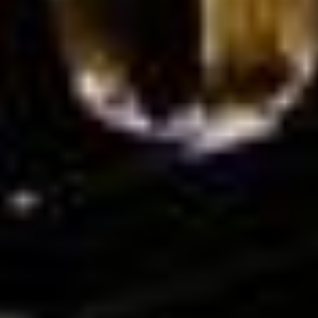
ЧМ-2026, прямая трансляция матча
Месси идет за вторым Кубком мира
Показать еще
loading
«В России повысится планка единоборств. Ориентир -
чемпионат мира». Каманцев - о новых принципах судейства
Новости
Фестиваль северной культуры «Имандра» пройдет 22–23
августа в Мончегорске
Новости
Букмекер БЕТ-М обновил приветственную акцию
Новости
На UTLC CUP-2026 сыграют команды из России, Бразилии,
Сербии, Беларуси и Казахстана
Новости
ЧМ-2026 в «Марафоне»: самый крупный выигрыш, рекордные
коэффициенты и другие интересные факты
Новости
Финал ЧМ-2026 стал самым крупным по обороту и прибыли
букмекеров матчем в году
Новости
«Зенит» — чемпион, «Спартак» — первый клуб Москвы,
лучшие бомбардиры — Кордоба и Тюкавин
Новости