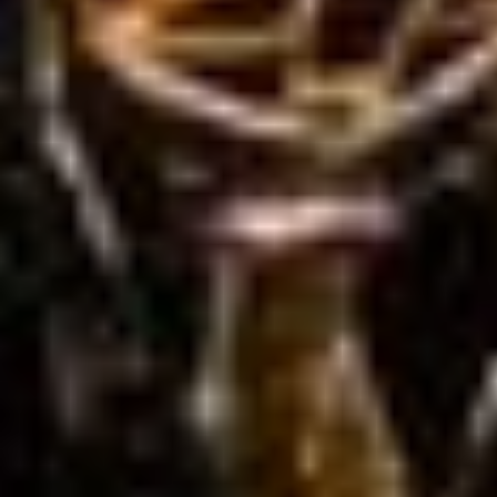
5
/5
Обзор
На сайт
Смотреть полный список
Топ букмекерских контор на iOS
5
/5
Обзор
На сайт
5
/5
Обзор
На сайт
5
/5
Обзор
На сайт
Смотреть полный список
Лучшие букмекерские конторы
5
/5
Обзор
На сайт
5
/5
Обзор
На сайт
5
/5
Обзор
На сайт
Смотреть полный список
Легальные букмекеры России