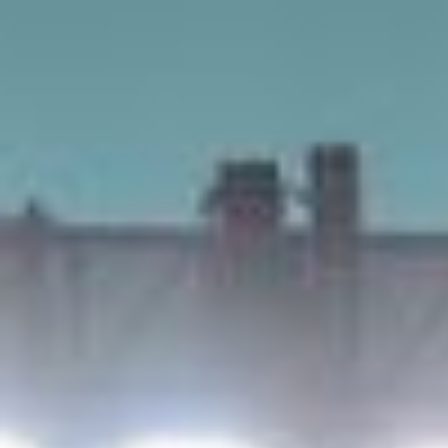
Партнерский проект
Партнерский проект
Получить бонус
Бонус для новых игроков – до 25000₽ за пополнение счёта с 
Реклама / ООО «БК «ПАРИ» 18+
Erid: 2Vtzqvh9oV2
Ведомости
Ведомости&
Город
Промышленность