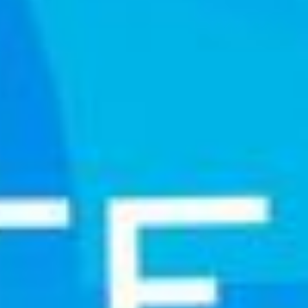
всю гандбольную площадку.
Видео этой акции можно
торому поставили диагноз острый лимфобластный лейкоз, а