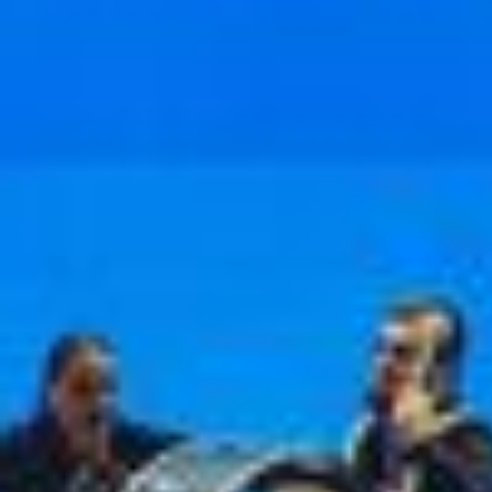
Топы букмекеров
БК с минимальным депозитом
5
/5
Обзор
На сайт
5
/5
Обзор
На сайт
5
/5
Обзор
На сайт
Смотреть полный список
Букмекеры с бонусами
5
/5
Обзор
На сайт
5
/5
Обзор
На сайт
5
/5
Обзор
На сайт