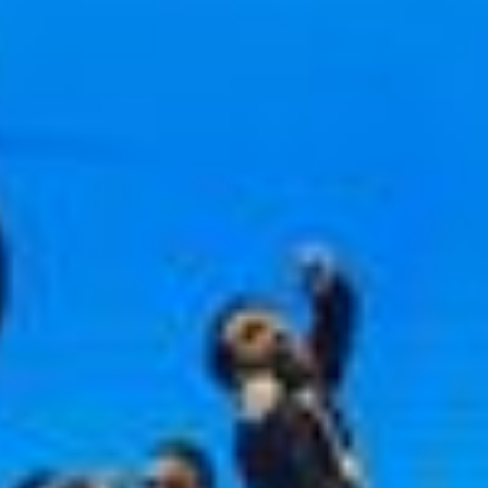
Смотреть всё