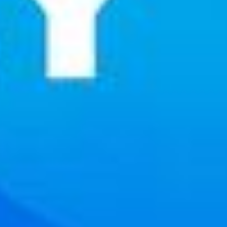
а БЕТСИТИ удвоил эту сумму до 1 006 000 рублей! А сами мишки 
ра завершилась уверенной победой хозяев поля со счетом 44:30
рок
 Фрибет – бонусные средства, зачисляемые Участнику Акции на 
оведения, о призовом фонде таких игр, пари, о количестве, сро
я.