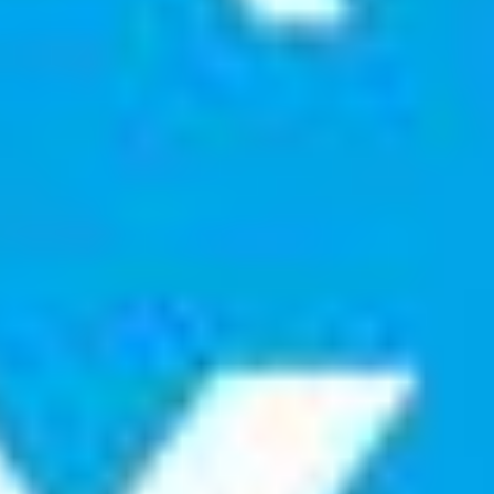
5
/5
Обзор
На сайт
5
/5
Обзор
На сайт
Смотреть полный список
Топ букмекеров на Андроид
5
/5
Обзор
На сайт
5
/5
Обзор
На сайт
5
/5
Обзор
На сайт
Смотреть полный список
Смотреть всё
Рекомендуем
Фестиваль северной культуры «Имандра» пройдет 22–23
августа в Мончегорске
Новости
Букмекер БЕТ-М обновил приветственную акцию
Новости