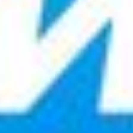
сыграет ставка за
1.11
. При этом эти команды имеют
минимальные шансы на титул. Если Словакия станет
чемпионом Европы, сыграет пари за
250.00
, Румыния
— за
200.00.
Erid: 2VtzqukHk1d
Призовой квиз от БЕТСИТИ
Проверьте знания об истории Лиги чемпионов и заберите
подарок
* Бонус зачисляется в виде фрибета на сумму до 1500 рублей.
Фрибет – бонусные средства, зачисляемые Участнику Акции
на бонусный счёт, по факту выполнения условий.
Информация об организаторе основанных на риске игр, пари,
о правилах их проведения, о призовом фонде таких игр, пари,
о количестве, сроках, месте и порядке получения призов или
выигрышей указана на сайте www.betcity.ru. Розыгрыш
происходит во время события.
Топы букмекеров
Смотреть всё