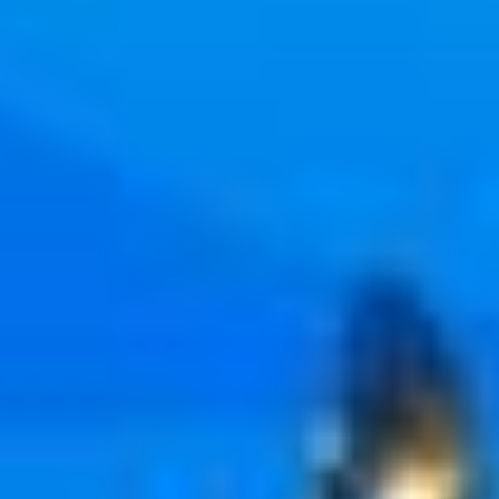
Новости
«Марафон» подвел итоги чемпионата мира по футболу
Самые крупные ставки и выигрыши, наиболее
прибыльные матчи
Новости
Клиенты букмекеров уверены в победе ЦСКА над
«Балтикой» в стартовом матче РПЛ
Премьер-лига возвращается!
Новости
«Зенит» — чемпион, «Спартак» — первый клуб
Москвы, лучшие бомбардиры — Кордоба и Тюкавин
Букмекеры назвали фаворитов нового сезона РПЛ
Новости
Матч «Ротор» — «СКА-Хабаровск» стал самым
крупным по обороту букмекеров во 2-м туре Лиги PARI
Экспресс-ставка принесла беттору более 800 тысяч
рублей