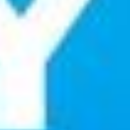
На UTLC CUP-2026 сыграют команды из России, Бразилии,
Сербии, Беларуси и Казахстана
Новости
ЧМ-2026 в «Марафоне»: самый крупный выигрыш, рекордные
коэффициенты и другие интересные факты
Новости
Финал ЧМ-2026 стал самым крупным по обороту и прибыли
букмекеров матчем в году
Новости
«Зенит» — чемпион, «Спартак» — первый клуб Москвы,
лучшие бомбардиры — Кордоба и Тюкавин
Новости
Карту болельщика превратят в цифровую экосистему.
Главный приз за прогнозы – электромобиль
Новости
Матч «Ротор» — «СКА-Хабаровск» стал самым крупным по
обороту букмекеров во 2-м туре Лиги PARI
Новости
БЕТСИТИ организовал на «ВТБ Арене» мероприятие к
финалу ЧМ-2026
Новости
Ничья в финале ЧМ-2026 принесла любителю ставок более 30
000 000 рублей
Новости