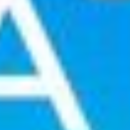
Топ букмекерских контор на iOS
5
/5
Обзор
На сайт
5
/5
Обзор
На сайт
5
/5
Обзор
На сайт
Смотреть полный список
Лучшие букмекерские конторы
5
/5
Обзор
На сайт
5
/5
Обзор
На сайт
5
/5
Обзор
На сайт
Смотреть полный список
Легальные букмекеры России
5
/5
Обзор
На сайт