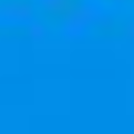
БК с минимальным депозитом
5
/5
Обзор
На сайт
5
/5
Обзор
На сайт
5
/5
Обзор
На сайт
Смотреть полный список
Букмекеры с бонусами
5
/5
Обзор
На сайт
5
/5
Обзор
На сайт
5
/5
Обзор
На сайт
Смотреть полный список
Букмекеры с лайв-ставками
5
/5
Обзор
На сайт