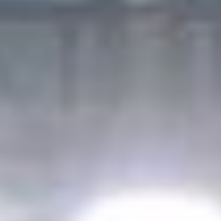
Промышленность
Технологии
Экология
6 августа 2026
08:28 /
Новости
Фестиваль северной культуры «Имандра» пройдет 22–23
августа в Мончегорске
19:09 /
Новости
Букмекер БЕТ-М обновил приветственную акцию
ТОП лучших легальных букмекерских контор России в 2026
году
Букмекеры
Лучшие букмекерские конторы для ставок на спорт в 2026
году
Букмекеры
Лучшие приложения БК для ставок на спорт
Букмекеры
Лучшие букмекерские конторы с минимальным депозитом в