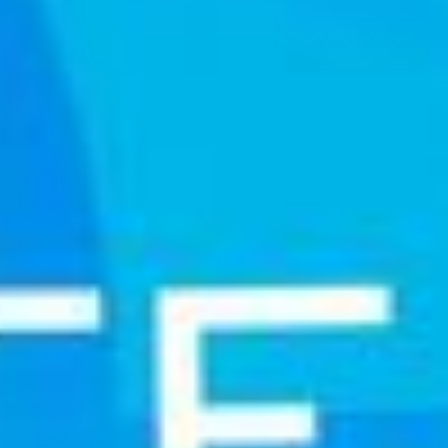
Факел» примет нижегородский «Пари НН».
начен Артём Любимов.
 11-е место.