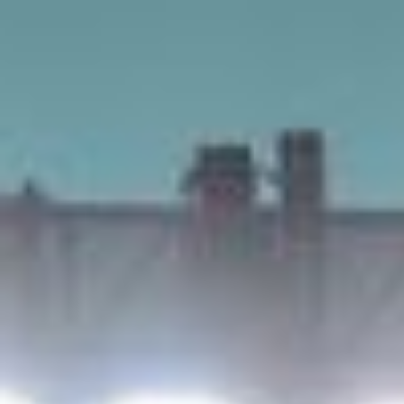
Партнерский проект
Партнерский проект
Получить бонус
Бонус для новых игроков – до 25000₽ за пополнение счёта с 
Реклама / ООО «БК «ПАРИ» 18+
Erid: 2Vtzqvh9oV2
Ведомости
Ведомости&
Город
Промышленность