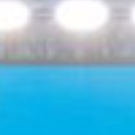
та в Мончегорске
ду
26 году
 году