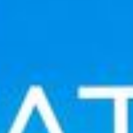
й премьер-лиги. В одном из матчей игрового дня воронежский «
ровано на 14:15 по московскому времени. Главным арбитром наз
ьмя очками. «Пари НН» имеет в активе шесть баллов и занимает