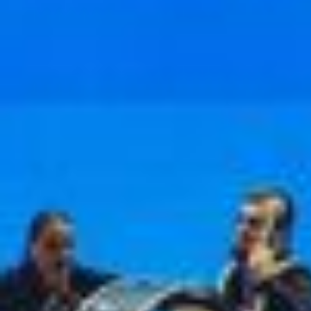
5
/5
Обзор
На сайт
5
/5
Обзор
На сайт
5
/5
Обзор
На сайт
Смотреть полный список
БК с мобильной версией
5
/5
Обзор
На сайт
5
/5
Обзор
На сайт
5
/5
Обзор
На сайт
Смотреть полный список
Киберспортивные букмекеры
5
/5
Обзор
На сайт
5
/5
Обзор
На сайт
5
/5
Обзор
На сайт