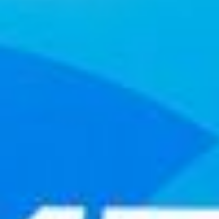
Главная
Новости
Футбол, Факел — Пари НН, 14 сентября: где с
Футбол, Факел — Пари НН, 14
Обновлено:
14 сентября 2024, 12:52
Воронежцы поднимутся с последнего места?
Руслан Ипполитов