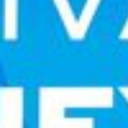
Встреча в Воронеже будет показана на кабельном канале «Матч
Winline
.
Предварительные котировки говорят в пользу хозяев. В
PARI
мо
Ранее по теме:
Обзор букмекерской конторы PARI
Erid: 2VtzqukHk1d
Призовой квиз от БЕТСИТИ
Проверьте знания об истории Лиги чемпионов и заберите пода
* Бонус зачисляется в виде фрибета на сумму до 1500 рублей.
организаторе основанных на риске игр, пари, о правилах их пр
на сайте www.betcity.ru. Розыгрыш происходит во время событи
Топы букмекеров