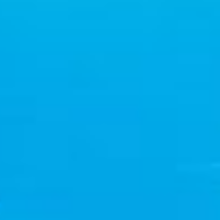
мая трансляция матча РПЛ