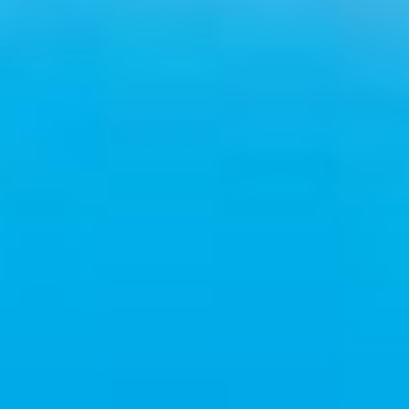
Валентин Васильев
13 ноября пройдут последние матчи группового этапа BLAST
Rivals Fall 2025 по CS2. Первую строчку в квартете B
разыграют Team Vitality и FURIA Esports. Команды только
недавно встречались друг с другом в финале IEM Chengdu
2025, где со счетом 3:0 сильнее оказались бразильцы. Их
грядущая серия в формате best-of-3 начнется в 12:30 по
московскому времени. Букмекерская компания PARI