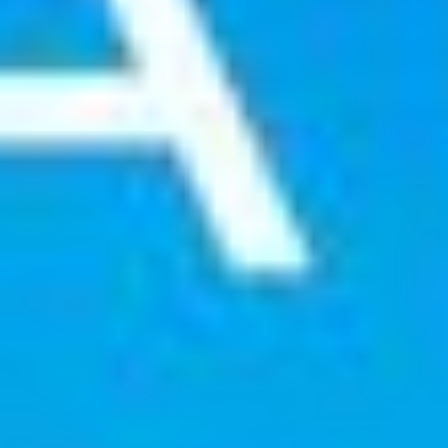
5
/5
Обзор
На сайт
5
/5
Обзор
На сайт
5
/5
Обзор
На сайт
Смотреть полный список
Топ букмекеров на Андроид
5
/5
Обзор
На сайт
5
/5
Обзор
На сайт
5
/5
Обзор
На сайт
Смотреть полный список
Смотреть всё
Рекомендуем