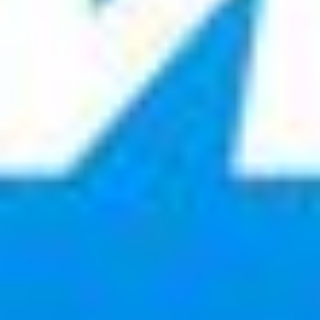
Топы букмекеров
Смотреть всё
БК с минимальным депозитом
5
/5
Обзор
На сайт
5
/5
Обзор
На сайт
5
/5
Обзор
На сайт
Смотреть полный список
Букмекеры с бонусами
5
/5
Обзор
На сайт
5
/5
Обзор
На сайт
5
/5
Обзор
На сайт
Смотреть полный список