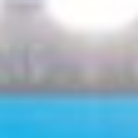
2026 году
Букмекеры
Лучшие букмекерские конторы для ставок на киберспорт в
2026 году
Букмекеры
Главная
Новости
Клиенты PARI верят, что Vitality возьмет
реванш у FURIA на BLAST Rivals Fall 2025 по CS2
Клиенты PARI верят, что
Vitality возьмет реванш у
FURIA на BLAST Rivals Fall
2025 по CS2
Обновлено:
13 ноября 2025, 09:17
Групповой этап подошел к концу