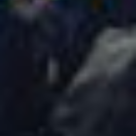
обороту букмекеров во 2-м туре Лиги PARI
Новости
БЕТСИТИ организовал на «ВТБ Арене» мероприятие к
финалу ЧМ-2026
Новости
Подписка
Реклама
Справочник компаний
Об издании
Редакция
Менеджмент
Архив
Справочный центр
Наши проекты
Ведомости
Ведомости&
Город
Промышленность
Технологии
Экология
Бизнес-регата
Справочник компаний