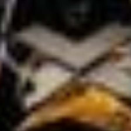
Заработай очки: Получай очки за каждый правильный ответ!
Умножь свой результат:
Сделай ставку
на матч
«Спартак» –
«Зенит»
от 5 000 рублей и удвой свои итоговые очки!
Стань лучшим прогнозистом: Попади в топ-1000
прогнозистов и получи свою часть призового фонда в 3 000
000 фрибетами!
Зачем участвовать?
Почувствуй себя настоящим футбольным оракулом!
Забери максимум из призового фонда в 3 000 000 фрибетами!
Поддержи свою команду в одном из самых ярких матчей
сезона!
Готов испытать интуицию? Выбирай свою команду и делай