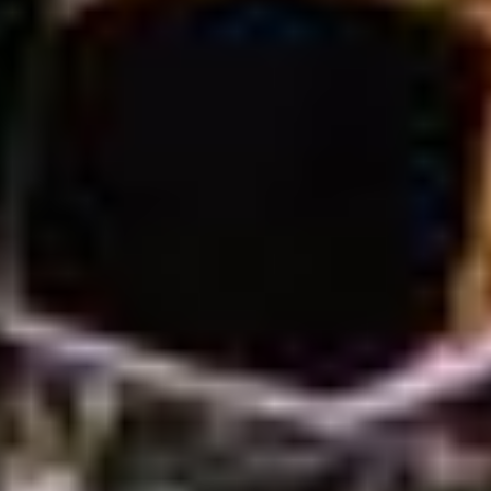
прогнозы прямо сейчас!
Нажимай на баннер в приложении
Winline
– игра начинается!
Erid: 2VtzqukHk1d
Призовой квиз от БЕТСИТИ
Проверьте знания об истории Лиги чемпионов и заберите
подарок
* Бонус зачисляется в виде фрибета на сумму до 1500 рублей.
Фрибет – бонусные средства, зачисляемые Участнику Акции
на бонусный счёт, по факту выполнения условий.
Информация об организаторе основанных на риске игр, пари,
о правилах их проведения, о призовом фонде таких игр, пари,
о количестве, сроках, месте и порядке получения призов или
выигрышей указана на сайте www.betcity.ru. Розыгрыш
происходит во время события.
Топы букмекеров
Смотреть всё