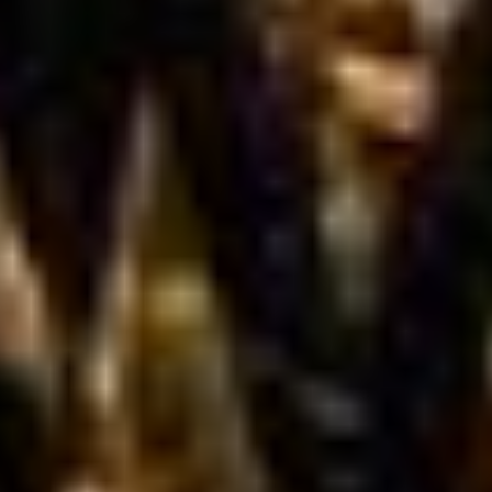
Топ букмекерских контор на iOS
5
/5
Обзор
На сайт
5
/5
Обзор
На сайт
5
/5
Обзор
На сайт
Смотреть полный список
Лучшие букмекерские конторы
5
/5
Обзор
На сайт
5
/5
Обзор
На сайт
5
/5
Обзор
На сайт
Смотреть полный список
Легальные букмекеры России
5
/5
Обзор
На сайт
5
/5
Обзор
На сайт