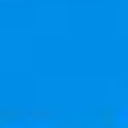
5
/5
Обзор
На сайт
5
/5
Обзор
На сайт
Смотреть полный список
Киберспортивные букмекеры
5
/5
Обзор
На сайт
5
/5
Обзор
На сайт
5
/5
Обзор
На сайт
Смотреть полный список
Топ букмекерских контор на iOS
5
/5
Обзор
На сайт
5
/5
Обзор
На сайт
5
/5
Обзор
На сайт
Смотреть полный список