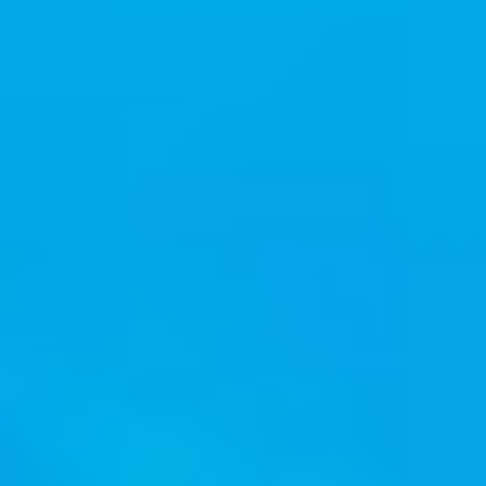
«Ювентус» на данный момент занимает третье место в
таблице Серии A с 64 очками. «Милан» идет строчкой выше с
69 баллами. Возглавляет таблицу миланский «Интер»,
который уже обеспечил себе чемпионский титул.
ПРОГНОЗ НА МАТЧ «ЮВЕНТУС» - «МИЛАН»
Встреча в Турине будет показана на федеральном телеканале
«Матч ТВ». Начало прямого эфира - 18:55 по московскому
времени. Также её покажут кабельный «Матч! Футбол 1» и
некоторые букмекерские компании.
Предварительные котировки на все три исхода высоки. В
PARI
можно поставить на победу «Ювентуса» с
коэффициентом 2,18. Ничья там же идет за 3,35, выигрыш
«Милана» - за 3,75.
Erid: 2VtzqukHk1d
Призовой квиз от БЕТСИТИ
Проверьте знания об истории Лиги чемпионов и заберите