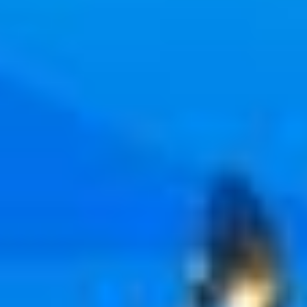
«Балтикой» в стартовом матче РПЛ
Премьер-лига возвращается!
Новости
«Зенит» — чемпион, «Спартак» — первый клуб
Москвы, лучшие бомбардиры — Кордоба и Тюкавин
Букмекеры назвали фаворитов нового сезона РПЛ
Новости
Матч «Ротор» — «СКА-Хабаровск» стал самым
крупным по обороту букмекеров во 2-м туре Лиги PARI
Экспресс-ставка принесла беттору более 800 тысяч
рублей
Новости
Победа Англии над Францией принесла беттору более
41 000 000 рублей
Один из самых крупных выигрышей в PARI на ЧМ-2026
Новости
Бетторы считают Испанию фаворитом 90 минут финала
ЧМ-2026, но верят в чемпионство Аргентины