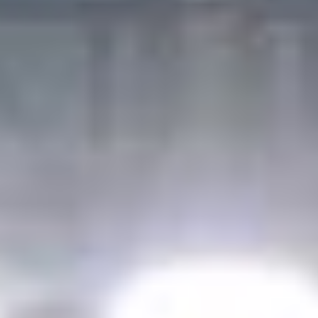
Промышленность
Технологии
Экология
7 августа 2026
08:28 /
Новости
Фестиваль северной культуры «Имандра» пройдет 22–23
августа в Мончегорске
19:09 /
Новости
Букмекер БЕТ-М обновил приветственную акцию
ТОП лучших легальных букмекерских контор России в 2026
году
Букмекеры
Лучшие букмекерские конторы для ставок на спорт в 2026
году
Букмекеры
Лучшие приложения БК для ставок на спорт
Букмекеры
Лучшие букмекерские конторы с минимальным депозитом в