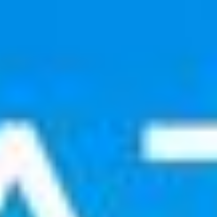
5
/5
Обзор
На сайт
Смотреть полный список
Киберспортивные букмекеры
5
/5
Обзор
На сайт
5
/5
Обзор
На сайт
5
/5
Обзор
На сайт
Смотреть полный список
Топ букмекерских контор на iOS
5
/5
Обзор
На сайт
5
/5
Обзор
На сайт
5
/5
Обзор
На сайт
Смотреть полный список
Лучшие букмекерские конторы