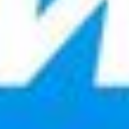
Фрибет – бонусные средства, зачисляемые Участнику Акции
на бонусный счёт, по факту выполнения условий.
Информация об организаторе основанных на риске игр, пари,
о правилах их проведения, о призовом фонде таких игр, пари,
о количестве, сроках, месте и порядке получения призов или
выигрышей указана на сайте www.betcity.ru. Розыгрыш
происходит во время события.
Топы букмекеров
Смотреть всё
БК с минимальным депозитом
5
/5
Обзор
На сайт
5
/5
Обзор
На сайт
5
/5
Обзор
На сайт
Смотреть полный список
Букмекеры с бонусами