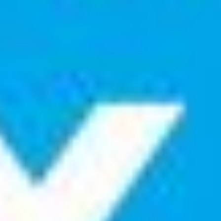
Смотреть полный список
Смотреть всё
Рекомендуем
Фестиваль северной культуры «Имандра» пройдет 22–23
августа в Мончегорске
Новости
Букмекер БЕТ-М обновил приветственную акцию
Новости
На UTLC CUP-2026 сыграют команды из России, Бразилии,
Сербии, Беларуси и Казахстана
Новости
ЧМ-2026 в «Марафоне»: самый крупный выигрыш, рекордные
коэффициенты и другие интересные факты
Новости
Финал ЧМ-2026 стал самым крупным по обороту и прибыли
букмекеров матчем в году
Новости
«Зенит» — чемпион, «Спартак» — первый клуб Москвы,
лучшие бомбардиры — Кордоба и Тюкавин
Новости