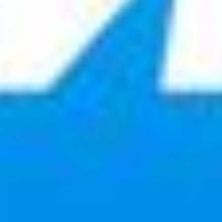
5
/5
Обзор
На сайт
5
/5
Обзор
На сайт
Смотреть полный список
Букмекеры с бонусами
5
/5
Обзор
На сайт
5
/5
Обзор
На сайт
5
/5
Обзор
На сайт
Смотреть полный список
Букмекеры с лайв-ставками
5
/5
Обзор
На сайт
5
/5
Обзор
На сайт
5
/5
Обзор
На сайт
Смотреть полный список