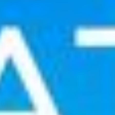
5
/5
Обзор
На сайт
5
/5
Обзор
На сайт
Смотреть полный список
Лучшие букмекерские конторы
5
/5
Обзор
На сайт
5
/5
Обзор
На сайт
5
/5
Обзор
На сайт
Смотреть полный список
Легальные букмекеры России
5
/5
Обзор
На сайт
5
/5
Обзор
На сайт
5
/5
Обзор
На сайт
Смотреть полный список
Топ букмекеров на Андроид