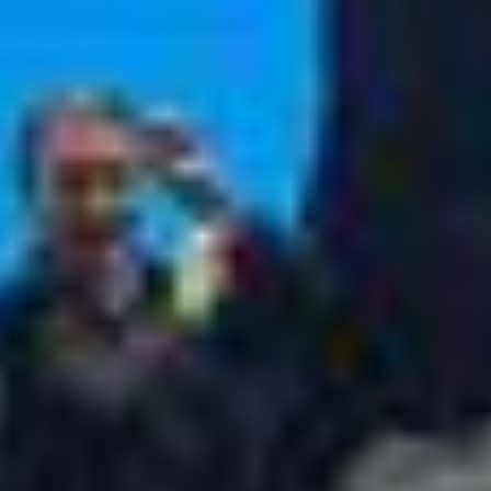
На UTLC CUP-2026 сыграют команды из России, Бразилии,
Сербии, Беларуси и Казахстана
Новости
ЧМ-2026 в «Марафоне»: самый крупный выигрыш, рекордные
коэффициенты и другие интересные факты
Новости
Финал ЧМ-2026 стал самым крупным по обороту и прибыли
букмекеров матчем в году
Новости
«Зенит» — чемпион, «Спартак» — первый клуб Москвы,
лучшие бомбардиры — Кордоба и Тюкавин
Новости
Карту болельщика превратят в цифровую экосистему.
Главный приз за прогнозы – электромобиль
Новости
Матч «Ротор» — «СКА-Хабаровск» стал самым крупным по
обороту букмекеров во 2-м туре Лиги PARI
Новости
БЕТСИТИ организовал на «ВТБ Арене» мероприятие к
финалу ЧМ-2026
Новости
Подписка
Реклама
Справочник компаний