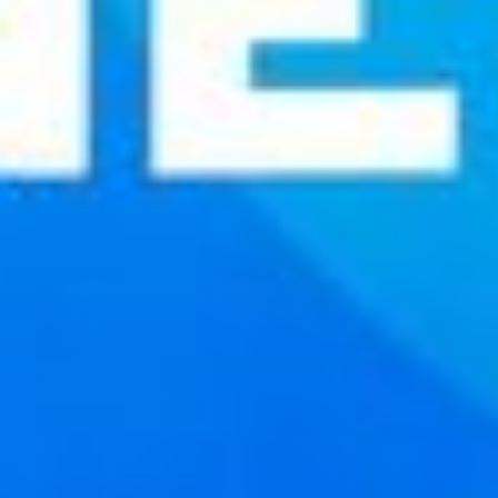
5
/5
Обзор
На сайт
5
/5
Обзор
На сайт
5
/5
Обзор
На сайт
Смотреть полный список
Букмекеры с бонусами
5
/5
Обзор
На сайт
5
/5
Обзор
На сайт
5
/5
Обзор
На сайт
Смотреть полный список
Букмекеры с лайв-ставками
5
/5
Обзор
На сайт
5
/5
Обзор
На сайт
5
/5
Обзор
На сайт