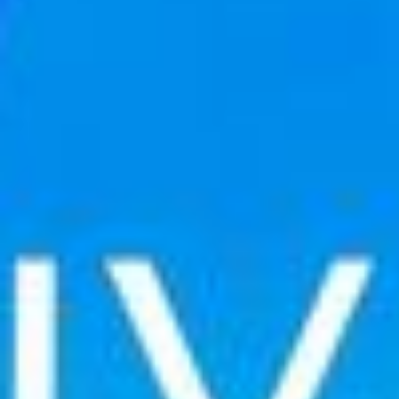
В первое воскресенье марта взоры всей футбольной Европы бу
Очередная встреча “Ман Сити” и “МЮ” пройдет на стадионе “Эт
Йоркшира.
После 26 туров действующий чемпион Англии на четыре очка от
Лиги чемпионов" - 11 очков.
В первом круге “горожане” разгромили земляков на “Олд Траф
одержал три года назад - 2:0 в марте 2021-го.
Букмекеры считают явным фаворитом в паре чемпиона. На по
Легальной телевизионной трансляции игры «Ман Сити» - «МЮ»
TV сервисах, а также сайты некоторых букмекерских контор.
ПРОГНОЗ НА МАТЧ «МАНЧЕСТЕР СИТИ» - «МАНЧЕСТЕР ЮНАЙТЕД»