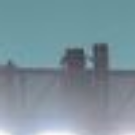
Партнерский проект
Партнерский проект
Получить бонус
Бонус для новых игроков – до 25000₽ за пополнение счёта с 
Реклама / ООО «БК «ПАРИ» 18+
Erid: 2Vtzqvh9oV2
Ведомости
Ведомости&
Город
Промышленность