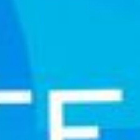
ных противостояний не только Великобритании, но и мира.
лужит судейская бригада во главе с Эндрю Мэдли из Западного
Манчестер Юнайтед" занимает только шестое место; до "зоны
е “гол+пас” - 2+1). Последнюю победу на “Этихаде” “МЮ”
 успеха хозяев оценена котировкой 1.25, ничья идет за 6.60.
ямом эфире игру покажут зарубежные каналы, доступные в IP-