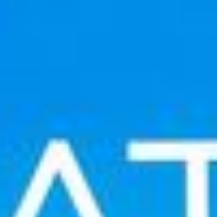
дут обращены на Манчестер. Местное дерби входит в число глав
ихад” и начнется в 18:30 по московскому времени. Встречу обс
стает от “Ливерпуля”, но при этом имеет одну игру в запасе. “
форд” со счетом 3:0 (Эрлинг Холанд набрал три очка по систем
беду “МЮ” в прематче PARI дает
коэффициент
10.50. Вероятность
 на территории Российской Федерации не предусмотрено. В пр