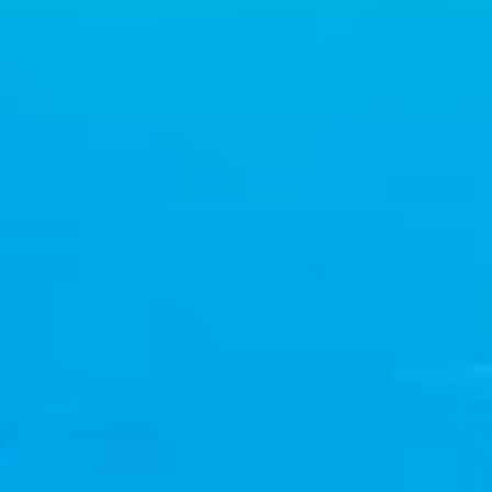
отреть, прямая трансляция