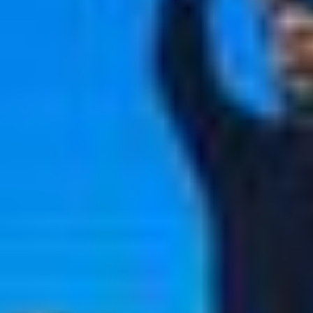
Экспресс-ставка принесла беттору более 800 тысяч
рублей
Новости
Победа Англии над Францией принесла беттору более
41 000 000 рублей
Один из самых крупных выигрышей в PARI на ЧМ-2026
Новости
Бетторы считают Испанию фаворитом 90 минут финала
ЧМ-2026, но верят в чемпионство Аргентины
Главный матч года
Новости
Испания - Аргентина, 19 июля: где смотреть финал
ЧМ-2026, прямая трансляция матча
Месси идет за вторым Кубком мира
Новости
Франция - Англия, 18 июля: где смотреть матч за третье
место ЧМ-2026, прямая трансляция бесплатно
Последний матч Дешама в сборной