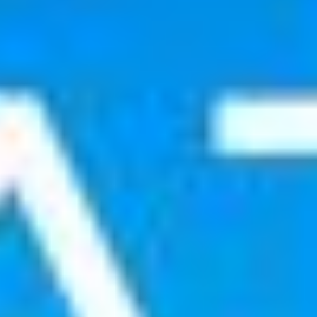
5
/5
Обзор
На сайт
5
/5
Обзор
На сайт
5
/5
Обзор
На сайт
Смотреть полный список
БК с мобильной версией
5
/5
Обзор
На сайт
5
/5
Обзор
На сайт
5
/5
Обзор
На сайт
Смотреть полный список
Киберспортивные букмекеры
5
/5
Обзор
На сайт
5
/5
Обзор
На сайт
5
/5
Обзор
На сайт