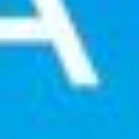
Смотреть полный список
Топ букмекерских контор на iOS
5
/5
Обзор
На сайт
5
/5
Обзор
На сайт
5
/5
Обзор
На сайт
Смотреть полный список
Лучшие букмекерские конторы
5
/5
Обзор
На сайт
5
/5
Обзор
На сайт
5
/5
Обзор
На сайт
Смотреть полный список
Легальные букмекеры России