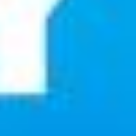
Букмекер БЕТ-М обновил приветственную акцию
Новости
На UTLC CUP-2026 сыграют команды из России, Бразилии,
Сербии, Беларуси и Казахстана
Новости
ЧМ-2026 в «Марафоне»: самый крупный выигрыш, рекордные
коэффициенты и другие интересные факты
Новости
Финал ЧМ-2026 стал самым крупным по обороту и прибыли
букмекеров матчем в году
Новости
«Зенит» — чемпион, «Спартак» — первый клуб Москвы,
лучшие бомбардиры — Кордоба и Тюкавин
Новости
Карту болельщика превратят в цифровую экосистему.
Главный приз за прогнозы – электромобиль
Новости
Матч «Ротор» — «СКА-Хабаровск» стал самым крупным по
обороту букмекеров во 2-м туре Лиги PARI
Новости
БЕТСИТИ организовал на «ВТБ Арене» мероприятие к
финалу ЧМ-2026
Новости
Ничья в финале ЧМ-2026 принесла любителю ставок более 30
000 000 рублей