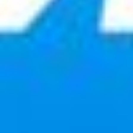
рождения Нижнего Новгорода. В «Пари НН» уверены, что
новая форма не только вдохновит команду на стильную игру,
но и станет символом светлого будущего нижегородского
спорта, поддерживаемого совместными усилиями партнеров
и всего региона.
Ранее по теме:
Обзор букмекерской конторы PARI
Erid: 2VtzqukHk1d
Призовой квиз от БЕТСИТИ
Проверьте знания об истории Лиги чемпионов и заберите
подарок
* Бонус зачисляется в виде фрибета на сумму до 1500 рублей.
Фрибет – бонусные средства, зачисляемые Участнику Акции
на бонусный счёт, по факту выполнения условий.
Информация об организаторе основанных на риске игр, пари,
о правилах их проведения, о призовом фонде таких игр, пари,
о количестве, сроках, месте и порядке получения призов или
выигрышей указана на сайте www.betcity.ru. Розыгрыш
происходит во время события.
Топы букмекеров
Смотреть всё