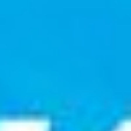
Технологическое новшество формы заключается в том, что
логотип и другие элементы обладают свойством
люминесценции. Подобно дорожным знакам и системам
ночной навигации, элементы светятся в темноте, становясь
ярким ориентиром на поле. Эта особенность делает форму
визуально привлекательной и раскрывает смысл: «Свет — это
движение».