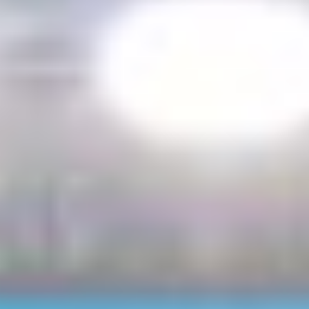
2026 году
Букмекеры
Лучшие букмекерские конторы для ставок на киберспорт в
2026 году
Букмекеры
Главная
Новости
«Свет — это движение»: «Пари НН»
представил новую форму от PARI со светящимися элементами
«Свет — это движение»:
«Пари НН» представил
новую форму от PARI со
светящимися элементами
Обновлено:
15 августа 2025, 13:37
Релиз формы приурочен ко дню рождения Нижнего