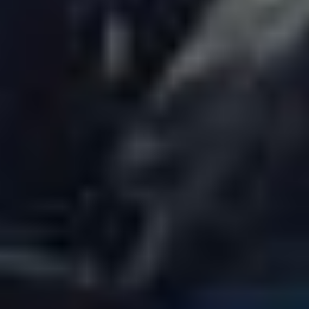
БЕТСИТИ организовал на «ВТБ Арене» мероприятие к
финалу ЧМ-2026
Новости
Подписка
Реклама
Справочник компаний
Об издании
Редакция
Менеджмент
Архив
Справочный центр
Наши проекты
Ведомости
Ведомости&
Город
Промышленность
Технологии
Экология
Бизнес-регата
Справочник компаний
Ведомости.СПб
Как потратить