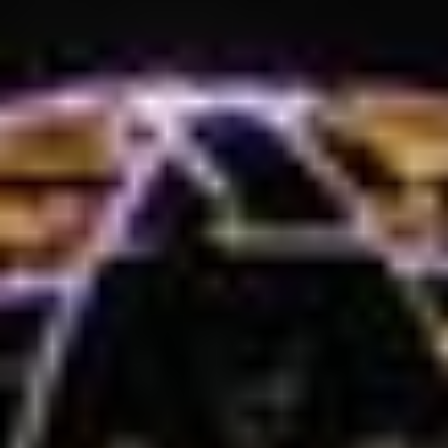
отдают небольшое предпочтение мадридскому
«Реалу».
Поставить
на победу хозяев
можно
за
1.80
, что
соответствует примерно 53% вероятности. Триумф
«Олимпиакоса» котируется за
2.00
(около 47%). В последний
раз команды встречались в мае прошлого года в рамках
четвертьфинала Евролиги. Тогда «Олимпиакос» выиграл
последний матч 86:84, а серия завершилась со счётом 3:1 в
пользу греков.
Клиенты PARI больше склоняются к успеху греческой
команды. На победу «Олимпиакоса» приходится около 65%
всего оборота ставок на два возможных исхода игры.
По оценкам экспертов, игра получится не самой
результативной.
Сделать ставку
на то, что соперники на двоих
наберут как минимум 165 очков, можно с коэффициентом
1.77
. Противоположный вариант — тотал меньше 164.5 —
котируется за
1.94
.
Если первая половина завершится победой королевского
клуба, сыграет ставка с коэффициентом
1.88
. Самым
маловероятным результатом по итогам двух первых четвертей
встречи аналитики PARI считают ничью. Она котируется за