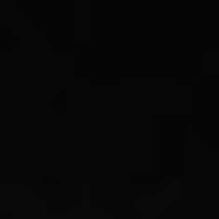
2 октября во втором туре регулярного сезона баскетбольной
Евролиги мадридский «Реал» встретится с «Олимпиакосом».
Игра начнется в 21:45 по московскому времени. Аналитики
букмекерской компании PARI
оценили
шансы команд и изучили
ставки клиентов на грядущую встречу.
Аналитики не считают ни одну из команд фаворитом, но