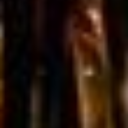
Бразилии, Сербии, Беларуси и Казахстана
Представительный международный турнир стартует в
Москве
Новости
ЧМ-2026 в «Марафоне»: самый крупный выигрыш,
рекордные коэффициенты и другие интересные факты
Букмекер подвел итоги главного события лета
Новости
Финал ЧМ-2026 стал самым крупным по обороту и
прибыли букмекеров матчем в году
Главные беттинговые итоги Кубка мира
Новости
«Марафон» подвел итоги чемпионата мира по футболу
Самые крупные ставки и выигрыши, наиболее
прибыльные матчи
Новости
Клиенты букмекеров уверены в победе ЦСКА над
«Балтикой» в стартовом матче РПЛ