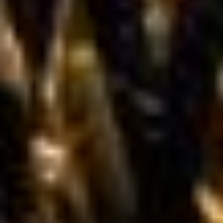
Смотреть полный список
Легальные букмекеры России
5
/5
Обзор
На сайт
5
/5
Обзор
На сайт
5
/5
Обзор
На сайт
Смотреть полный список
Топ букмекеров на Андроид
5
/5
Обзор
На сайт
5
/5
Обзор
На сайт
5
/5
Обзор
На сайт
Смотреть полный список
Смотреть всё
Рекомендуем