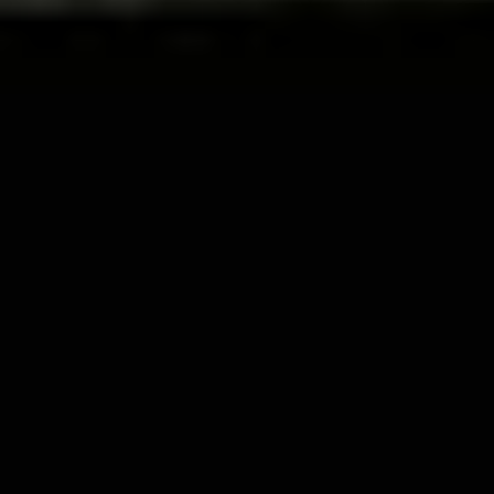
Промышленность
Технологии
Экология
Бизнес-регата
Справочник компаний
Ведомости.СПб
Как потратить
Недвижимость
Конференции
Форум
Контакты
127018, г. Москва, ул. Полковая, д. 3, стр. 1
На карте:
+7 495 956-34-58, +7 495 956-07-16
info@vedomosti.ru
Любое использование материалов допускается только при
соблюдении
правил перепечатки
и при наличии гиперссылки
на vedomosti.ru
Новости, аналитика, прогнозы и другие материалы,
представленные на данном сайте, не являются офертой или
рекомендацией к покупке или продаже каких-либо активов.