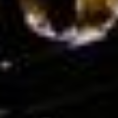
Главный матч года
Новости
Испания - Аргентина, 19 июля: где смотреть финал
ЧМ-2026, прямая трансляция матча
Месси идет за вторым Кубком мира
Показать еще
loading
«В России повысится планка единоборств. Ориентир -
чемпионат мира». Каманцев - о новых принципах судейства
Новости
Фестиваль северной культуры «Имандра» пройдет 22–23
августа в Мончегорске
Новости
Букмекер БЕТ-М обновил приветственную акцию
Новости
На UTLC CUP-2026 сыграют команды из России, Бразилии,
Сербии, Беларуси и Казахстана
Новости
ЧМ-2026 в «Марафоне»: самый крупный выигрыш, рекордные
коэффициенты и другие интересные факты
Новости
Финал ЧМ-2026 стал самым крупным по обороту и прибыли
букмекеров матчем в году