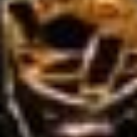
5
/5
Обзор
На сайт
Смотреть полный список
Букмекеры с лайв-ставками
5
/5
Обзор
На сайт
5
/5
Обзор
На сайт
5
/5
Обзор
На сайт
Смотреть полный список
БК с мобильной версией
5
/5
Обзор
На сайт
5
/5
Обзор
На сайт
5
/5
Обзор
На сайт
Смотреть полный список
Киберспортивные букмекеры