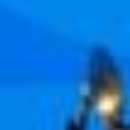
Новости
Клиенты букмекеров уверены в победе ЦСКА над
«Балтикой» в стартовом матче РПЛ
Премьер-лига возвращается!
Новости
«Зенит» — чемпион, «Спартак» — первый клуб
Москвы, лучшие бомбардиры — Кордоба и Тюкавин
Букмекеры назвали фаворитов нового сезона РПЛ
Новости
Матч «Ротор» — «СКА-Хабаровск» стал самым
крупным по обороту букмекеров во 2-м туре Лиги PARI
Экспресс-ставка принесла беттору более 800 тысяч
рублей
Новости
Победа Англии над Францией принесла беттору более
41 000 000 рублей
Один из самых крупных выигрышей в PARI на ЧМ-2026