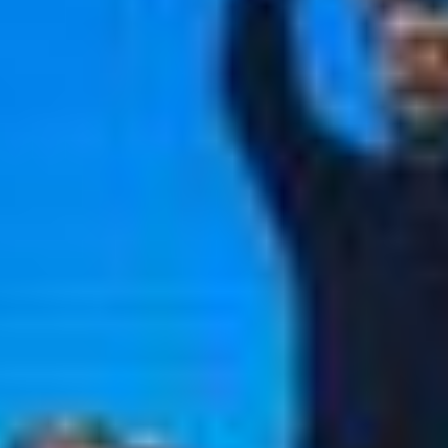
Новости
Бетторы считают Испанию фаворитом 90 минут финала
ЧМ-2026, но верят в чемпионство Аргентины
Главный матч года
Новости
Испания - Аргентина, 19 июля: где смотреть финал
ЧМ-2026, прямая трансляция матча
Месси идет за вторым Кубком мира
Новости
Франция - Англия, 18 июля: где смотреть матч за третье
место ЧМ-2026, прямая трансляция бесплатно
Последний матч Дешама в сборной
Показать еще
loading
Фестиваль северной культуры «Имандра» пройдет 22–23
августа в Мончегорске
Новости
Букмекер БЕТ-М обновил приветственную акцию
Новости
На UTLC CUP-2026 сыграют команды из России, Бразилии,
Сербии, Беларуси и Казахстана