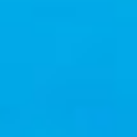
Аналитики PARI считают, что кубок US Open достанется
Арине Соболенко. Ставки на победу белорусской
спортсменки
принимаются
по коэффициенту
1.45
, что
соответствует 65% вероятности. Заключить пари на успех
Аманды Анисимовой можно за
2.90
, вероятность ее триумфа
составляет около 35%.
Клиенты
PARI
в основном ставят на победу американки.
74%
от общего объема ставок на исход встречи приходится на
успех Анисимовой.
ПОЛУЧИТЬ ДО 25 ТЫСЯЧ РУБЛЕЙ ОТ PARI
По оценкам аналитиков, соперницы сыграют как минимум 22
гейма. Поставить на тотал больше 21.5 можно с
коэффициентом
1.80
, а на тотал меньше 21.5 — с
коэффициентом
2.00
.
Наиболее вероятным исходом встречи считается победа
Арины Соболенко в двух сетах. Поставить на такое развитие
событий можно с коэффициентом
2.15
.