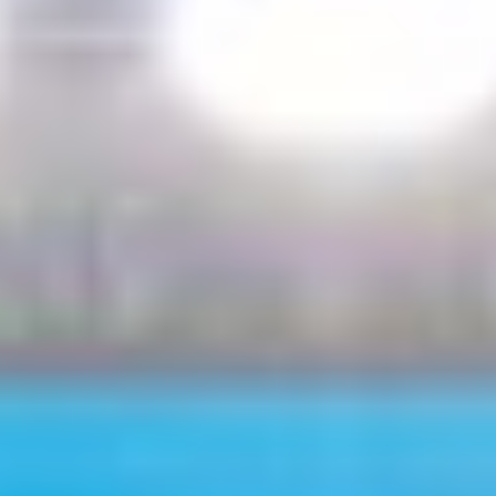
2026 году
Букмекеры
Лучшие букмекерские конторы для ставок на киберспорт в
2026 году
Букмекеры
Главная
Новости
Пользователи PARI ставят на Соболенко в
матче с Анисимовой
Пользователи PARI ставят на
Соболенко в матче с
Анисимовой
Обновлено:
9 сентября 2025, 14:30
Финал US Open!
Руслан Ипполитов