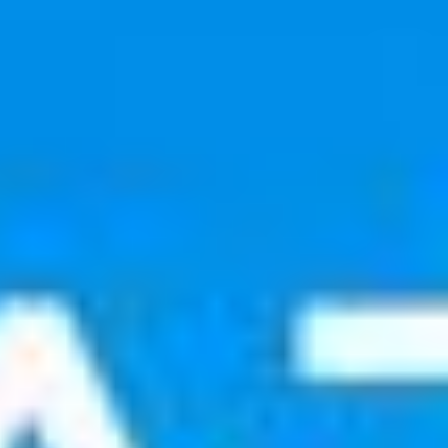
5
/5
Обзор
На сайт
5
/5
Обзор
На сайт
5
/5
Обзор
На сайт
Смотреть полный список
Киберспортивные букмекеры
5
/5
Обзор
На сайт
5
/5
Обзор
На сайт
5
/5
Обзор
На сайт
Смотреть полный список
Топ букмекерских контор на iOS
5
/5
Обзор
На сайт
5
/5
Обзор
На сайт