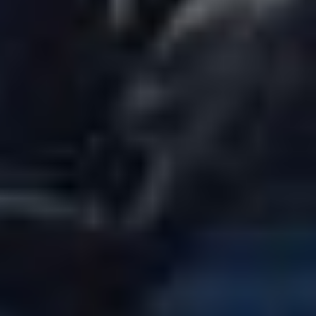
Менеджмент
Архив
Справочный центр
Наши проекты
Ведомости
Ведомости&
Город
Промышленность
Технологии
Экология
Бизнес-регата
Справочник компаний
Ведомости.СПб
Как потратить
Недвижимость
Конференции
Форум
Контакты
127018, г. Москва, ул. Полковая, д. 3, стр. 1
На карте: