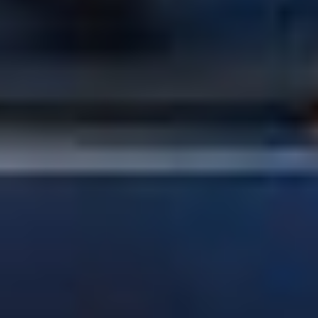
+7 495 956-34-58, +7 495 956-07-16
info@vedomosti.ru
Любое использование материалов допускается только при
соблюдении
правил перепечатки
и при наличии гиперссылки
на vedomosti.ru
Новости, аналитика, прогнозы и другие материалы,
представленные на данном сайте, не являются офертой или
рекомендацией к покупке или продаже каких-либо активов.
На информационном ресурсе применяются рекомендательные
технологии (информационные технологии предоставления
информации на основе сбора, систематизации и анализа
сведений, относящихся к предпочтениям пользователей сети
«Интернет», находящихся на территории Российской
Федерации).
Все права защищены © АО Бизнес Ньюс Медиа, ИНН/КПП
7712108141/771501001, ОГРН 1027739124775, 127018, г.
Москва, вн.тер.г. муниципальный округ Марьина Роща, ул.
Полковая, д. 3, стр. 1 1999—
2026
Сетевое издание Ведомости (Vedomosti)