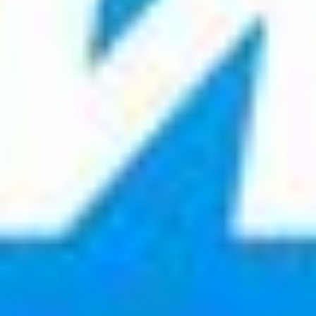
Призовой квиз от БЕТСИТИ
Проверьте знания об истории Лиги чемпионов и заберите
подарок
* Бонус зачисляется в виде фрибета на сумму до 1500 рублей.
Фрибет – бонусные средства, зачисляемые Участнику Акции
на бонусный счёт, по факту выполнения условий.
Информация об организаторе основанных на риске игр, пари,
о правилах их проведения, о призовом фонде таких игр, пари,
о количестве, сроках, месте и порядке получения призов или
выигрышей указана на сайте www.betcity.ru. Розыгрыш
происходит во время события.
Топы букмекеров
Смотреть всё
БК с минимальным депозитом
5
/5
Обзор
На сайт
5
/5
Обзор
На сайт