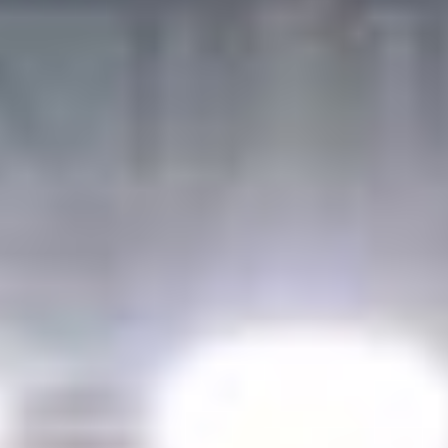
Промышленность
Технологии
Экология
6 августа 2026
08:28 /
Новости
Фестиваль северной культуры «Имандра» пройдет 22–23
августа в Мончегорске
19:09 /
Новости
Букмекер БЕТ-М обновил приветственную акцию
ТОП лучших легальных букмекерских контор России в 2026
году
Букмекеры
Лучшие букмекерские конторы для ставок на спорт в 2026
году
Букмекеры
Лучшие приложения БК для ставок на спорт
Букмекеры
Лучшие букмекерские конторы с минимальным депозитом в