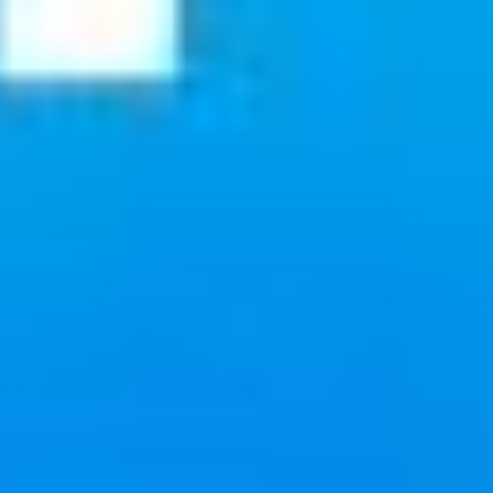
На UTLC CUP-2026 сыграют команды из России,
Бразилии, Сербии, Беларуси и Казахстана
Представительный международный турнир стартует в
Москве
Новости
ЧМ-2026 в «Марафоне»: самый крупный выигрыш,
рекордные коэффициенты и другие интересные факты
Букмекер подвел итоги главного события лета
Новости
Финал ЧМ-2026 стал самым крупным по обороту и
прибыли букмекеров матчем в году
Главные беттинговые итоги Кубка мира
Новости
«Марафон» подвел итоги чемпионата мира по футболу
Самые крупные ставки и выигрыши, наиболее
прибыльные матчи
Новости