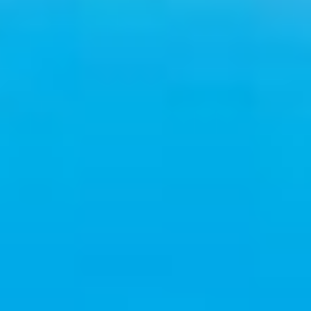
Валентин Васильев
Источник: uefa.com
17-й чемпионат Европы по футболу в Германии набирает
ход. В воскресенье, 17 июня, состоятся очередные три матча
первого тура группового турнира. В Штутгарте поспорят
сборные Словении и Дании. Игра пройдет на
“Мерседес-
Бенц-Арене” вместимостью 60449 зрителей. Первый свисток
швейцарский судья Сандро Шерер даст в 19:00 по
московскому времени.