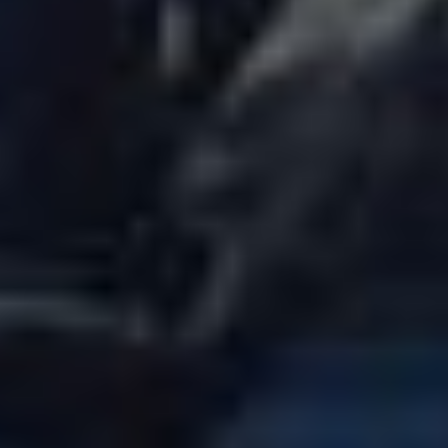
Архив
Справочный центр
Наши проекты
Ведомости
Ведомости&
Город
Промышленность
Технологии
Экология
Бизнес-регата
Справочник компаний
Ведомости.СПб
Как потратить
Недвижимость
Конференции
Форум
Контакты
127018, г. Москва, ул. Полковая, д. 3, стр. 1
На карте:
+7 495 956-34-58, +7 495 956-07-16
info@vedomosti.ru