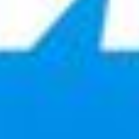
Смотреть полный список
Букмекеры с бонусами
5
/5
Обзор
На сайт
5
/5
Обзор
На сайт
5
/5
Обзор
На сайт
Смотреть полный список
Букмекеры с лайв-ставками
5
/5
Обзор
На сайт
5
/5
Обзор
На сайт
5
/5
Обзор
На сайт
Смотреть полный список
БК с мобильной версией