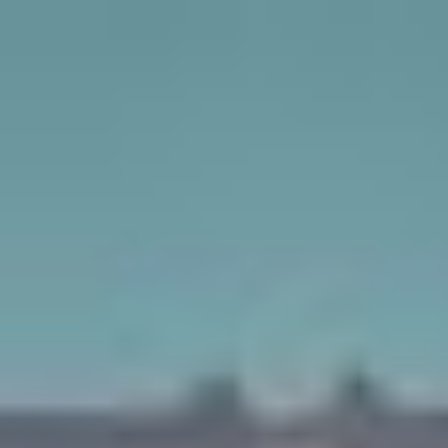
Партнерский проект
Партнерский проект
Получить бонус
Бонус для новых игроков – до 25000₽ за пополнение счёта с
промокодом VED25
Реклама / ООО «БК «ПАРИ» 18+
Erid: 2Vtzqvh9oV2
Ведомости
Ведомости&
Город