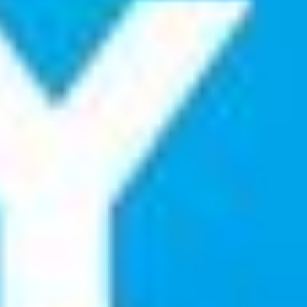
Новости
«Зенит» — чемпион, «Спартак» — первый клуб Москвы,
лучшие бомбардиры — Кордоба и Тюкавин
Новости
Карту болельщика превратят в цифровую экосистему.
Главный приз за прогнозы – электромобиль
Новости
Матч «Ротор» — «СКА-Хабаровск» стал самым крупным по
обороту букмекеров во 2-м туре Лиги PARI
Новости
БЕТСИТИ организовал на «ВТБ Арене» мероприятие к
финалу ЧМ-2026
Новости
Ничья в финале ЧМ-2026 принесла любителю ставок более 30
000 000 рублей
Новости
Новое
Новости
Букмекер БЕТ-М обновил приветственную акцию
До 3000 рублей фрибетами
Новости