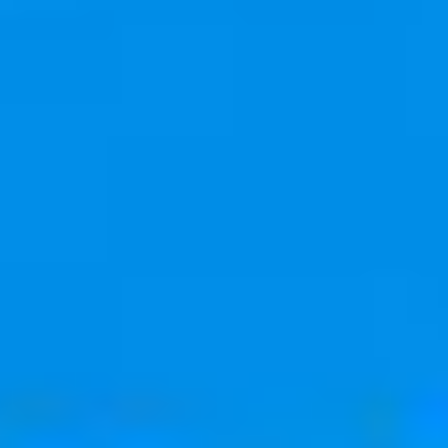
5
/5
Обзор
На сайт
5
/5
Обзор
На сайт
5
/5
Обзор
На сайт
Смотреть полный список
Киберспортивные букмекеры
5
/5
Обзор
На сайт
5
/5
Обзор
На сайт
5
/5
Обзор
На сайт
Смотреть полный список
Топ букмекерских контор на iOS
5
/5
Обзор
На сайт
5
/5
Обзор
На сайт
5
/5
Обзор
На сайт