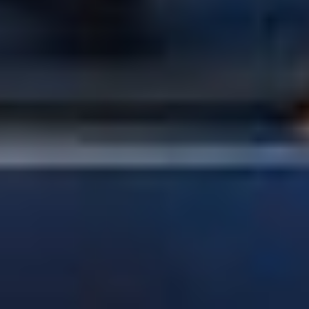
Любое использование материалов допускается только при
соблюдении
правил перепечатки
и при наличии гиперссылки
на vedomosti.ru
Новости, аналитика, прогнозы и другие материалы,
представленные на данном сайте, не являются офертой или
рекомендацией к покупке или продаже каких-либо активов.
На информационном ресурсе применяются рекомендательные
технологии (информационные технологии предоставления
информации на основе сбора, систематизации и анализа
сведений, относящихся к предпочтениям пользователей сети
«Интернет», находящихся на территории Российской
Федерации).
Все права защищены © АО Бизнес Ньюс Медиа, ИНН/КПП
7712108141/771501001, ОГРН 1027739124775, 127018, г.
Москва, вн.тер.г. муниципальный округ Марьина Роща, ул.
Полковая, д. 3, стр. 1 1999—
2026
Сетевое издание Ведомости (Vedomosti)
Решение Федеральной службы по надзору в сфере связи,