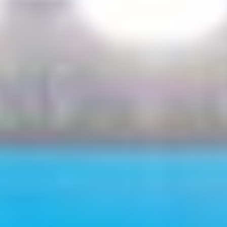
2026 году
Букмекеры
Лучшие букмекерские конторы для ставок на киберспорт в
2026 году
Букмекеры
Главная
Новости
Хоккей, матч Спартак — Северсталь, 2 марта:
дата и время, где смотреть, прямая трансляция
Хоккей, матч Спартак —
Северсталь, 2 марта: дата и
время, где смотреть, прямая
трансляция
Обновлено:
2 марта 2024, 14:19
Первая встреча осталась за красно-белыми