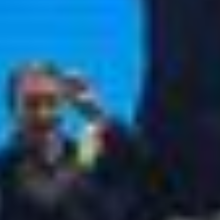
Новости
Букмекер БЕТ-М обновил приветственную акцию
Новости
На UTLC CUP-2026 сыграют команды из России, Бразилии,
Сербии, Беларуси и Казахстана
Новости
ЧМ-2026 в «Марафоне»: самый крупный выигрыш, рекордные
коэффициенты и другие интересные факты
Новости
Финал ЧМ-2026 стал самым крупным по обороту и прибыли
букмекеров матчем в году
Новости
«Зенит» — чемпион, «Спартак» — первый клуб Москвы,
лучшие бомбардиры — Кордоба и Тюкавин
Новости
Карту болельщика превратят в цифровую экосистему.
Главный приз за прогнозы – электромобиль
Новости
Матч «Ротор» — «СКА-Хабаровск» стал самым крупным по
обороту букмекеров во 2-м туре Лиги PARI
Новости
БЕТСИТИ организовал на «ВТБ Арене» мероприятие к
финалу ЧМ-2026
Новости