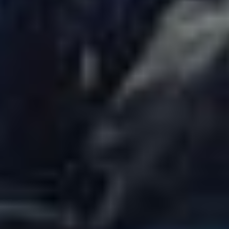
Подписка
Реклама
Справочник компаний
Об издании
Редакция
Менеджмент
Архив
Справочный центр
Наши проекты
Ведомости
Ведомости&
Город
Промышленность
Технологии
Экология
Бизнес-регата
Справочник компаний
Ведомости.СПб
Как потратить
Недвижимость
Конференции
Форум