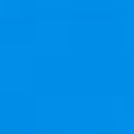
5
/5
Обзор
На сайт
Смотреть полный список
БК с мобильной версией
5
/5
Обзор
На сайт
5
/5
Обзор
На сайт
5
/5
Обзор
На сайт
Смотреть полный список
Киберспортивные букмекеры
5
/5
Обзор
На сайт
5
/5
Обзор
На сайт
5
/5
Обзор
На сайт
Смотреть полный список
Топ букмекерских контор на iOS