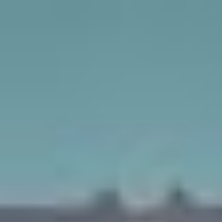
Партнерский проект
Партнерский проект
Получить бонус
Бонус для новых игроков – до 25000₽ за пополнение счёта с
промокодом VED25
Реклама / ООО «БК «ПАРИ» 18+
Erid: 2Vtzqvh9oV2
Ведомости
Ведомости&
Город