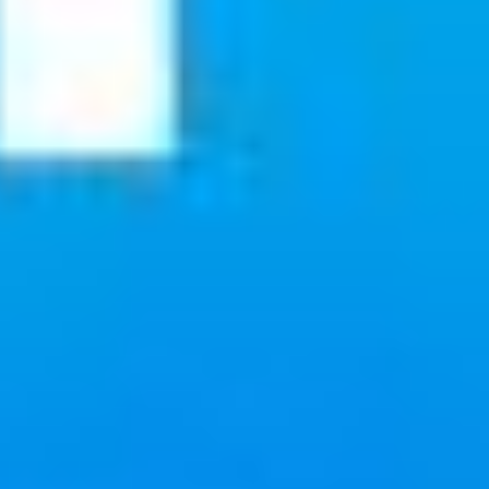
Новости
Букмекер БЕТ-М обновил приветственную акцию
До 3000 рублей фрибетами
Новости
На UTLC CUP-2026 сыграют команды из России,
Бразилии, Сербии, Беларуси и Казахстана
Представительный международный турнир стартует в
Москве
Новости
ЧМ-2026 в «Марафоне»: самый крупный выигрыш,
рекордные коэффициенты и другие интересные факты
Букмекер подвел итоги главного события лета
Новости
Финал ЧМ-2026 стал самым крупным по обороту и
прибыли букмекеров матчем в году
Главные беттинговые итоги Кубка мира
Новости