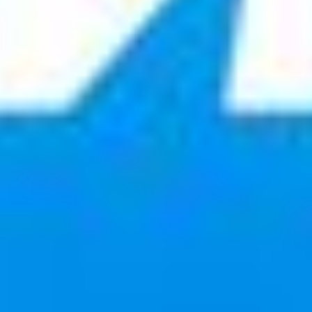
Смотреть полный список
Букмекеры с бонусами
5
/5
Обзор
На сайт
5
/5
Обзор
На сайт
5
/5
Обзор
На сайт
Смотреть полный список
Букмекеры с лайв-ставками
5
/5
Обзор
На сайт
5
/5
Обзор
На сайт
5
/5
Обзор
На сайт
Смотреть полный список
БК с мобильной версией
5
/5
Обзор
На сайт