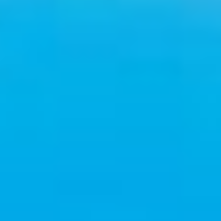
Арена” и обратно в день матча
Валентин Васильев
Winline впервые запустил акцию для любителей футбола:
теперь поездки на матчи лучших футбольных команд
Российской Премьер-лиги станут еще выгоднее. Каждый
пользователь сервиса, который в день игры со статусом
“Winline матч тура” закажет такси на стадион или обратно,
получит персональную скидку на поездку.
Условия получения скидки просты: необходимо заказать такси