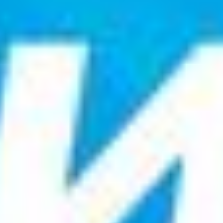
Проверьте знания об истории Лиги чемпионов и заберите
подарок
* Бонус зачисляется в виде фрибета на сумму до 1500 рублей.
Фрибет – бонусные средства, зачисляемые Участнику Акции
на бонусный счёт, по факту выполнения условий.
Информация об организаторе основанных на риске игр, пари,
о правилах их проведения, о призовом фонде таких игр, пари,
о количестве, сроках, месте и порядке получения призов или
выигрышей указана на сайте www.betcity.ru. Розыгрыш
происходит во время события.
Топы букмекеров
Смотреть всё
БК с минимальным депозитом
5
/5
Обзор
На сайт
5
/5
Обзор
На сайт
5
/5
Обзор
На сайт