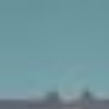
Партнерский проект
Партнерский проект
Получить бонус
Бонус для новых игроков – до 25000₽ за пополнение счёта с
промокодом VED25
Реклама / ООО «БК «ПАРИ» 18+
Erid: 2Vtzqvh9oV2
Ведомости
Ведомости&
Город