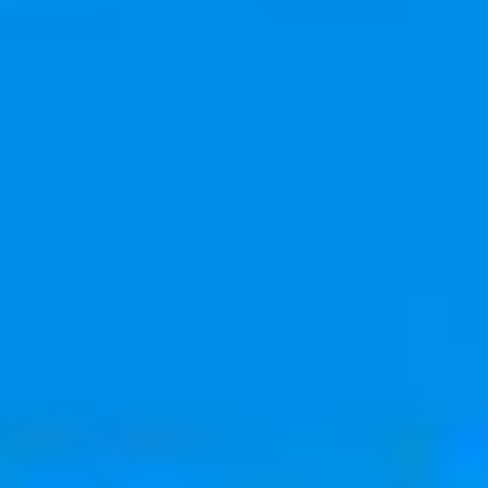
5
/5
Обзор
На сайт
5
/5
Обзор
На сайт
Смотреть полный список
Киберспортивные букмекеры
5
/5
Обзор
На сайт
5
/5
Обзор
На сайт
5
/5
Обзор
На сайт
Смотреть полный список
Топ букмекерских контор на iOS
5
/5
Обзор
На сайт
5
/5
Обзор
На сайт
5
/5
Обзор
На сайт