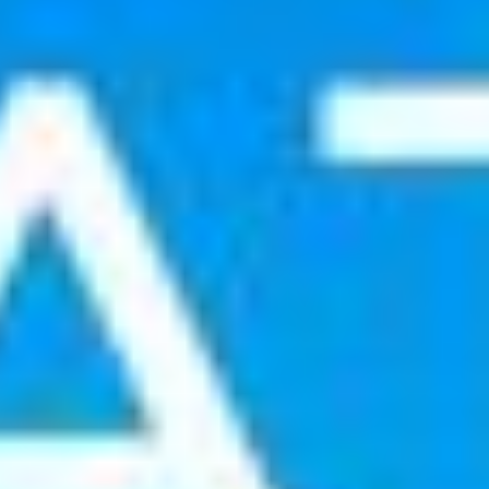
Смотреть полный список
Лучшие букмекерские конторы
5
/5
Обзор
На сайт
5
/5
Обзор
На сайт
5
/5
Обзор
На сайт
Смотреть полный список
Легальные букмекеры России
5
/5
Обзор
На сайт
5
/5
Обзор
На сайт
5
/5
Обзор
На сайт
Смотреть полный список
Топ букмекеров на Андроид
5
/5
Обзор
На сайт