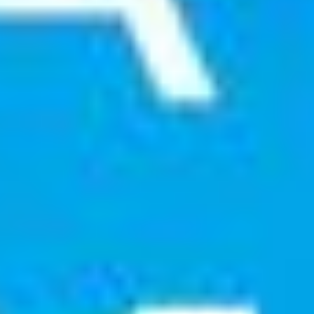
5
/5
Обзор
На сайт
5
/5
Обзор
На сайт
Смотреть полный список
Смотреть всё
Рекомендуем
Фестиваль северной культуры «Имандра» пройдет 22–23
августа в Мончегорске
Новости
Букмекер БЕТ-М обновил приветственную акцию
Новости
На UTLC CUP-2026 сыграют команды из России, Бразилии,
Сербии, Беларуси и Казахстана
Новости
ЧМ-2026 в «Марафоне»: самый крупный выигрыш, рекордные
коэффициенты и другие интересные факты
Новости
Финал ЧМ-2026 стал самым крупным по обороту и прибыли
букмекеров матчем в году
Новости