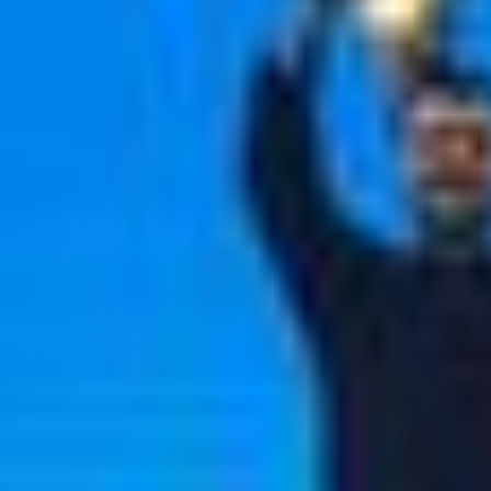
Главный матч года
Новости
Испания - Аргентина, 19 июля: где смотреть финал
ЧМ-2026, прямая трансляция матча
Месси идет за вторым Кубком мира
Новости
Франция - Англия, 18 июля: где смотреть матч за третье
место ЧМ-2026, прямая трансляция бесплатно
Последний матч Дешама в сборной
Показать еще
loading
Фестиваль северной культуры «Имандра» пройдет 22–23
августа в Мончегорске
Новости
Букмекер БЕТ-М обновил приветственную акцию
Новости
На UTLC CUP-2026 сыграют команды из России, Бразилии,
Сербии, Беларуси и Казахстана
Новости
ЧМ-2026 в «Марафоне»: самый крупный выигрыш, рекордные