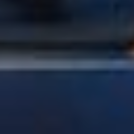
Любое использование материалов допускается только при
соблюдении
правил перепечатки
и при наличии гиперссылки
на vedomosti.ru
Новости, аналитика, прогнозы и другие материалы,
представленные на данном сайте, не являются офертой или
рекомендацией к покупке или продаже каких-либо активов.
На информационном ресурсе применяются рекомендательные
технологии (информационные технологии предоставления
информации на основе сбора, систематизации и анализа
сведений, относящихся к предпочтениям пользователей сети
«Интернет», находящихся на территории Российской
Федерации).
Все права защищены © АО Бизнес Ньюс Медиа, ИНН/КПП
7712108141/771501001, ОГРН 1027739124775, 127018, г.
Москва, вн.тер.г. муниципальный округ Марьина Роща, ул.
Полковая, д. 3, стр. 1 1999—
2026
Сетевое издание Ведомости (Vedomosti)
Решение Федеральной службы по надзору в сфере связи,