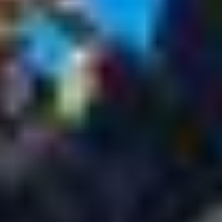
до 5000 ₽
Бонус БК PARI до 5000 рублей за регистрацию и депозит
Получить бонус
Подробнее
146 дней 14 часов
Смотреть обзор бонуса Бонус Мелбет до 20 000 рублей на
день рождения
Акции
Условия
до 20 000 ₽
Бонус Мелбет до 20 000 рублей на день рождения
Получить бонус
Подробнее
480 дней 14 часов