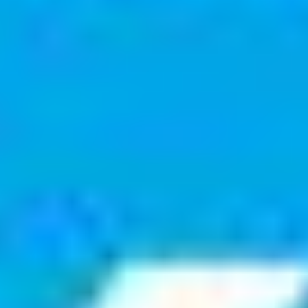
конференции. Букмекеры не сомневаются, что команда
Овечкина примет участие в розыгрыше Кубка Стэнли,
предлагая коэффициент за выход «Вашингтона» в плей-офф -
1.01. Перспективы «Анахайма», занимающего место в
подвале турнирной таблицы Запада, не радуют болельщиков.
Попадание в Кубок Стэнли котируется за 40.00.
Кто выиграет кубок Стэнли?
Топ-3 фаворитов, по версии аналитиков PARI, выглядит
следующим образом:
«Эдмонтон Ойлерз» - 7.00
«Флорида Пантерз» - 10.00
«Даллас Старз» - 12.00
На победу в плей-офф «Вашингтона» можно поставить с