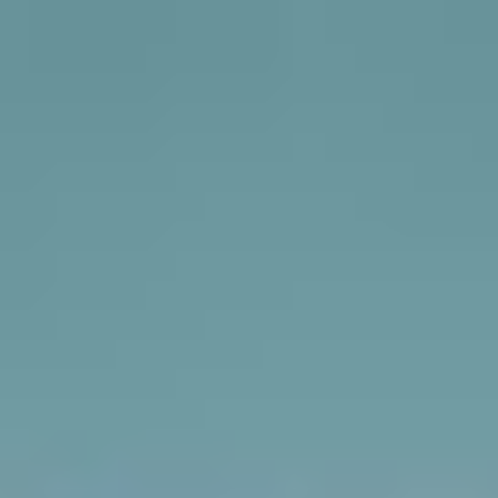
Партнерский проект
Партнерский проект
Получить бонус
Бонус для новых игроков – до 25000₽ за пополнение счёта с
промокодом VED25
Реклама / ООО «БК «ПАРИ» 18+
Erid: 2Vtzqvh9oV2
Ведомости
Ведомости&
Город