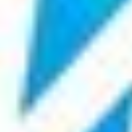
Ассистент
Терри
19
Строу
(передачи)
Вратарь
(коэфф.
Достал
2.90
Томпсо
надежности)
Турнирное положение
Восточная конференция
Команда
И
В
ВО
ВБ
ПБ
ПО
П
1. Вашингтон
43
24
4
0
2
3
10
156-11
2. Торонто
44
23
4
0
0
2
15
135-12
3. Нью-Джерси
45
24
2
0
0
4
15
142-11
4. Каролина
44
23
3
0
2
1
15
147-12
5. Флорида
43
20
2
3
0
3
15
143-13
6. Тампа-Бэй
41
20
3
0
1
2
15
151-11