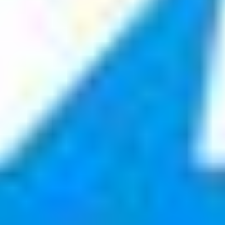
7. Бостон
45
14
7
0
0
5
19
116-14
8. Коламбус
43
16
1
3
0
6
17
149-15
9. Оттава
42
16
5
0
1
2
18
122-12
10. Детройт
42
16
3
1
0
4
18
121-13
11. Монреаль
42
14
4
2
2
2
18
126-14
12. Питтсбург
45
12
5
1
4
4
19
135-16
13. Рейнджерс
42
19
1
0
0
2
20
122-13
14. Айлендерс
42
13
2
2
1
6
18
114-12
15. Филадельфия
43
10
5
3
2
3
20
131-15
16. Баффало
43
12
2
2
1
4
22
132-14
Западная конференция
Команда
И
В
ВО
ВБ
ПБ
ПО
П
1. Вегас
43
26
2
1
1
2
11
148-11
2. Виннипег
44
25
4
0
0
3
12
156-10
3. Миннесота
44
21
4
2
2
2
13
132-12
4. Даллас
42
22
3
2
0
1
14
136-10