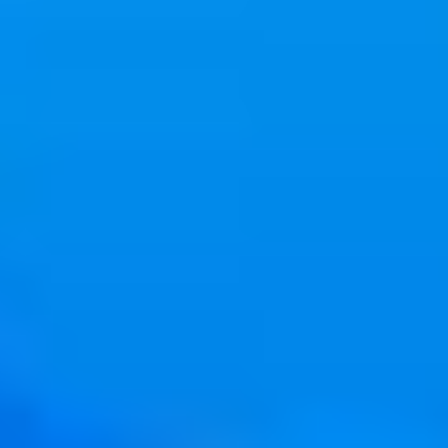
5
/5
Обзор
На сайт
5
/5
Обзор
На сайт
5
/5
Обзор
На сайт
Смотреть полный список
Лучшие букмекерские конторы
5
/5
Обзор
На сайт
5
/5
Обзор
На сайт
5
/5
Обзор
На сайт
Смотреть полный список
Легальные букмекеры России
5
/5
Обзор
На сайт
5
/5
Обзор
На сайт
5
/5
Обзор
На сайт