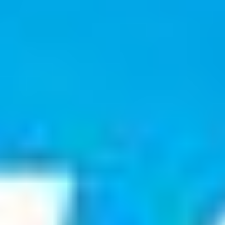
02.03.2023
«
Анахайм
»
2:3 ОТ
«Вашингт
24.02.2023
«Вашингтон»
2:4
«
Анаха
07.11.2021
«Вашингтон»
4:3 Б
«
Анаха
Лидеры
Действие
«Анахайм»
Показатель
«Вашингтон
Бомбардир
Терри
33
Строу
(очки)
Снайпер
Терри
14
Овечки
(голы)