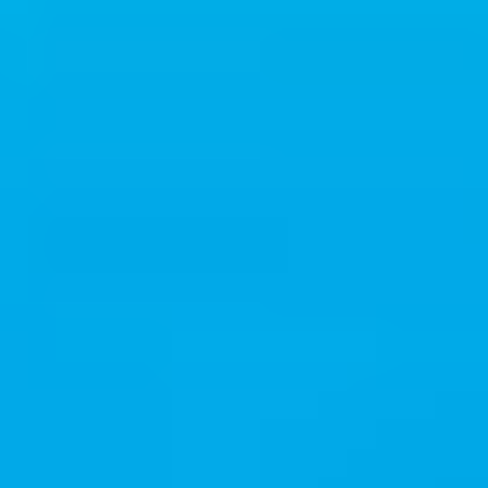
12.01.2025
«Нэшвилл»
1:4
«Вашинг
11.01.2025
«Вашингтон»
2:3 ОТ
«Монре
09.01.2025
«Вашингтон»
2:1 ОТ
«Ванку
07.01.2025
«Баффало»
4:3 Б
«Вашинг
04.01.2025
«Вашингтон»
7:4
«Рейндж
Последние пять матчей «Анахайма» в регулярном
чемпионате
:
Дата
Команда 1
Счет
Команд
13.01.2025
«Каролина»
2:3 ОТ
«Анаха