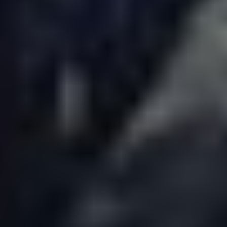
Смотреть обзор бонуса Промокод PARI на 9999 рублей за
регистрацию и первое пополнение счета
Промокоды
Условия
9999 ₽
Промокод PARI на 9999 рублей за регистрацию и первое
пополнение счета
Получить бонус
Подробнее
LUXURY
Промокоды
146 дней 14 часов
Смотреть всё
loading
Фестиваль северной культуры «Имандра» пройдет 22–23
августа в Мончегорске
Новости
Букмекер БЕТ-М обновил приветственную акцию
Новости
На UTLC CUP-2026 сыграют команды из России, Бразилии,