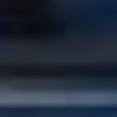
Редакция
Менеджмент
Архив
Справочный центр
Наши проекты
Ведомости
Ведомости&
Город
Промышленность
Технологии
Экология
Бизнес-регата
Справочник компаний
Ведомости.СПб
Как потратить
Недвижимость
Конференции
Форум
Контакты
127018, г. Москва, ул. Полковая, д. 3, стр. 1
На карте: