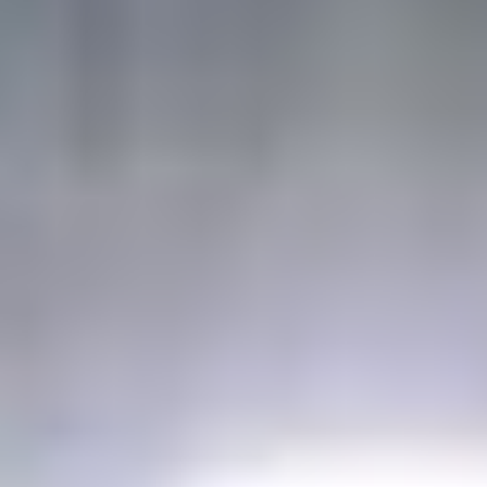
2026 году
Букмекеры
Лучшие букмекерские конторы для ставок на киберспорт в
2026 году
Букмекеры
Главная
Прогнозы
Вашингтон - Анахайм, 15 января: где
смотреть матч НХЛ, прогноз, статистика
Вашингтон - Анахайм, 15
января: где смотреть матч
НХЛ, прогноз, статистика
Обновлено:
13 января 2025, 15:32
Александр Овечкин в 21-м шаге от рекорда Уэйна Гретцки
Руслан Ипполитов