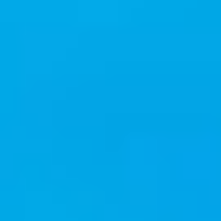
12.01.2025
«Филадельфия»
6:0
«Анаха
10.01.2025
«Сент-Луис»
6:2
«
Анаха
08.01.2025
«Анахайм»
2:3 ОТ
«Калга
06.01.2021
«Анахайм»
4:1
«Тампа-Б
Последние пять матчей
«Вашингтона» и «Анахайма»:
Дата
Команда 1
Счет
Команд
17.01.2024
«Вашингтон»
2:0
«
Анаха
01.12.2023
«
Анахайм
»
4:5
«Вашингт