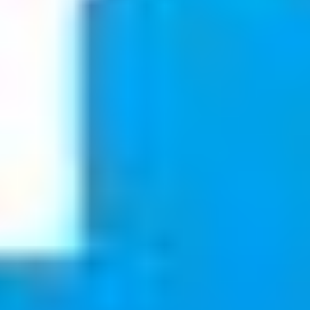
5
/5
Обзор
На сайт
5
/5
Обзор
На сайт
5
/5
Обзор
На сайт
Смотреть полный список
Букмекеры с бонусами
5
/5
Обзор
На сайт
5
/5
Обзор
На сайт
5
/5
Обзор
На сайт
Смотреть полный список
Букмекеры с лайв-ставками
5
/5
Обзор
На сайт
5
/5
Обзор
На сайт