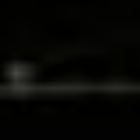
loading
«В России повысится планка единоборств. Ориентир -
чемпионат мира». Каманцев - о новых принципах судейства
Новости
Фестиваль северной культуры «Имандра» пройдет 22–23
августа в Мончегорске
Новости
Букмекер БЕТ-М обновил приветственную акцию
Новости
На UTLC CUP-2026 сыграют команды из России, Бразилии,
Сербии, Беларуси и Казахстана
Новости
ЧМ-2026 в «Марафоне»: самый крупный выигрыш, рекордные
коэффициенты и другие интересные факты
Новости
Финал ЧМ-2026 стал самым крупным по обороту и прибыли
букмекеров матчем в году
Новости
«Зенит» — чемпион, «Спартак» — первый клуб Москвы,
лучшие бомбардиры — Кордоба и Тюкавин
Новости
Карту болельщика превратят в цифровую экосистему.
Главный приз за прогнозы – электромобиль
Новости
Матч «Ротор» — «СКА-Хабаровск» стал самым крупным по
обороту букмекеров во 2-м туре Лиги PARI