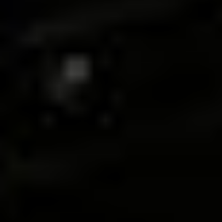
до 20 000 ₽
Бонус Мелбет до 20 000 рублей на день рождения
Получить бонус
Подробнее
478 дней 9 часов
Смотреть обзор бонуса Промокод PARI на 9999 рублей за
регистрацию и первое пополнение счета
Промокоды
Условия
9999 ₽
Промокод PARI на 9999 рублей за регистрацию и первое
пополнение счета
Получить бонус
Подробнее
LUXURY
Промокоды
144 дней 9 часов
Смотреть всё