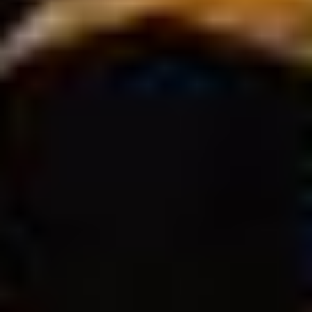
5. Балтика
17
8
8
1
22-7
32
6. Спартак
17
8
4
5
25-22
28
7. Рубин
17
6
5
6
16-20
23
8. Акрон
17
5
6
6
22-24
21
9. Динамо Москва
17
5
5
7
26-25
20
10. Ахмат
17
5
4
8
21-25
19
11. Ростов
17
4
6
7
13-20
18
12. Крылья Советов
17
4
5
8
20-31
17
13. Динамо Махачкала
17
3
6
8
8-20
15
14. Оренбург
17
2
6
9
17-28
12
15. Пари НН
17
3
2
12
11-28
11
16. Сочи
17
2
3
12
14-37
9
Прогноз на матч
Команды встретятся уже четвертый раз за сезон, но для их
нынешних тренеров это будет первая игра между собой. Оба