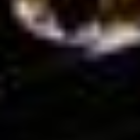
Условия
до 5000 ₽
Бонус БК PARI до 5000 рублей за регистрацию и депозит
Получить бонус
Подробнее
144 дней 9 часов
Смотреть обзор бонуса Бонус Мелбет до 20 000 рублей на
день рождения
Акции
Условия