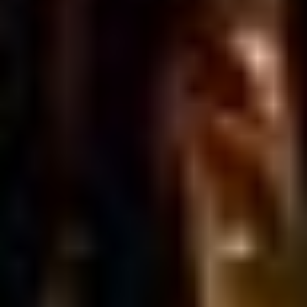
5
/5
Обзор
На сайт
5
/5
Обзор
На сайт
5
/5
Обзор
На сайт
Смотреть полный список
Топ букмекеров на Андроид
5
/5
Обзор
На сайт
5
/5
Обзор
На сайт
5
/5
Обзор
На сайт
Смотреть полный список
Смотреть всё
Лучшие бонусы
Смотреть всё
Реклама 18+ / ООО «ПАРИ»