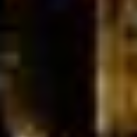
депозит
Получить бонус
Подробнее
VED25
Промокоды
144 дней 9 часов
Смотреть обзор бонуса Бонус до 25 000 рублей от Марафона
за регистрацию и депозит
Фрибеты за депозит
Условия
до 25 000 ₽
Бонус до 25 000 рублей от Марафона за регистрацию и
депозит
Получить бонус
Подробнее
325 дней 9 часов
Смотреть обзор бонуса Бонус БК PARI до 5000 рублей за
регистрацию и депозит
Фрибеты за депозит