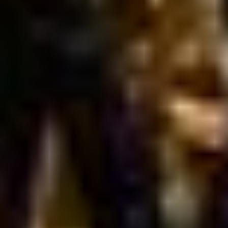
Защитник
55. Тодорович
31. Зотов
Защитник
44.
Защитник
90. Ндонг
Защитник
Чичинадзе
Защитник
75. Гандри
5. Татаев
Защитник
Защитник
8. Богосавац
38. Касимов
Защитник
3.
Полузащитник
18. Камилов
Полузащит
Ведерников
Полузащитник
14. Талал
57. Болотов
Полузащи
Полузащитник
70. Гаджиев
8. Камилов
Полузащит
20.
Полузащитник
9. Мансилья
Полузащит
Рыбчинский
20.
Полузащитник
7. Гюрлюк
Полузащит
Самородов
Нападающий
77. Мелкадзе
30. Гузина
Нападающ
Главный
Станислав
Владимир
Главный
тренер
Черчесов
Слишкович
тренер
Коэффициенты букмекеров