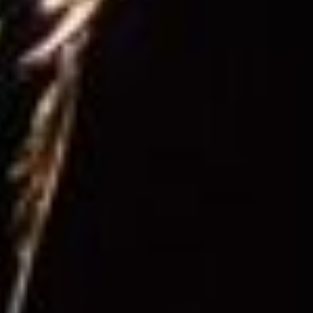
скому коллективу закрепить успех недельной давности и в