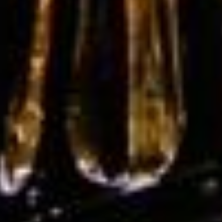
тов»
РПЛ
Кубок
СКА
России
НН»
РПЛ
тов»
РПЛ
тов»
РПЛ
турнирной таблицы. “Ахмат”, наоборот, сделал шажок вверх - на 