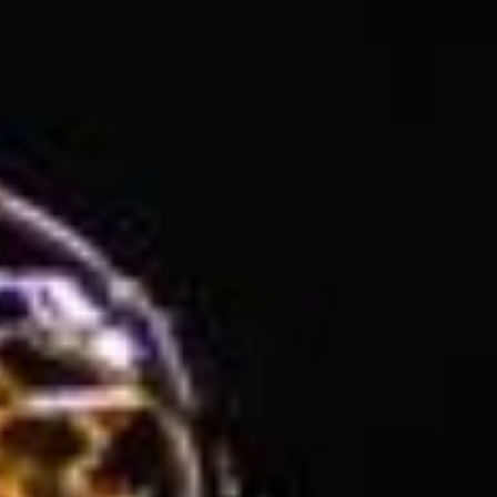
я, составы