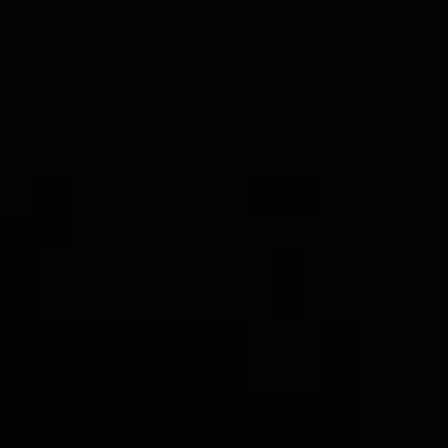
Дата
Команда 1
Счет
Ком
03.12.2023
«Ахмат»
2:1
«С
26.11.2023
«Оренбург»
1:1
«
11.11.2023
«Локомотив»
2:1
«
04.11.2023
«Ахмат»
1:2
«
31.10.2023
«Балтика»
4:1
«
Последние пять игр
«Ростова»:
Дата
Команда 1
Счет
Команд