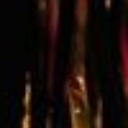
анда 2
Турнир
партак»
РПЛ
Ахмат»
РПЛ
Ахмат»
РПЛ
Факел»
РПЛ
Ахмат»
Кубок России
а 2
Турнир