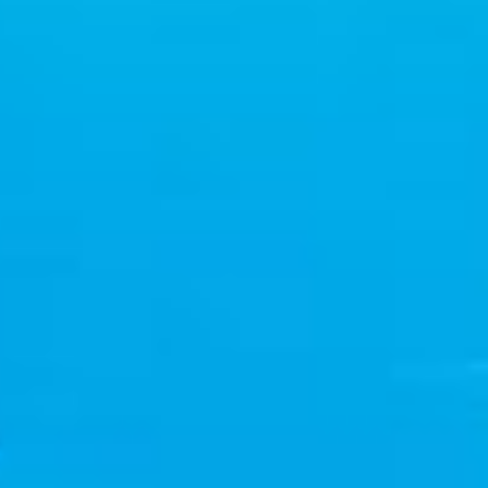
 финал теннисного турнира в