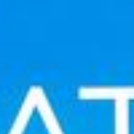
м Цинциннати встретятся испанец Карлос Алькарас и серб Нова
ени
рт (Цинциннати, штат Огайо, США)
port Player и
БК
Winline