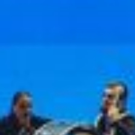
Соперники обменялись победами на грунте. Алькарас выиграл в Ма
том случае испанец получил травму по ходу матча. Впоследствии 
Ставки на исход
Букмекеры считают серба фаворитом. Так,
PARI
предлагает коэ
ПОЛУЧИТЬ ДО 25 ТЫСЯЧ РУБЛЕЙ ОТ PARI
Ставки на тоталы
Букмекеры ожидают конкурентное противостояние. Например
КОНКУРС НА МИЛЛИОН РУБЛЕЙ ОТ PARI