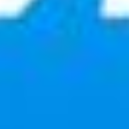
Букмекеры полагают, что матч, вероятно, продлится более
двух десятков геймов. Например,
PARI
дает коэффициенты
1,70 на ТБ (20,5) и 2,03 на ТМ (20,5).
АКЦИЯ ОТ PARI - СТРАХОВКА ЭКСПРЕССА
Сравнение коэффициентов букмекеров
Победа
Победа
Действие
Соррибес-
ТБ (2
Александровой
Тормо
PARI
1,80
2,00
1,70
Прогноз и ставка
Последние турниры, включая соревнования в Кливленде,
проходят у ведущих теннисисток на фоне предстоящего US