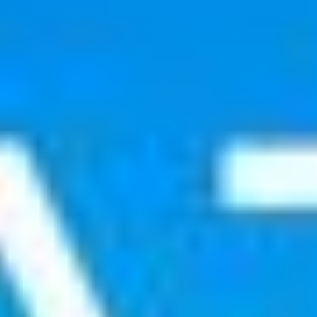
Проверьте знания об истории Лиги чемпионов и заберите
подарок
* Бонус зачисляется в виде фрибета на сумму до 1500 рублей.
Фрибет – бонусные средства, зачисляемые Участнику Акции
на бонусный счёт, по факту выполнения условий.
Информация об организаторе основанных на риске игр, пари,
о правилах их проведения, о призовом фонде таких игр, пари,
о количестве, сроках, месте и порядке получения призов или
выигрышей указана на сайте www.betcity.ru. Розыгрыш
происходит во время события.
Топы букмекеров
Смотреть всё
БК с минимальным депозитом
5
/5
Обзор
На сайт
5
/5
Обзор
На сайт