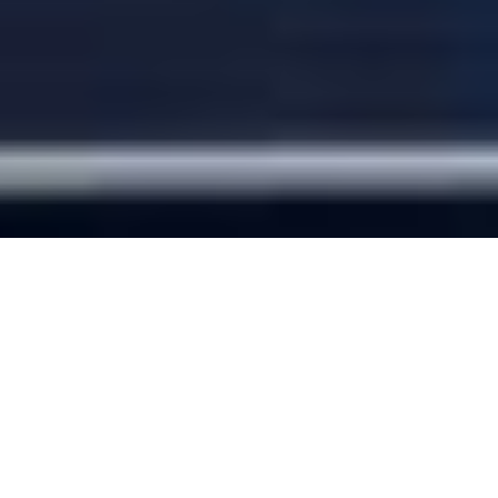
Учредитель: АО «Бизнес Ньюс Медиа»
Главный редактор: Казьмина Ирина Сергеевна
Электронная почта:
news@vedomosti.ru
Телефон:
+7 495 956-34-58
Сайт использует IP адреса, cookie и данные геолокации
Пользователей сайта, условия использования содержатся в
Политике по защите персональных данных