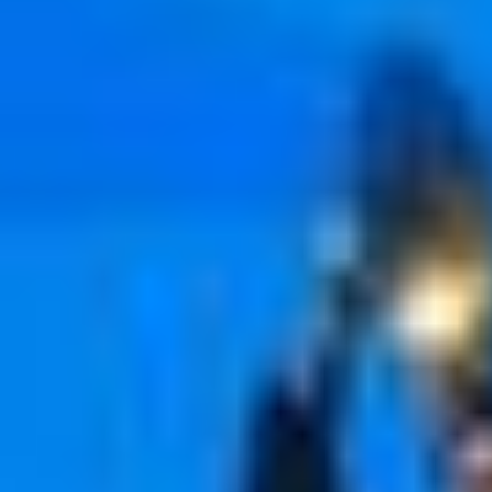
до 25 000 ₽
Бонус до 25 000 рублей от Марафона за регистрацию и
депозит
Получить бонус
Подробнее
327 дней 18 часов
Смотреть обзор бонуса Бонус БК PARI до 5000 рублей за
регистрацию и депозит
Фрибеты за депозит
Условия
до 5000 ₽