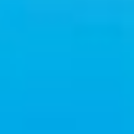
Екатерина Александрова
уроженка Челябинска взять второй титул в сезоне?
Сара Соррибес-Тормо
Личные встречи
Ставки на исход
US OPEN - 2023: УЧАСТНИКИ, ТРАНСЛЯЦИИ И
Ставки на тоталы
ПРОГНОЗЫ
Сравнение коэффициентов букмекеров
Прогноз и ставка
UPD: результат
Дата / Время:
26.08.2023, не ранее 20:00 по московскому
времени
Арена:
Нотика Энтертеймент Комплекс, Стэдиум корт
(Кливленд, штат Огайо, США)
Прямая трансляция:
телеканал Eurosport, его платформа
Eurosport Player и
БК
Winline
Турнирная сетка
Екатерина Александрова (28 лет, 22-я ракетка мира, 4-й
номер посева)