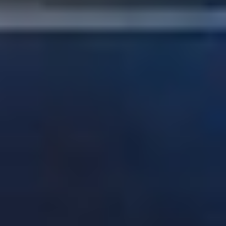
на vedomosti.ru
Новости, аналитика, прогнозы и другие материалы,
представленные на данном сайте, не являются офертой или
рекомендацией к покупке или продаже каких-либо активов.
На информационном ресурсе применяются рекомендательные
технологии (информационные технологии предоставления
информации на основе сбора, систематизации и анализа
сведений, относящихся к предпочтениям пользователей сети
«Интернет», находящихся на территории Российской
Федерации).
Все права защищены © АО Бизнес Ньюс Медиа, ИНН/КПП
7712108141/771501001, ОГРН 1027739124775, 127018, г.
Москва, вн.тер.г. муниципальный округ Марьина Роща, ул.
Полковая, д. 3, стр. 1 1999—
2026
Сетевое издание Ведомости (Vedomosti)
Решение Федеральной службы по надзору в сфере связи,
информационных технологий и массовых коммуникаций
(Роскомнадзор) от 27 ноября 2020 г. ЭЛ № ФС 77-79546