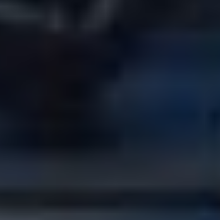
Наши проекты
Ведомости
Ведомости&
Город
Промышленность
Технологии
Экология
Бизнес-регата
Справочник компаний
Ведомости.СПб
Как потратить
Недвижимость
Конференции
Форум
Контакты
127018, г. Москва, ул. Полковая, д. 3, стр. 1
На карте:
+7 495 956-34-58, +7 495 956-07-16
info@vedomosti.ru
Любое использование материалов допускается только при
соблюдении
правил перепечатки
и при наличии гиперссылки