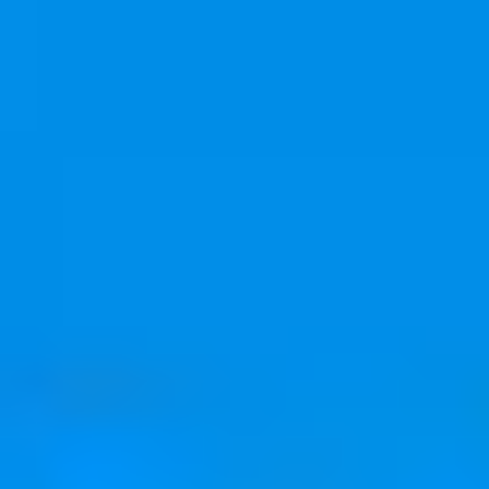
«Спорт-Экспресс»
Текстовая
-
КАК СТАВИТЬ ВО ВРЕМЯ ТРАНСЛЯЦИИ? ЛУЧШИЕ БУКМЕКЕРЫ С ЛАЙ
Составы команд
Потери
«Арсенал»: Сака, Томиясу, Жезус, Хаверц (все - травмы)
«Челси»: Джеймс, Келлимэн, Ансельмино, Лавиа, Мадуэке,
Фофана, Джексон, Гиу (все - травмы)
Ориентировочные стартовые составы на матч
«Арсенал» -
«Челси»
:
Позиция
«Арсенал»
«Челси»
Позици