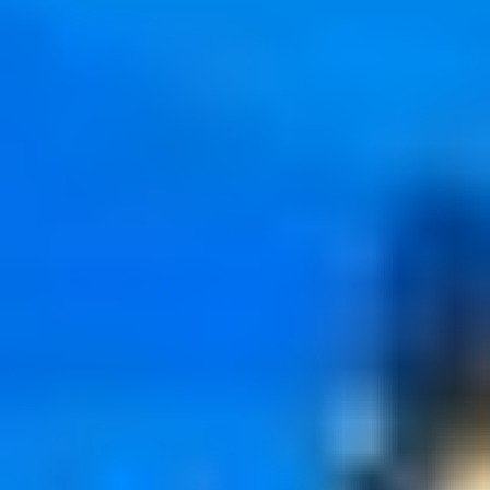
5
/5
Обзор
На сайт
5
/5
Обзор
На сайт
Смотреть полный список
Смотреть всё
Лучшие бонусы
Смотреть всё
Реклама 18+ / ООО «ПАРИ»
Бонус для новых игроков — до 25000 рублей.
Реклама 18+ / ООО «ПАРИ»
Erid: 2VtzqwBJZPn