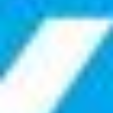
Проверьте знания об истории Лиги чемпионов и заберите
подарок
* Бонус зачисляется в виде фрибета на сумму до 1500 рублей.
Фрибет – бонусные средства, зачисляемые Участнику Акции
на бонусный счёт, по факту выполнения условий.
Информация об организаторе основанных на риске игр, пари,
о правилах их проведения, о призовом фонде таких игр, пари,
о количестве, сроках, месте и порядке получения призов или
выигрышей указана на сайте www.betcity.ru. Розыгрыш
происходит во время события.
Топы букмекеров
Смотреть всё
БК с минимальным депозитом
5
/5
Обзор
На сайт
5
/5
Обзор
На сайт