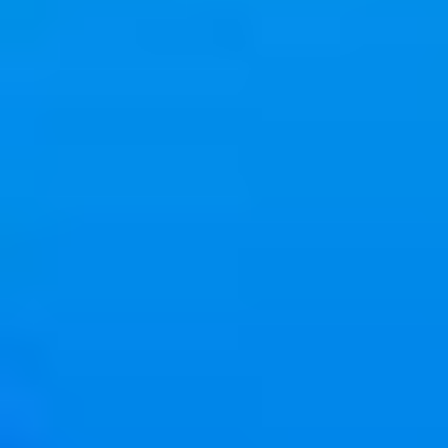
Смотреть полный список
Лучшие букмекерские конторы
5
/5
Обзор
На сайт
5
/5
Обзор
На сайт
5
/5
Обзор
На сайт
Смотреть полный список
Легальные букмекеры России
5
/5
Обзор
На сайт
5
/5
Обзор
На сайт
5
/5
Обзор
На сайт
Смотреть полный список
Топ букмекеров на Андроид
5
/5
Обзор
На сайт