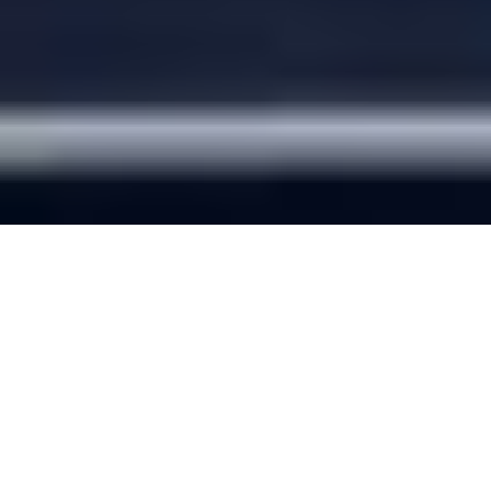
Учредитель: АО «Бизнес Ньюс Медиа»
Главный редактор: Казьмина Ирина Сергеевна
Электронная почта:
news@vedomosti.ru
Телефон:
+7 495 956-34-58
Сайт использует IP адреса, cookie и данные геолокации
Пользователей сайта, условия использования содержатся в
Политике по защите персональных данных