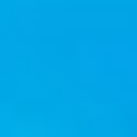
25.02.2025
«Челси»
4:0
«Саутгемптон»
«Астон
22.02.025
2:1
«Челси»
Вилла»
Последние пять матчей «Арсенала» и «Челси»
:
Дата
Команда 1
Счет
Команда 2
Тур
10.11.2024
«Челси»
1:1
«Арсенал»
23.04.2024
«Арсенал»
5:0
«Челси»
21.10.2023
«Челси»
2:2
«Арсенал»
02.05.2023
«Арсенал»
3:1
«Челси»