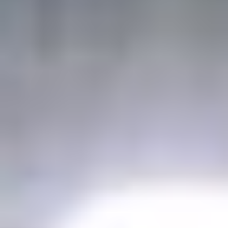
2026 году
Букмекеры
Лучшие букмекерские конторы для ставок на киберспорт в
2026 году
Букмекеры
Главная
Прогнозы
Арсенал - Челси, 16 марта: где смотреть матч
АПЛ, прогноз, составы
Арсенал - Челси, 16 марта:
где смотреть матч АПЛ,
прогноз, составы
Обновлено:
14 марта 2025, 14:45
Заруба внутри топ-4
Валентин Васильев