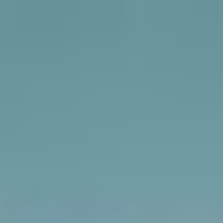
Партнерский проект
Партнерский проект
Получить бонус
Бонус для новых игроков – до 25000₽ за пополнение счёта с
промокодом VED25
Реклама / ООО «БК «ПАРИ» 18+
Erid: 2Vtzqvh9oV2
Ведомости
Ведомости&
Город