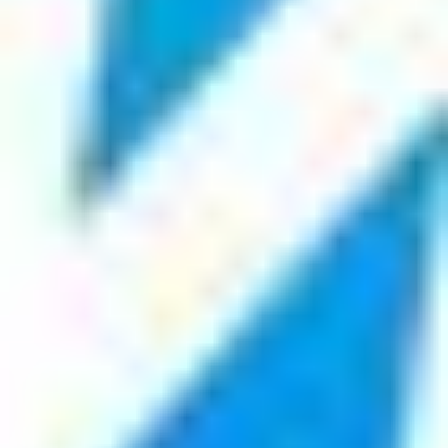
9. Борнмут
28
12
8
8
47-34
10. Фулхэм
28
11
9
8
41-38
11. Кристал Пэлас
28
10
9
9
36-33
12. Брентфорд
28
11
5
12
48-44
13. Тоттенхэм
28
10
4
14
55-41
14. Манчестер
Юнайтед
28
9
7
12
34-40
15. Эвертон
28
7
12
9
31-35
16. Вест Хэм
28
9
6
13
32-48
17. Вулверхэмптон
28
6
5
17
38-57
18. Ипсвич
28
3
8
17
26-58
19. Лестер
28
4
5
19
25-62
20. Саутгемптон
28
2
3
23
20-68
Прогноз на матч
Номинальные преследователи уже, кажется, отчаялись