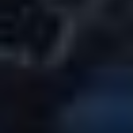
букмекеров матчем в году
Новости
«Зенит» — чемпион, «Спартак» — первый клуб Москвы,
лучшие бомбардиры — Кордоба и Тюкавин
Новости
Карту болельщика превратят в цифровую экосистему.
Главный приз за прогнозы – электромобиль
Новости
Матч «Ротор» — «СКА-Хабаровск» стал самым крупным по
обороту букмекеров во 2-м туре Лиги PARI
Новости
БЕТСИТИ организовал на «ВТБ Арене» мероприятие к
финалу ЧМ-2026
Новости
Подписка
Реклама
Справочник компаний
Об издании
Редакция
Менеджмент
Архив
Справочный центр
Наши проекты