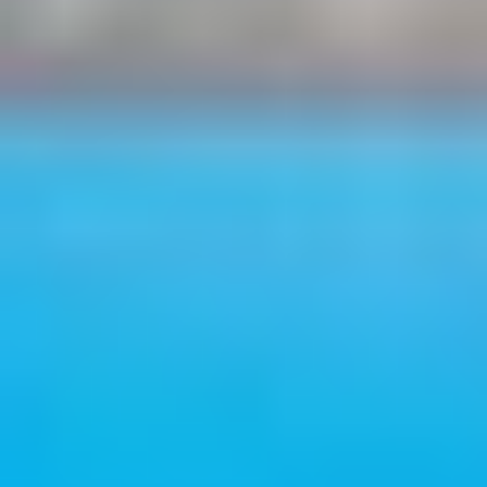
Команда 1
Время начала
Коман
Коэффициенты букмекеров
Вопросы и ответы
16.03.2025, Вс
«Челси» (Лонд
«Арсенал»
(Лондон)
16:30 МСК
П1 - 1.81
Х - 3.75
П2 - 
Турнир:
английская Премьер-лига, 29-й тур
Стадион:
«Эмирейтс» (Лондон, Англия)
Главный судья:
Крис Кавана (Ланкашир, Англия)
Форма команд