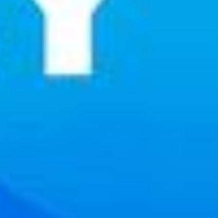
а 2
Турнир
ут»
АПЛ
тон
Лига
ла»
конференций
тон
АПЛ
ла
»
Лига
ль»
конференций
рд»
АПЛ