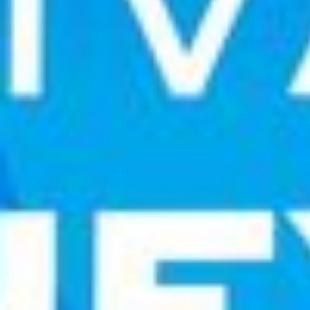
Турнир:
чемпионат Англии по футболу, 35 тур
Стадион:
«Вилла Парк» (Бирмингем, Англия, Великобритания
Судьи:
главный арбитр - Крейг Поусон, ассистенты - Ник Грин
Форма команд
История матчей:
Действие
Победы
Ничьи
Поражен
«Астон
61
37
67
Вилла»
«Челси»
67
37
61
Последние пять игр
«Астон Виллы»: