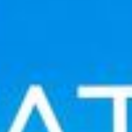
емская «Астон Вилла» борется за попадание в Лигу чемпионов о
Команда 2
«Челси» (Лондон)
П2 - 2.85