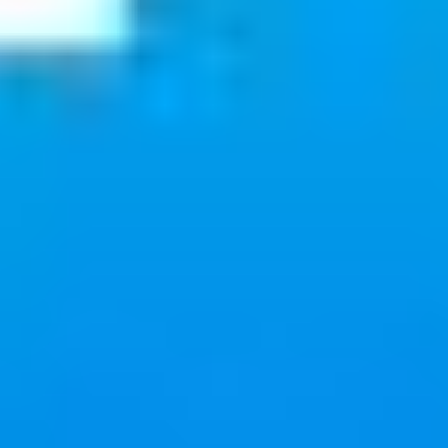
5
/5
Обзор
На сайт
5
/5
Обзор
На сайт
Смотреть полный список
Топ букмекерских контор на iOS
5
/5
Обзор
На сайт
5
/5
Обзор
На сайт
5
/5
Обзор
На сайт
Смотреть полный список
Лучшие букмекерские конторы
5
/5
Обзор
На сайт
5
/5
Обзор
На сайт
5
/5
Обзор
На сайт
Смотреть полный список
Легальные букмекеры России