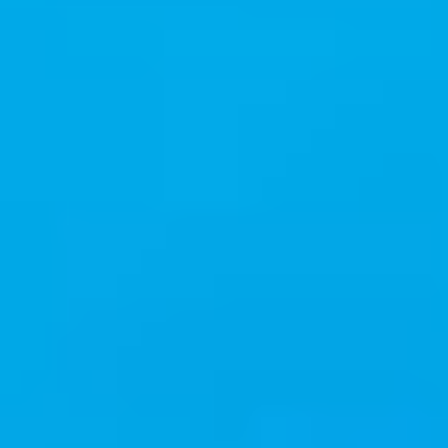
22.09.2024
«Вильярреал»
1:5
«Барс
Последние пять игр
«Севильи»:
Дата
Команда 1
Счет
К
06.10.2024
«Севилья»
1:0
29.09.2024
«Атлетик»
1:1
«
24.09.2024
«Севилья»
2:1
«Вал