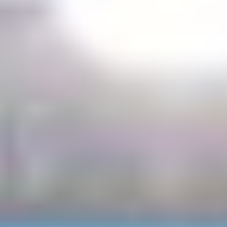
Полное содержание
Лидер чемпионата Испании «Барселона» сыграет в 10-м туре
с «Севильей». Сумеют ли каталонцы увеличить отрыв от
Форма команд
«Реала»? Изучаем прогнозы букмекеров.
Место в турнирной таблице
Прогноз на матч
Бонусы на матч
Трансляции
Команда 1
Время начала
Составы команд