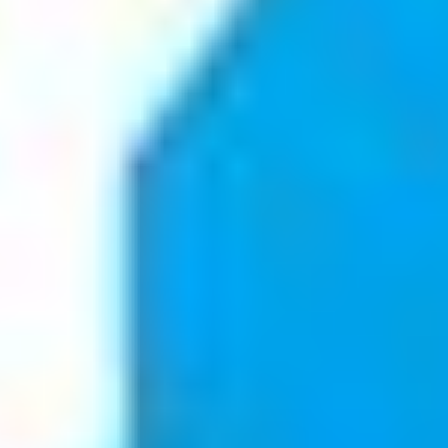
Букмекеры с лайв-ставками
5
/5
Обзор
На сайт
5
/5
Обзор
На сайт
5
/5
Обзор
На сайт
Смотреть полный список
БК с мобильной версией
5
/5
Обзор
На сайт
5
/5
Обзор
На сайт
5
/5
Обзор
На сайт
Смотреть полный список
Киберспортивные букмекеры
5
/5
Обзор
На сайт