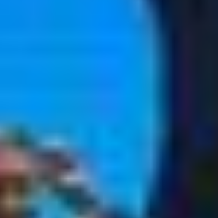
Смотреть обзор бонуса Бонус БК PARI до 5000 рублей за
регистрацию и депозит
Фрибеты за депозит
Условия
до 5000 ₽
Бонус БК PARI до 5000 рублей за регистрацию и депозит
Получить бонус
Подробнее
147 дней 23 часов
Смотреть обзор бонуса Бонус Мелбет до 20 000 рублей на
день рождения
Акции
Условия