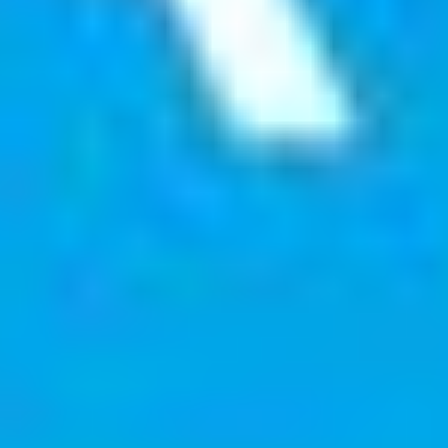
могут надеяться на положительный результат.
Где бесплатно смотреть матч «Барселона» - «Севилья»?
Бесплатно следить за матчем онлайн можно на сайтах
легальных букмекерских контор - например,
Winline
.
Erid: 2VtzqukHk1d
Призовой квиз от БЕТСИТИ
Проверьте знания об истории Лиги чемпионов и заберите
подарок
* Бонус зачисляется в виде фрибета на сумму до 1500 рублей.
Фрибет – бонусные средства, зачисляемые Участнику Акции
на бонусный счёт, по факту выполнения условий.
Информация об организаторе основанных на риске игр, пари,
о правилах их проведения, о призовом фонде таких игр, пари,
о количестве, сроках, месте и порядке получения призов или
выигрышей указана на сайте www.betcity.ru. Розыгрыш
происходит во время события.