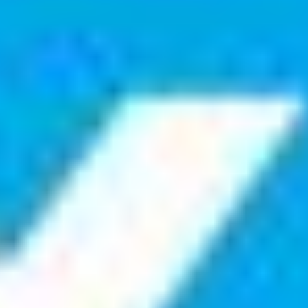
Топы букмекеров
Смотреть всё
БК с минимальным депозитом
5
/5
Обзор
На сайт
5
/5
Обзор
На сайт
5
/5
Обзор
На сайт
Смотреть полный список
Букмекеры с бонусами
5
/5
Обзор
На сайт
5
/5
Обзор
На сайт
5
/5
Обзор
На сайт
Смотреть полный список