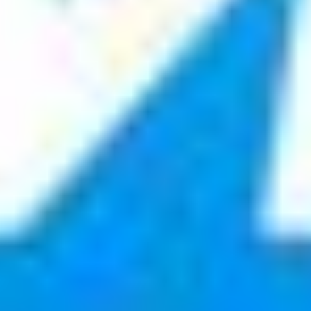
Прогноз на матч
«Барселона» потрясающе стартовала в чемпионате Испании
под руководством нового немецкого тренера. У команды
Флика уже восемь побед в девяти турах, а единственной
осечкой стало поражение на выезде от «Осасуны» (2:4). В
среднем за матч в играх каталонцев забивается четыре мяча.
«Севилья», напротив, тяжело стартовала под руководством
возглавившего команду Гарсии Пимьенты. Но после
четырехматчевой безвыигрышной серии игра и результаты
стали улучшаться. В последних пяти турах – три победы. В
ворота «Севильи» забить стало не так просто, она пропускает
в среднем за матч фактически один гол.
Учитывая состояние соперников, ждем, что обе команды хотя
бы по разу забьют. Даже несмотря на то, что «Барселона»
потеряла Ямаля.