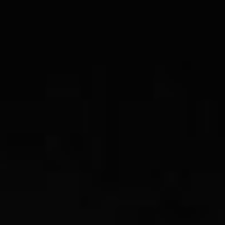
ат мира». Каманцев - о новых принципах судейства
е за Кубок UTLC CUP-2026
ду
26 году
 году