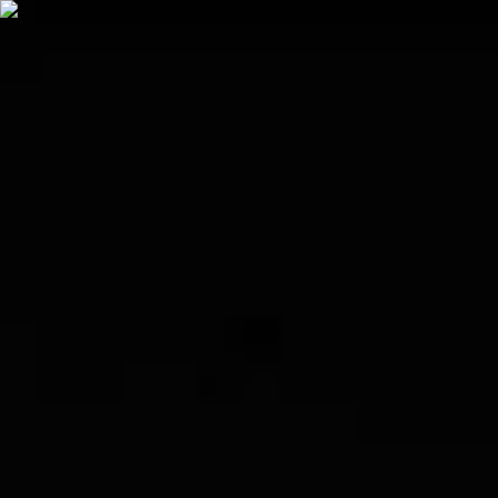
Партнерский проект
Партнерский проект
Получить бонус
Бонус для новых игроков – до 25000₽ за пополнение счёта с 
Реклама / ООО «БК «ПАРИ» 18+
Erid: 2Vtzqvh9oV2
Ведомости
Ведомости&
Город
Промышленность