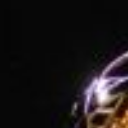
Главная
Прогнозы
Беларусь - Андорра, 18 ноября: прогноз на ма
Беларусь - Андорра, 18 ноябр
Обновлено:
19 ноября 2023, 18:56
Два последних соперника белорусам точно по зубам
Валентин Васильев