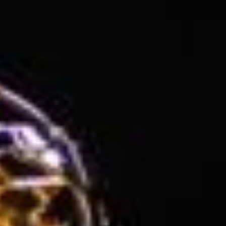
-2024, трансляция, составы