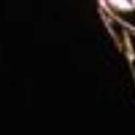
Полное содержание
Сборная Беларуси досрочно лишилась шансов попасть летом 20
уже дело престижа. Ну и про очки в зачет рейтинга ФИФА забы
Форма команд
Место в таблице
Прогноз на матч
Бонусы на матч
Команда 1
Время начала
Трансляции
Составы команд
Коэффициенты букмекеров
Беларусь
18.11.2023, Сб
Вопросы и ответы
UPD: результат
Место в рейтинге ФИФА: 100
20:00 МСК
П1 - 1.62
Х - 3.60