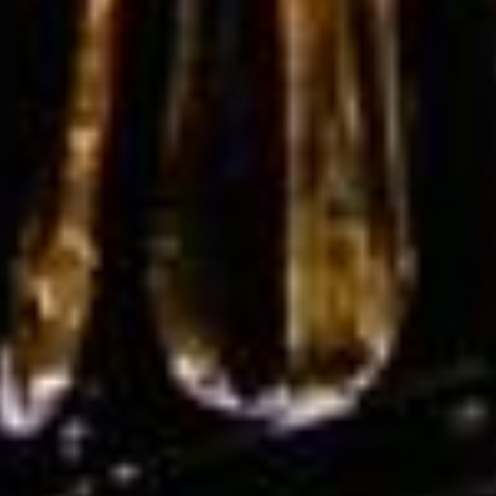
 2
Турнир
Квалификация
ра
Евро-2024
Квалификация
во
Евро-2024
Квалификация
ра
Евро-2024
Квалификация
усь
Евро-2024
Квалификация
ра
Евро-2024