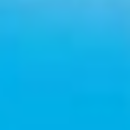
5
/5
Рейтинг
1500 ₽
Бонус
Обзор
Сайт
Полное содержание
ЧМ-2026: Бельгия – Сенегал
ЧМ-2026: Бельгия – Сенегал
Прогноз на точный счет
Плей-офф чемпионата мира по футболу 2026 года – в разгаре!
Европейские топы вылетают один за другим. В среду, 1 июля,
в 1/16 финала сойдутся сборные Бельгии и Сенегала.
Предугадать исход встречи практически невозможно, а
возможный характер матча – попробуем. Статистика и
расклады надежных букмекеров нам в помощь.
Турнирная таблица