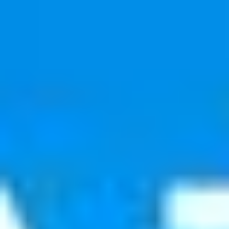
место против 15-го), и не проигрывают почти полтора года.
Вылет других европейских топов - таких, как Германия и
Нидерланды - должен их дополнительно мобилизовать.
Осторожно предположим, что европейцы как минимум не
уступят в основное время.
БЕТСИТИ
дает на этот исход
коэффициент 1.31.
Для удобства пользователей мы собрали лучшие бонусы БК
для чемпионата мира 2026 года на
одной странице
.
Сбалансированный.
Сенегальцы забивали во всех трех
матчах турнира, причем норвежцам - два мяча, а иракцам -
целых пять. Бельгийская атака, судя по разгрому Новой
Зеландии, тоже постепенно разыгралась. Вовремя для них
отличились Де Брейне и Лукаку, на которых многое завязано в
игре команды. «Обе забьют» выглядит вполне взвешенным
вариантом в этой паре. В
БЕТСИТИ
этот вариант котируется
за 1.87.
Рискованный.
Сборная Сенегала в последнее время
регулярно выдает голевые представления. В пяти из шести ее
матчах забивалось от четырех до пяти мячей. Бельгийцы, если