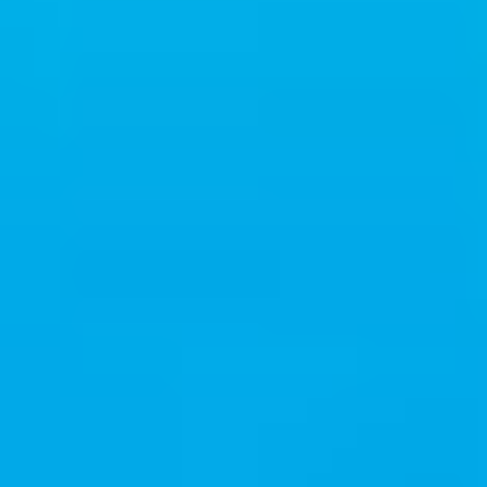
После матчей 29 июня сетка плей-офф ЧМ-2026 выглядит так: