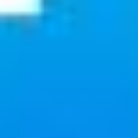
Лучшие букмекерские конторы
5
/5
Обзор
На сайт
5
/5
Обзор
На сайт
5
/5
Обзор
На сайт
Смотреть полный список
Легальные букмекеры России
5
/5
Обзор
На сайт
5
/5
Обзор
На сайт
5
/5
Обзор
На сайт
Смотреть полный список
Топ букмекеров на Андроид
5
/5
Обзор
На сайт