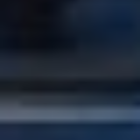
Ведомости&
Город
Промышленность
Технологии
Экология
Бизнес-регата
Справочник компаний
Ведомости.СПб
Как потратить
Недвижимость
Конференции
Форум
Контакты
127018, г. Москва, ул. Полковая, д. 3, стр. 1
На карте:
+7 495 956-34-58, +7 495 956-07-16
info@vedomosti.ru
Любое использование материалов допускается только при
соблюдении
правил перепечатки
и при наличии гиперссылки
на vedomosti.ru