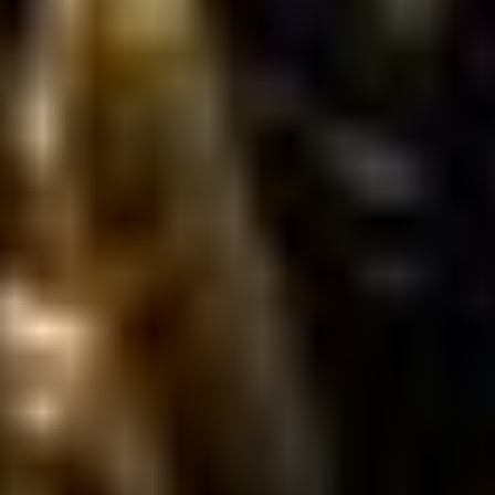
С каким счетом закончится матч «Бенфика» - «Карабах»?
Наиболее вероятным исходом матча аналитики считают
победу португальцев со счетом 2:0. В БК RARI она котируется
за 6.50.
Будет ли матч «Бенфика» - «Карабах» результативным?
Коэффициент 1.53 на тотал больше 2.5 говорит о высокой
вероятности результативной игры в португальской столице.
«Карабах» выйдет из группы?
«Карабах» и
«Кайрат» считаются главными аутсайдерами
Общего этапа ЛЧ. На попадание азербайджанцев в первую
восьмерку таблицы ставки принимаются с коэффициентом
180.00. Если агдамцы финишируют с девятого по 24 место,