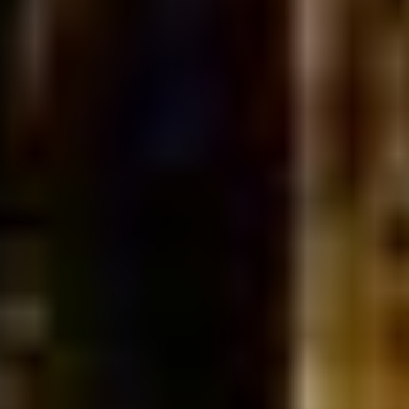
Бонус для новых игроков — до 25000 рублей.
Реклама 18+ / ООО «ПАРИ»
Erid: 2VtzqwBJZPn
Смотреть обзор бонуса Промокод PARI на сумму до 25 000
рублей за регистрацию и депозит
Промокоды
Условия
до 25 000 ₽
Промокод PARI на сумму до 25 000 рублей за регистрацию и
депозит
Получить бонус
Подробнее
VED25
Промокоды
145 дней 5 часов
Смотреть обзор бонуса Бонус до 25 000 рублей от Марафона