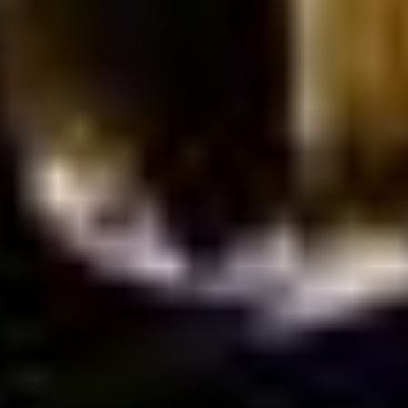
за регистрацию и депозит
Фрибеты за депозит
Условия
до 25 000 ₽
Бонус до 25 000 рублей от Марафона за регистрацию и
депозит
Получить бонус
Подробнее
326 дней 5 часов
Смотреть обзор бонуса Бонус БК PARI до 5000 рублей за
регистрацию и депозит
Фрибеты за депозит
Условия