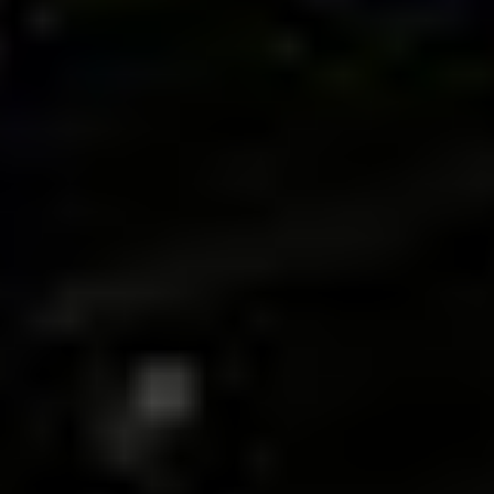
до 5000 ₽
Бонус БК PARI до 5000 рублей за регистрацию и депозит
Получить бонус
Подробнее
145 дней 5 часов
Смотреть обзор бонуса Бонус Мелбет до 20 000 рублей на
день рождения
Акции
Условия
до 20 000 ₽
Бонус Мелбет до 20 000 рублей на день рождения
Получить бонус
Подробнее