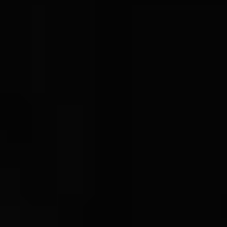
Продолжит ли
«Карабах» удивлять на этом уровне или
Прогноз на матч
исчерпал лимит чудес в квалификации?
Бонусы на матч
Трансляции
Составы команд
Коэффициенты букмекеров
Время
Вопросы и ответы
Команда 1
Команда 2
начала
16.09.2025,
«Бенфика»
«Карабах»
Вт
(Лиссабон,
(Агдам,
Португалия)
Азербайджан)
22:00 МСК
П1 - 1.22
Х - 6.40
П2 - 13.00
Турнир:
Лига чемпионов, Общий этап
, 1-й тур
Стадион:
«
Да Луш
»
(Лиссабон, Португалия)
Главный судья:
еще не определен