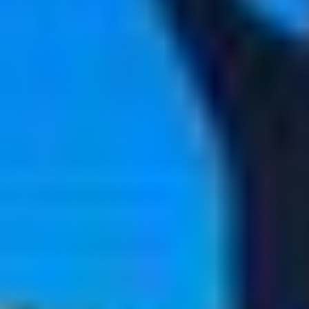
до 25 000 ₽
Бонус до 25 000 рублей от Марафона за регистрацию и
депозит
Получить бонус
Подробнее
328 дней 16 часов
Смотреть обзор бонуса Бонус БК PARI до 5000 рублей за
регистрацию и депозит
Фрибеты за депозит
Условия
до 5000 ₽