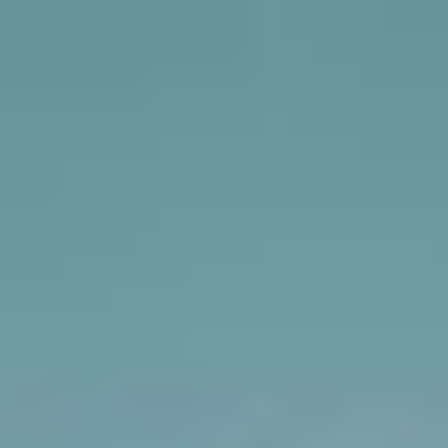
Партнерский проект
Партнерский проект
Получить бонус
Бонус для новых игроков – до 25000₽ за пополнение счёта с
промокодом VED25
Реклама / ООО «БК «ПАРИ» 18+
Erid: 2Vtzqvh9oV2
Ведомости
Ведомости&
Город