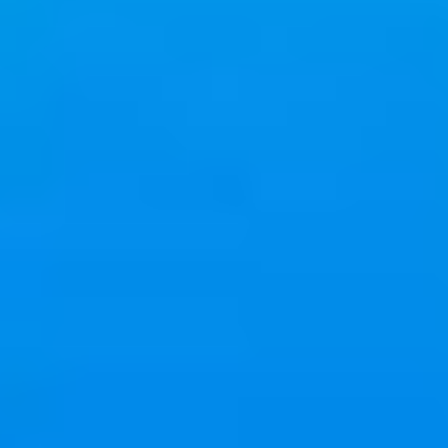
5
/5
Обзор
На сайт
Смотреть полный список
Лучшие букмекерские конторы
5
/5
Обзор
На сайт
5
/5
Обзор
На сайт
5
/5
Обзор
На сайт
Смотреть полный список
Легальные букмекеры России
5
/5
Обзор
На сайт
5
/5
Обзор
На сайт
5
/5
Обзор
На сайт
Смотреть полный список
Топ букмекеров на Андроид