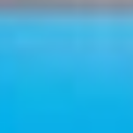
Коэффициенты букмекеров
Вопросы и ответы
Команда 1
Время начала
Коман
22.02.2025, Сб
«Уни
«Боруссия»
(Берл
(Дортмунд)
20:30 МСК
П1 - 1.55
Х - 4.50
П2 - 
Турнир:
чемпионат Германии по футболу, 23-й тур
Стадион
:
«Дортмунд»
(Дортмунд, Германия)
Главный арбитр
: еще не назначен
ПОЛУЧИТЬ ДО 25 000 РУБЛЕЙ ОТ PARI