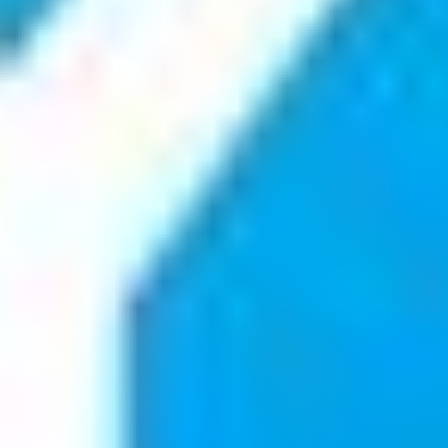
5
/5
Обзор
На сайт
Смотреть полный список
Букмекеры с бонусами
5
/5
Обзор
На сайт
5
/5
Обзор
На сайт
5
/5
Обзор
На сайт
Смотреть полный список
Букмекеры с лайв-ставками
5
/5
Обзор
На сайт
5
/5
Обзор
На сайт
5
/5
Обзор
На сайт
Смотреть полный список
БК с мобильной версией