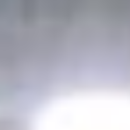
2026 году
Букмекеры
Лучшие букмекерские конторы для ставок на киберспорт в
2026 году
Букмекеры
Главная
Прогнозы
Боруссия Д — Унион, 22 февраля: где
смотреть матч Бундеслиги, прогноз, составы
Боруссия Д — Унион, 22
февраля: где смотреть матч
Бундеслиги, прогноз, составы
Обновлено:
22 февраля 2025, 13:13
Соперники никогда не расходились миром
Руслан Ипполитов