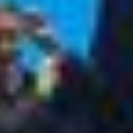
Бонус БК PARI до 5000 рублей за регистрацию и депозит
Получить бонус
Подробнее
147 дней 16 часов
Смотреть обзор бонуса Бонус Мелбет до 20 000 рублей на
день рождения
Акции
Условия
до 20 000 ₽
Бонус Мелбет до 20 000 рублей на день рождения
Получить бонус
Подробнее
481 дней 16 часов
Смотреть обзор бонуса Промокод PARI на 9999 рублей за
регистрацию и первое пополнение счета
Промокоды
Условия