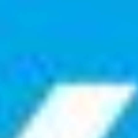
Проверьте знания об истории Лиги чемпионов и заберите
подарок
* Бонус зачисляется в виде фрибета на сумму до 1500 рублей.
Фрибет – бонусные средства, зачисляемые Участнику Акции
на бонусный счёт, по факту выполнения условий.
Информация об организаторе основанных на риске игр, пари,
о правилах их проведения, о призовом фонде таких игр, пари,
о количестве, сроках, месте и порядке получения призов или
выигрышей указана на сайте www.betcity.ru. Розыгрыш
происходит во время события.
Топы букмекеров
Смотреть всё
БК с минимальным депозитом
5
/5
Обзор
На сайт
5
/5
Обзор
На сайт