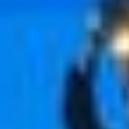
Erid: 2VtzqwBJZPn
Смотреть обзор бонуса Промокод PARI на сумму до 25 000
рублей за регистрацию и депозит
Промокоды
Условия
до 25 000 ₽
Промокод PARI на сумму до 25 000 рублей за регистрацию и
депозит
Получить бонус
Подробнее
VED25
Промокоды
147 дней 16 часов
Смотреть обзор бонуса Бонус до 25 000 рублей от Марафона
за регистрацию и депозит
Фрибеты за депозит
Условия