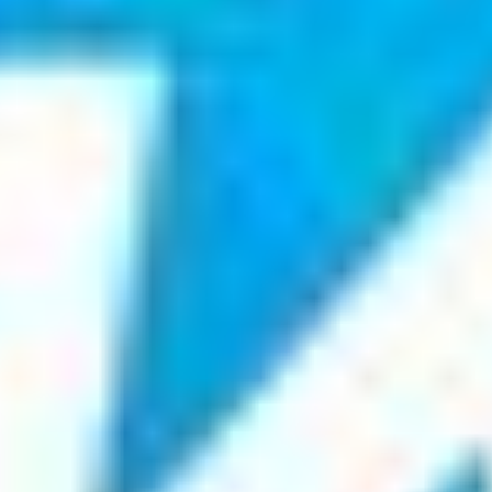
2. Байер
22
13
8
1
49-27
4
3. Айнтрахт
22
12
6
4
49-29
4
4. Лейпциг
22
10
7
5
36-29
3
5. Фрайбург
22
11
3
8
29-36
3
6. Майнц
22
10
5
7
35-24
3
7. Штутгарт
22
10
5
7
40-33
3
8. Боруссия М
22
10
4
8
35-32
3
9. Вольфсбург
22
9
6
7
45-36
3
10. Вердер
22
8
6
8
35-42
3
11. Боруссия Д
22
8
5
9
37-38
2
12. Аугсбург
22
7
7
8
24-35
2
13. Унион
22
6
6
10
21-29
2
14. Санкт-Паули
22
6
3
13
18-25
2
15. Хоффенхайм
22
5
6
11
29-45
2
16. Хайденхайм
22
4
2
16
25-45
1
17. Бохум
22
3
5
14
21-46
1
18. Хольштайн
22
3
4
15
34-57
1