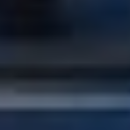
Наши проекты
Ведомости
Ведомости&
Город
Промышленность
Технологии
Экология
Бизнес-регата
Справочник компаний
Ведомости.СПб
Как потратить
Недвижимость
Конференции
Форум
Контакты
127018, г. Москва, ул. Полковая, д. 3, стр. 1
На карте:
+7 495 956-34-58, +7 495 956-07-16
info@vedomosti.ru
Любое использование материалов допускается только при
соблюдении
правил перепечатки
и при наличии гиперссылки