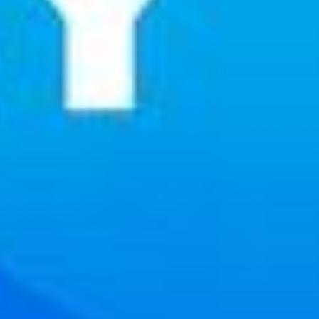
П2 - 15.00
Разница
жения
голов
17-1