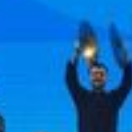
1-17
Турнир
еский матч
еский матч
еский матч
еский матч