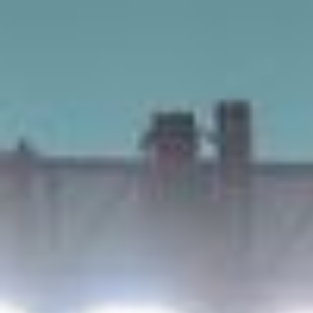
Партнерский проект
Партнерский проект
Получить бонус
Бонус для новых игроков – до 25000₽ за пополнение счёта с 
Реклама / ООО «БК «ПАРИ» 18+
Erid: 2Vtzqvh9oV2
Ведомости
Ведомости&
Город
Промышленность