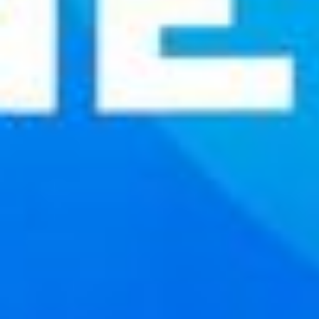
Дата
Команда 1
Счет
Коман
16.04.2024
ЦСКА
2:0
«Балт
13.04.2024
«Локомотив»
3:3
Ц
07.04.2024
ЦСКА
4:1
«Фа
03.04.2024
«Балтика»
0:1
Ц
30.03.2024
«Сочи»
2:2
Ц
Последние пять игр
«Ахмата»: