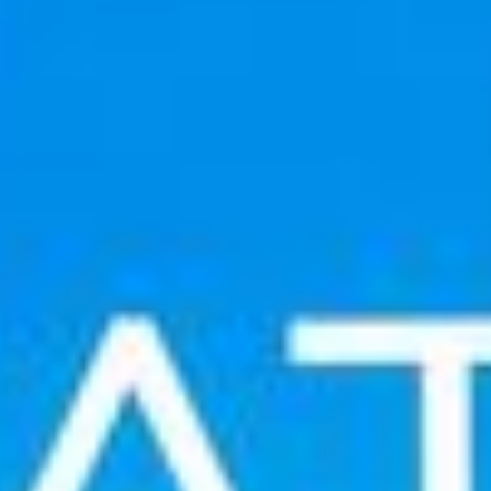
ата России по футболу. В самом позднем из них ЦСКА примет “Ах
Команда 2
«Ахмат» (Грозный)
П2 - 6.80