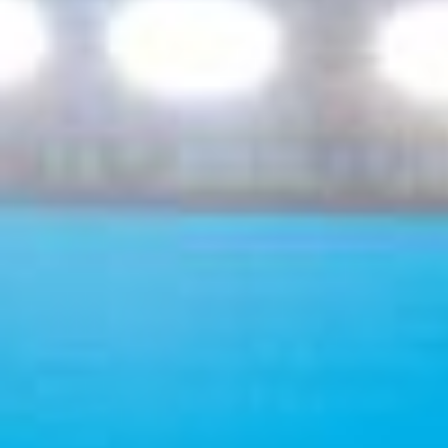
Технологии
Экология
6 августа 2026
08:28 /
Новости
Фестиваль северной культуры «Имандра» пройдет 22–23 авгус
19:09 /
Новости
Букмекер БЕТ-М обновил приветственную акцию
ТОП лучших легальных букмекерских контор России в 2026 го
Букмекеры
Лучшие букмекерские конторы для ставок на спорт в 2026 году
Букмекеры
Лучшие приложения БК для ставок на спорт
Букмекеры
Лучшие букмекерские конторы с минимальным депозитом в 20
Букмекеры
Лучшие букмекерские конторы для ставок на киберспорт в 2026
Букмекеры