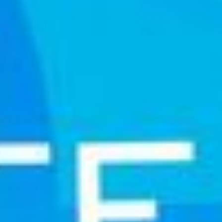
мат”. С победителем всё ясно или не совсем?