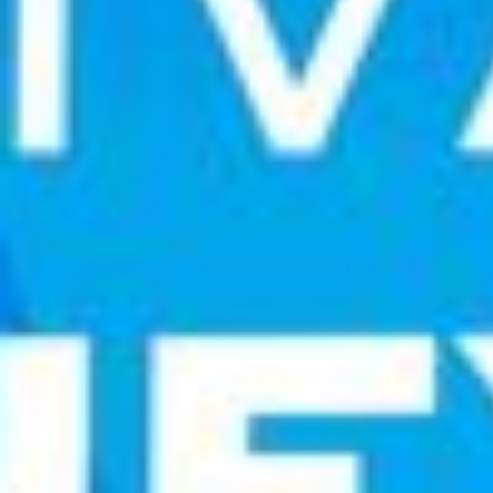
Турнир:
чемпионат
России по футболу, 25-й тур
Стадион:
«ВЭБ Арена» (Москва, Россия)
Судьи:
еще не назначены
Форма команд
История матчей:
Действие
Победы
Ничьи
Поражен
ЦСКА
26
3
5
«
Ахмат
»
5
3
26
Последние пять игр ЦСКА
: