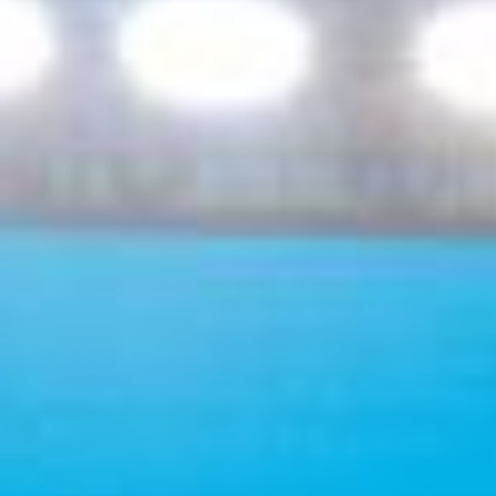
Технологии
Экология
7 августа 2026
08:28 /
Новости
Фестиваль северной культуры «Имандра» пройдет 22–23 авгус
19:09 /
Новости
Букмекер БЕТ-М обновил приветственную акцию
ТОП лучших легальных букмекерских контор России в 2026 го
Букмекеры
Лучшие букмекерские конторы для ставок на спорт в 2026 году
Букмекеры
Лучшие приложения БК для ставок на спорт
Букмекеры
Лучшие букмекерские конторы с минимальным депозитом в 20
Букмекеры
Лучшие букмекерские конторы для ставок на киберспорт в 2026
Букмекеры