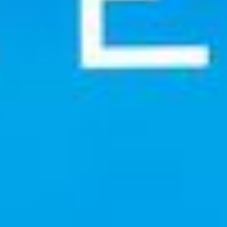
ексика. Лишь в первом туре против сенегальцев команда Дидье
 в три мяча.
бя. С серьезными проблемами вице-чемпионы планеты
в. С точки зрения андердога, тактика мелкого и не очень фола
 его, что характерно, как раз Мбаппе).