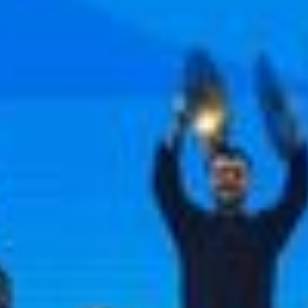
ушевляющей ничьей против Бразилии (1:1), после чего обыграла
2
Турнир
о
ЧМ-2026
о
ЧМ-2026
и
ЧМ-2026
о
ЧМ-2026
о
ЧМ-2026