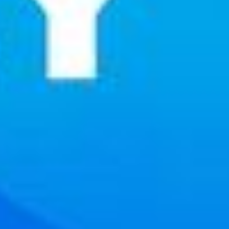
урнир
-2026
-2026
-2026
-2026
-2026
жается. С учетом технической победы в финале Кубка африканск