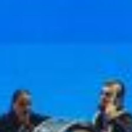
В Северной Америке команда Мохамеда Уаби стартовала с воод
Нидерланды (по пенальти) и Канаду (3:0).
Последние пять матчей сборной Марокко:
Дата
Команда 1
Счет
Команда 
04.07.2026
Канада
0:3
Марокк
30.06.2026
Нидерланды
1:1, пен. 2:3
Марокк
25.06.2026
Марокко
4:2
Гаит
20.06.2026
Шотландия
0:1
Марокк
14.06.2026
Бразилия
1:1
Марокк