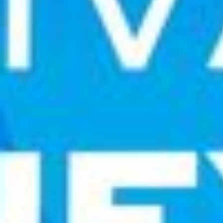
Контора
П1
Х
П2
ТБ 2.5
ТМ 2.5
БЕТСИТИ
1.60
3.90
6.20
2.00
1.82
Winline
1.60
3.95
5.80
1.97
1.83
PARI
1.60
3.85
6.40
2.00
1.80
Франция
Только три команды добились на групповом этапе ЧМ-2026 мак
Дешама столкнулась с трудностями, но в конечном итоге и их 
В 1/16 финала сборная Франции не испытала серьезных сложно
столкнулись на следующем этапе. Парагвайцы не стеснялись в с
себя практически оправдала: фаворит выиграл с огромным трудом
Последние пять матчей сборной Франции: