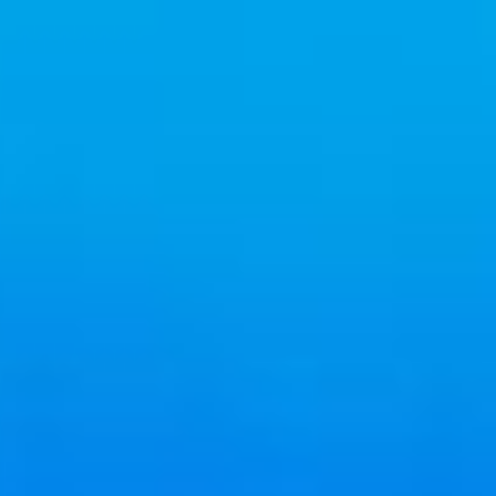
их наций над Сенегалом она составляет уже 34 матча.