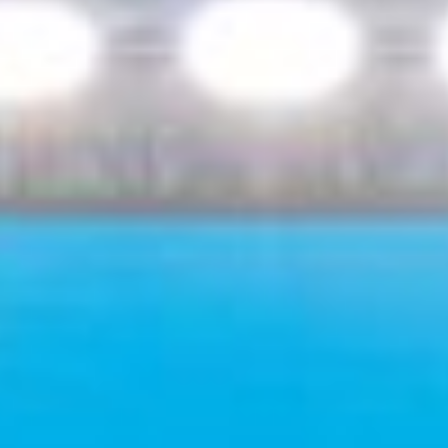
та в Мончегорске
ду
26 году
 году