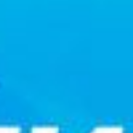
тч Серии А, прогноз, составы
где смотреть матч Серии А, пр
 «красно-синими» ?