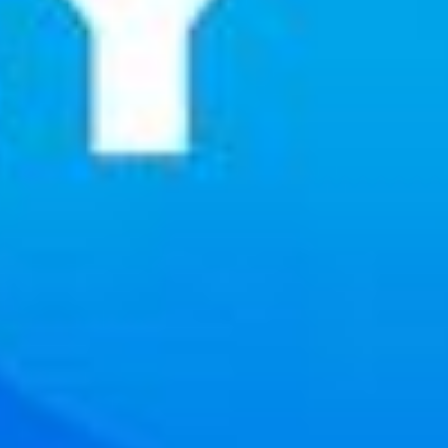
162-247
а 2
Турнир
»
Серия А
»
Серия А
»
Серия А
Серия А
»
Серия А