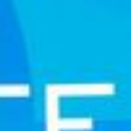
 упустил сразу несколько возможностей вытеснить с первой
моне Индзаге не стоит ждать легкой прогулки, ведь в первом