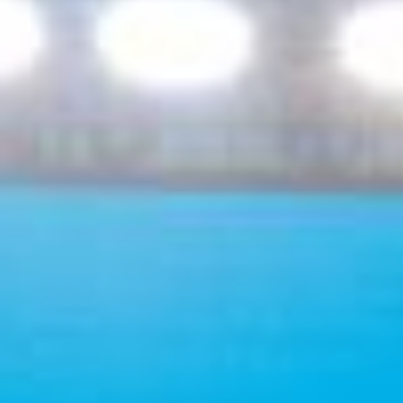
Технологии
Экология
6 августа 2026
08:28 /
Новости
Фестиваль северной культуры «Имандра» пройдет 22–23 авгус
19:09 /
Новости
Букмекер БЕТ-М обновил приветственную акцию
ТОП лучших легальных букмекерских контор России в 2026 го
Букмекеры
Лучшие букмекерские конторы для ставок на спорт в 2026 году
Букмекеры
Лучшие приложения БК для ставок на спорт
Букмекеры
Лучшие букмекерские конторы с минимальным депозитом в 20
Букмекеры
Лучшие букмекерские конторы для ставок на киберспорт в 2026
Букмекеры