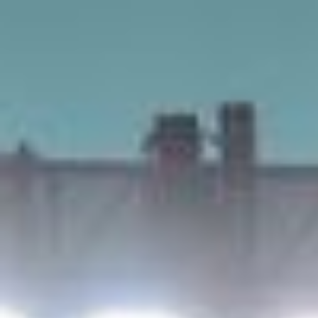
Партнерский проект
Партнерский проект
Получить бонус
Бонус для новых игроков – до 25000₽ за пополнение счёта с 
Реклама / ООО «БК «ПАРИ» 18+
Erid: 2Vtzqvh9oV2
Ведомости
Ведомости&
Город
Промышленность