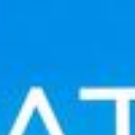
утболу «Интер» - «Дженоа». Миланский клуб за последнее время
т права терять очки во встречах с середняками. Но команде Си