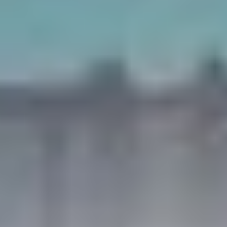
Промышленность
Технологии
Экология
7 августа 2026
08:28 /
Новости
Фестиваль северной культуры «Имандра» пройдет 22–23
августа в Мончегорске
19:09 /
Новости
Букмекер БЕТ-М обновил приветственную акцию
ТОП лучших легальных букмекерских контор России в 2026
году
Букмекеры
Лучшие букмекерские конторы для ставок на спорт в 2026
году
Букмекеры
Лучшие приложения БК для ставок на спорт
Букмекеры
Лучшие букмекерские конторы с минимальным депозитом в