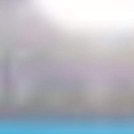
Валентин Васильев
Полное содержание
“Интер” и “Реал Сосьедад” досрочно квалифицировались в
1/8 финала Лиги чемпионов. В очной дуэли они выяснят, кто
Форма команд
с какого места пойдет в плей-офф. А Арсена Захаряна следом
Место в турнирной таблице
ожидает знакомство еще с одной легендарной ареной.
Прогноз на матч
Бонусы на матч
Трансляции