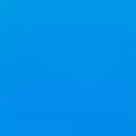
5
/5
Обзор
На сайт
5
/5
Обзор
На сайт
5
/5
Обзор
На сайт
Смотреть полный список
Легальные букмекеры России
5
/5
Обзор
На сайт
5
/5
Обзор
На сайт
5
/5
Обзор
На сайт
Смотреть полный список
Топ букмекеров на Андроид
5
/5
Обзор
На сайт
5
/5
Обзор
На сайт