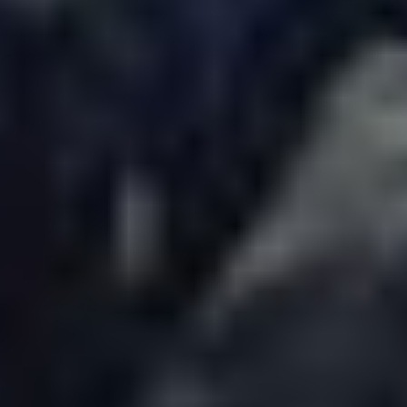
9999 ₽
Промокод PARI на 9999 рублей за регистрацию и первое
пополнение счета
Получить бонус
Подробнее
LUXURY
Промокоды
146 дней 16 часов
Смотреть всё
loading
Фестиваль северной культуры «Имандра» пройдет 22–23
августа в Мончегорске
Новости
Букмекер БЕТ-М обновил приветственную акцию
Новости
На UTLC CUP-2026 сыграют команды из России, Бразилии,
Сербии, Беларуси и Казахстана
Новости
ЧМ-2026 в «Марафоне»: самый крупный выигрыш, рекордные
коэффициенты и другие интересные факты
Новости
Финал ЧМ-2026 стал самым крупным по обороту и прибыли
букмекеров матчем в году
Новости
«Зенит» — чемпион, «Спартак» — первый клуб Москвы,