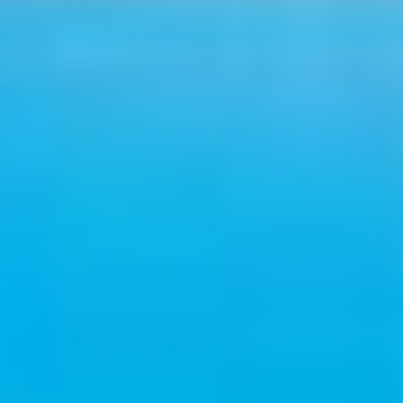
Составы команд
Команда 1
Время начала
Коэффициенты букмекеров
Вопросы и ответы
UPD: результат
12.12.2023, Вт
«Интернационале»
«Реа
(Милан, Италия)
Себа
23:00 МСК
П1 - 1.60
Х - 4.20
Турнир:
Лига чемпионов УЕФА, группа D, шестой тур
Стадион:
«Джузеппе Меацца»
(Милан, Италия)
Судьи:
еще не определены
Форма команд