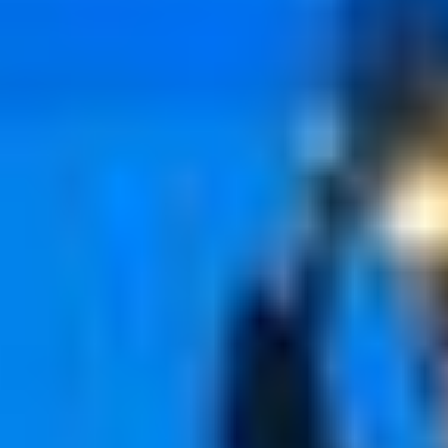
до 25 000 ₽
Промокод PARI на сумму до 25 000 рублей за регистрацию и
депозит
Получить бонус
Подробнее
VED25
Промокоды
146 дней 16 часов
Смотреть обзор бонуса Бонус до 25 000 рублей от Марафона
за регистрацию и депозит
Фрибеты за депозит
Условия