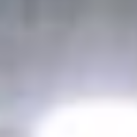
2026 году
Букмекеры
Лучшие букмекерские конторы для ставок на киберспорт в
2026 году
Букмекеры
Главная
Прогнозы
Милан — Ювентус, 22 октября: прогноз на
матч Серии A, трансляция, составы
Милан — Ювентус, 22
октября: прогноз на матч
Серии A, трансляция,
составы
Обновлено:
23 октября 2023, 13:10
У обеих команд много потерь