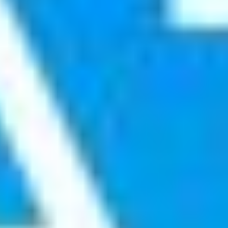
Вопросы и ответы
Кто победит в матче «Милан» – «Ювентус»?
Букмекеры ожидают конкурентную встречу, но выделяют
хозяев как фаворитов.
Где смотреть бесплатно матч «Милан» – «Ювентус»?
Бесплатная онлайн-трансляция будет доступна на
федеральном телеканале «Матч ТВ». Начало эфира - 21:40 по
московскому времени.
Кто выиграл чемпионат Италии по футболу?