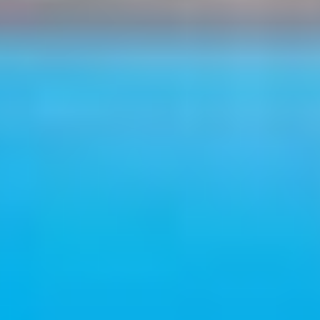
Составы команд
Команда 1
Время начала
Коэффициенты букмекеров
Вопросы и ответы
UPD: результат
22.10.2023, Вс
«Милан»
«
21:45 МСК
П1 - 2,37
Х - 3,30
Турнир:
чемпионат Италии по футболу, 9-й тур
Стадион:
«Сан-Сиро» (Милан, Италия)
Судьи:
Маурицио Мариани (главный арбитр), Алессандро Ло
Чичеро, Валерио Коларосси (ассистенты), Маттео Марченаро
(резервный)
Форма команд