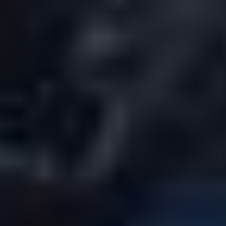
Сербии, Беларуси и Казахстана
Новости
ЧМ-2026 в «Марафоне»: самый крупный выигрыш, рекордные
коэффициенты и другие интересные факты
Новости
Финал ЧМ-2026 стал самым крупным по обороту и прибыли
букмекеров матчем в году
Новости
«Зенит» — чемпион, «Спартак» — первый клуб Москвы,
лучшие бомбардиры — Кордоба и Тюкавин
Новости
Карту болельщика превратят в цифровую экосистему.
Главный приз за прогнозы – электромобиль
Новости
Матч «Ротор» — «СКА-Хабаровск» стал самым крупным по
обороту букмекеров во 2-м туре Лиги PARI
Новости
БЕТСИТИ организовал на «ВТБ Арене» мероприятие к
финалу ЧМ-2026
Новости
Подписка
Реклама
Справочник компаний
Об издании