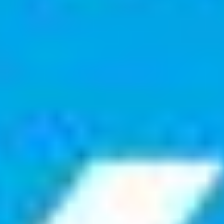
Тшау.
Erid: 2VtzqukHk1d
Призовой квиз от БЕТСИТИ
Проверьте знания об истории Лиги чемпионов и заберите
подарок
* Бонус зачисляется в виде фрибета на сумму до 1500 рублей.
Фрибет – бонусные средства, зачисляемые Участнику Акции
на бонусный счёт, по факту выполнения условий.
Информация об организаторе основанных на риске игр, пари,
о правилах их проведения, о призовом фонде таких игр, пари,
о количестве, сроках, месте и порядке получения призов или
выигрышей указана на сайте www.betcity.ru. Розыгрыш
происходит во время события.
Топы букмекеров
Смотреть всё
БК с минимальным депозитом