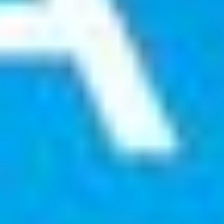
Действующий победитель Серии А -
«Наполи». «Милан» в
прошлом сезоне стал четвертым, «Ювентус», с которого сняли
10 очков за финансовые нарушения, финишировал седьмым.
Что случилось с Николо Фаджоли?
Полузащитник «Ювентуса» оказался в центре скандала,
связанного с игрой некоторых итальянских футболистов на
ставках. Фаджоли признался в этих действиях, которые
привели его к миллионным долгам. В итоге спортсмена
отстранили от футбола на семь месяцев. Подробнее об этом
деле мы рассказывали в
отдельном материале
, посвященном
сборной Италии.
UPD: результат
Наша ставка выиграла.
«Ювентус» одержал победу со
счетом 1:0 благодаря голу Локателли на 63-й минуте. У
«Милана» красную карточку на 40-й минуте получил