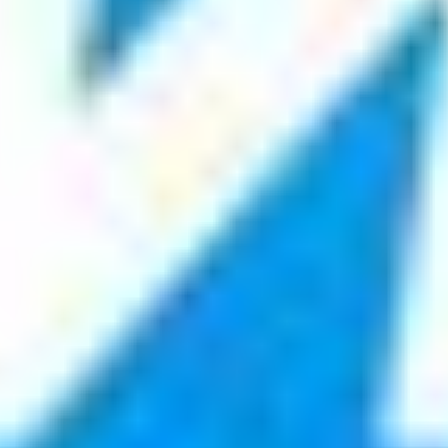
Игра обещает быть очень конкурентной, поэтому ставкой на
исход рисковать не хочется. Уместнее рассмотреть
классический низовой тотал. В четырех из пяти последних
матчей «Милана» было забито не более двух мячей, у
«Ювентуса» - в трех из пяти. Вдобавок четыре последних
очных встречи соперников получились низовыми. Кроме
того, серьезные кадровые потери явно скажутся на атакующем
потенциале и вариативности в атаке обеих команд.
Бонусы на матч
Букмекер
Сумма бонуса
Кэшб
«Бетсити»
До 3 миллионов рублей
лоял
Прив
Winline
До 10 тысяч рублей
моб
прил
«Фонбет»
До 15 тысяч рублей
Прив