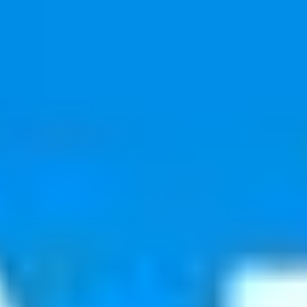
Защитник
28. Тшау
4. Гатти
Защитник
23. Томори
24. Ругани
Защитник
42. Флоренци
11. Костич
Полузащитник
7. Адли
5. Локателли
Полузащитник
14. Рейндерс
25. Рабьо
Полузащитник
80. Муса
22. Веа
Нападающий
11. Пулишич
16. Маккенни
Нападающий
9. Жиру
20. Миретти
Нападающий
10. Леау
18. Кин
Массимилиано
Главный тренер
Стефано Пиоли
Аллегри
Коэффициенты букмекеров
Победа
Действие
Ничья
«Милана»
Winline
2,29
3,35
«Бетсити»
2,37
3,30
«Фонбет»
2,30
3,30