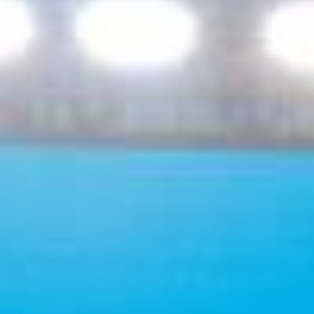
Технологии
Экология
7 августа 2026
08:28 /
Новости
Фестиваль северной культуры «Имандра» пройдет 22–23 авгус
19:09 /
Новости
Букмекер БЕТ-М обновил приветственную акцию
ТОП лучших легальных букмекерских контор России в 2026 го
Букмекеры
Лучшие букмекерские конторы для ставок на спорт в 2026 году
Букмекеры
Лучшие приложения БК для ставок на спорт
Букмекеры
Лучшие букмекерские конторы с минимальным депозитом в 20
Букмекеры
Лучшие букмекерские конторы для ставок на киберспорт в 2026
Букмекеры