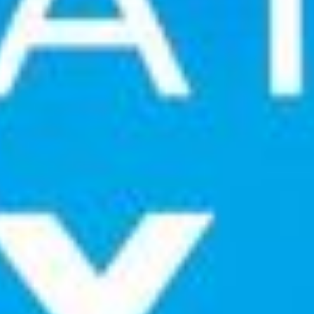
26. Команда Рональда Кумана - даром, что сам он в молодости 
 тунисцы - три, шведы - пять. Итог - две убедительные победы 
 опередив Японию и на три - Швецию.