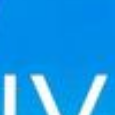
5
/5
Рейтинг
1500 ₽
Бонус
Обзор
Сайт
Полное содержание
ЧМ-2026: Нидерланды – Марокко
ЧМ-2026: Нидерланды – Марокко
Прогноз на точный счет
Во вторник рано утром по московскому времени в мексиканско
стадии ее победитель встретится с ЮАР или Канадой. Котировк