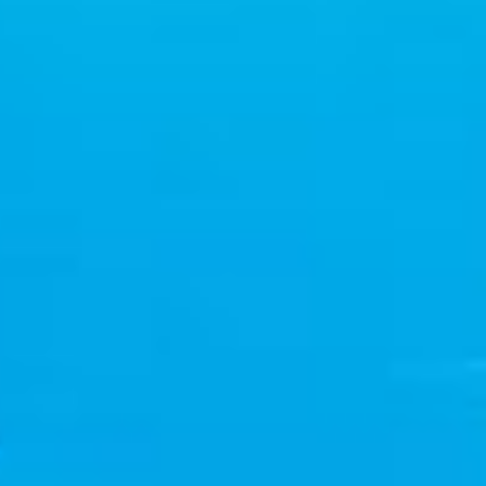
де смотреть, составы и