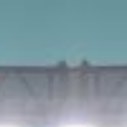
промокодом VED25