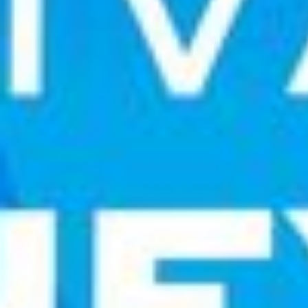
Коэффициенты букмекеров
Контора
П1
Х
П2
ТБ 2.5
ТМ 2.5
Winline
2.10
3.25
3.75
2.20
1.67
PARI
2.12
3.20
3.80
2.20
1.67
БЕТСИТИ
2.10
3.20
4.00
2.27
1.65
Нидерланды
Сборная Нидерландов ярко выступила на групповом этапе ЧМ-20
соперникам 10 голов. Японцы получили от голландцев два мяча,
В плей-офф нидерландцы вышли с первого места, на два очка