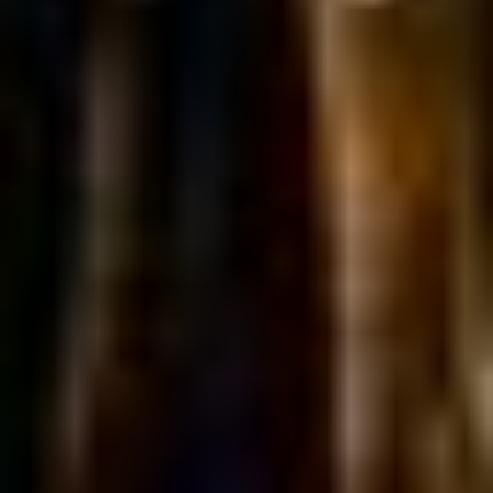
до 25 000 ₽
Промокод PARI на сумму до 25 000 рублей за регистрацию и
депозит
Получить бонус
Подробнее
VED25
Промокоды
145 дней 4 часов
Смотреть обзор бонуса Бонус до 25 000 рублей от Марафона
за регистрацию и депозит
Фрибеты за депозит
Условия