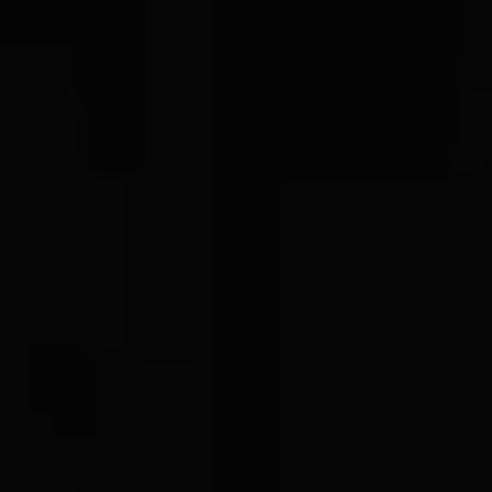
Двоюродный брат Хабиба реабилитируется за поражение в
титульном бою?
Руслан Ипполитов
Полное содержание
В главном карде турнира UFC 321 в Абу-Даби (ОАЭ) пройдет
поединок в легчайшем весе (до 61,2 кг) между российским
Статистика
бойцом Умаром Нурмагомедовым и американцем Марио
Умар Нурмагомедов