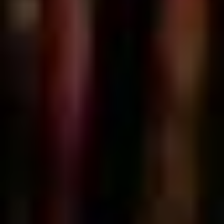
5
/5
Обзор
На сайт
5
/5
Обзор
На сайт
5
/5
Обзор
На сайт
Смотреть полный список
Легальные букмекеры России
5
/5
Обзор
На сайт
5
/5
Обзор
На сайт
5
/5
Обзор
На сайт
Смотреть полный список
Топ букмекеров на Андроид
5
/5
Обзор
На сайт
5
/5
Обзор
На сайт
5
/5
Обзор
На сайт