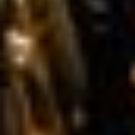
5
/5
Обзор
На сайт
5
/5
Обзор
На сайт
5
/5
Обзор
На сайт
Смотреть полный список
Букмекеры с лайв-ставками
5
/5
Обзор
На сайт
5
/5
Обзор
На сайт
5
/5
Обзор
На сайт
Смотреть полный список
БК с мобильной версией
5
/5
Обзор
На сайт
5
/5
Обзор
На сайт
5
/5
Обзор
На сайт