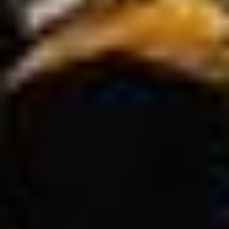
Лучшие букмекерские конторы для ставок на MMA с телефон
Сравнение коэффициентов
Победа
Победа
Действие
ТМ (2
Нурмагомедова
Баутисты
Марафон
1,13
5,55
2,28
Прогноз на бой
Вопреки коэффициентам, предстоящий поединок не станет
легкой прогулкой для Умара Нурмагомедова. Баутиста
отлично чувствует себя в стойке, предпочитая работать
первым номером и пробивать опасные лоу-кики. Тем не
менее, у американца есть определенные проблемы с защитой
от тейкдаунов.