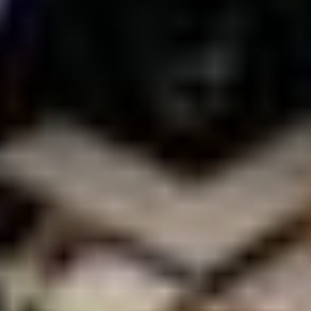
03.03.2024
«Пари
РПЛ
1:1
«Факел»
НН»
21.02.2024
«Ростов»
Контр
0:1
«Пари НН»
матч
Место в турнирной таблице
После 23 туров
«Оренбург» занимает 12-е место в
таблице
РПЛ,
«Пари НН» - десятое.
Клуб
И
В
Н
П
Мячи
О
1. Зенит
22
13
5
4
41-19
2. Краснодар
22
12
7
3
35-21
3. Динамо
22
10
8
4
35-29
4. ЦСКА
22
9
9
4
40-28
5. Локомотив
22
9
9
4
35-28