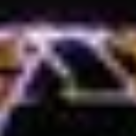
31.03.2024
«Факел»
0:0
«Оренб
14.03.2024
«Спартак»
3:1
«Оренб
10.03.2024
«Оренбург»
1:0
«Балт
Последние пять игр «Пари НН»:
Дата
Команда 1
Счет
Тур
Команда 2
06.04.2024
«Пари
РПЛ
3:4
«Краснодар»
НН»
30.03.2024
«Балтика»
РПЛ
2:0
«Пари НН»
09.03.2024
«Рубин»
РПЛ
0:1
«Пари НН»