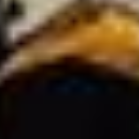
6. Спартак
22
10
5
7
29-27
7. Крылья
Советов
22
9
6
7
39-33
8. Рубин
22
9
5
8
20-27
9. Ростов
22
8
7
7
34-33
10. Пари НН
22
8
4
10
20-23
11. Факел
22
6
8
8
19-24
12. Оренбург
22
5
8
9
24-29
13. Ахмат
22
5
5
12
20-29
14. Урал
22
5
5
12
20-35
15. Балтика
22
4
5
13
14-26
16. Сочи
22
3
6
13
23-37
Прогноз на матч
“Оренбург” прибавил весной - покидать РПЛ команде явно не
хочется. В этом году в чемпионате команда Деограсии еще не