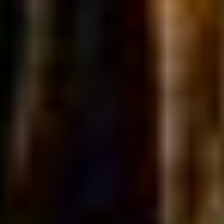
Реклама 18+ / ООО «ПАРИ»
Бонус для новых игроков — до 25000 рублей.
Реклама 18+ / ООО «ПАРИ»
Erid: 2VtzqwBJZPn
Смотреть обзор бонуса Промокод PARI на сумму до 25 000
рублей за регистрацию и депозит
Промокоды
Условия