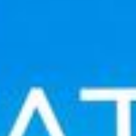
) МСК
Стадион «Эн-Эр-Джи Стэдиум»
(Хьюстон, США
Место проведения
 больше 2.5
1.72
Коэффициент