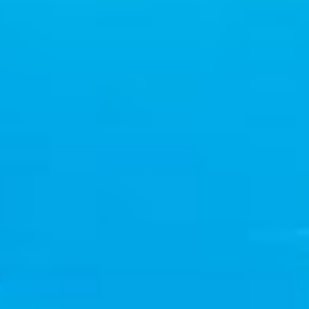
26, прогноз, составы