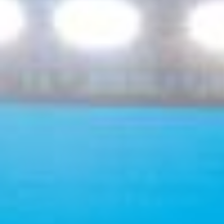
Технологии
Экология
6 августа 2026
08:28 /
Новости
Фестиваль северной культуры «Имандра» пройдет 22–23 авгус
19:09 /
Новости
Букмекер БЕТ-М обновил приветственную акцию
ТОП лучших легальных букмекерских контор России в 2026 го
Букмекеры
Лучшие букмекерские конторы для ставок на спорт в 2026 году
Букмекеры
Лучшие приложения БК для ставок на спорт
Букмекеры
Лучшие букмекерские конторы с минимальным депозитом в 20
Букмекеры
Лучшие букмекерские конторы для ставок на киберспорт в 2026
Букмекеры