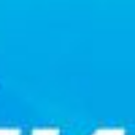
еть матч ЧМ-2026, прогноз, составы
июня: где смотреть матч ЧМ-20