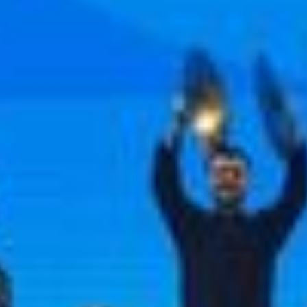
из фаворитов ЧМ-2026 на старте турнира. Ничья с командой ДР К
ожно только отчасти. К потере очков европейцами привела их с
д такой расслабленности португальцы не должны допустить.
Турнир
ЧМ-2026
ий матч