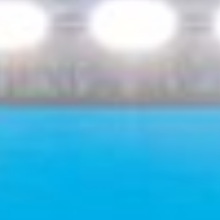
та в Мончегорске
ду
26 году
 году