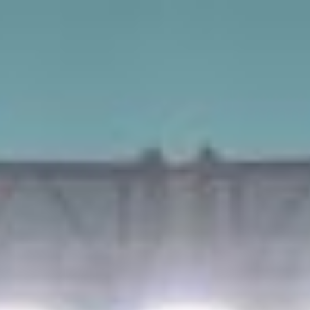
промокодом VED25