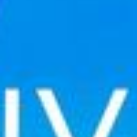
23 июня 2026 (20:00
Португалия - Узбекистан
Команды
Начало
Winline
Победа Португалии и тотал
Прогноз
Прямая трансляция