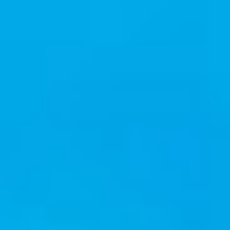
24 года, 38-я ракетка мира
Бывшая первая ракетка мира среди юниоров. На уровне WTA
выиграла три турнира в одиночном разряде — один на
грунте, два на харде. В нынешнем сезоне взяла титул на харде
в Клуж-Напоке, дошла до четвертьфинала в Линце, на
Australian Open вылетела во втором круге. Всего в 2025 году
одержала 12 побед при шести поражениях. Лучший результат
в Штутгарте показала в 2023-м, когда дошла до полуфинала. В
прошлом сезоне вылетела во втором круге.
ЛУЧШИЕ БУКМЕКЕРЫ ДЛЯ СТАВОК НА ТЕННИС С ТЕЛЕФОНА
Клара Таусон
22 года, 21-я ракетка мира
Бывшая первая ракетка мира среди юниоров. Выиграла три