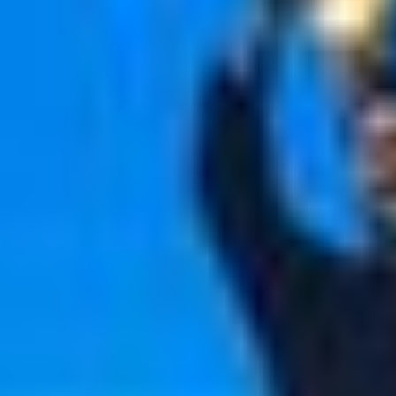
до 5000 ₽
Бонус БК PARI до 5000 рублей за регистрацию и депозит
Получить бонус
Подробнее
145 дней 12 часов
Смотреть обзор бонуса Бонус Мелбет до 20 000 рублей на
день рождения
Акции
Условия
до 20 000 ₽
Бонус Мелбет до 20 000 рублей на день рождения
Получить бонус
Подробнее
479 дней 12 часов