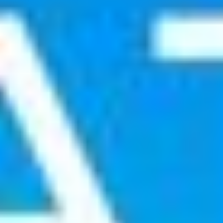
5
/5
Обзор
На сайт
5
/5
Обзор
На сайт
5
/5
Обзор
На сайт
Смотреть полный список
Букмекеры с бонусами
5
/5
Обзор
На сайт
5
/5
Обзор
На сайт
5
/5
Обзор
На сайт
Смотреть полный список
Букмекеры с лайв-ставками
5
/5
Обзор
На сайт
5
/5
Обзор
На сайт
5
/5
Обзор
На сайт