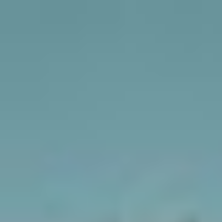
Партнерский проект
Партнерский проект
Получить бонус
Бонус для новых игроков – до 25000₽ за пополнение счёта с
промокодом VED25
Реклама / ООО «БК «ПАРИ» 18+
Erid: 2Vtzqvh9oV2
Ведомости
Ведомости&
Город