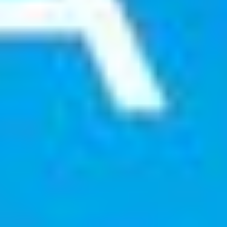
Смотреть полный список
БК с мобильной версией
5
/5
Обзор
На сайт
5
/5
Обзор
На сайт
5
/5
Обзор
На сайт
Смотреть полный список
Киберспортивные букмекеры
5
/5
Обзор
На сайт
5
/5
Обзор
На сайт
5
/5
Обзор
На сайт
Смотреть полный список
Топ букмекерских контор на iOS