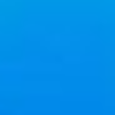
Бонус для новых игроков — до 25000 рублей.
Реклама 18+ / ООО «ПАРИ»
Erid: 2VtzqwBJZPn
Смотреть обзор бонуса Промокод PARI на сумму до 25 000
рублей за регистрацию и депозит
Промокоды
Условия
до 25 000 ₽
Промокод PARI на сумму до 25 000 рублей за регистрацию и
депозит
Получить бонус
Подробнее
VED25
Промокоды
145 дней 12 часов
Смотреть обзор бонуса Бонус до 25 000 рублей от Марафона
за регистрацию и депозит
Фрибеты за депозит