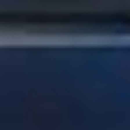
+7 495 956-34-58, +7 495 956-07-16
info@vedomosti.ru
Любое использование материалов допускается только при
соблюдении
правил перепечатки
и при наличии гиперссылки
на vedomosti.ru
Новости, аналитика, прогнозы и другие материалы,
представленные на данном сайте, не являются офертой или
рекомендацией к покупке или продаже каких-либо активов.
На информационном ресурсе применяются рекомендательные
технологии (информационные технологии предоставления
информации на основе сбора, систематизации и анализа
сведений, относящихся к предпочтениям пользователей сети
«Интернет», находящихся на территории Российской
Федерации).
Все права защищены © АО Бизнес Ньюс Медиа, ИНН/КПП
7712108141/771501001, ОГРН 1027739124775, 127018, г.
Москва, вн.тер.г. муниципальный округ Марьина Роща, ул.
Полковая, д. 3, стр. 1 1999—
2026
Сетевое издание Ведомости (Vedomosti)