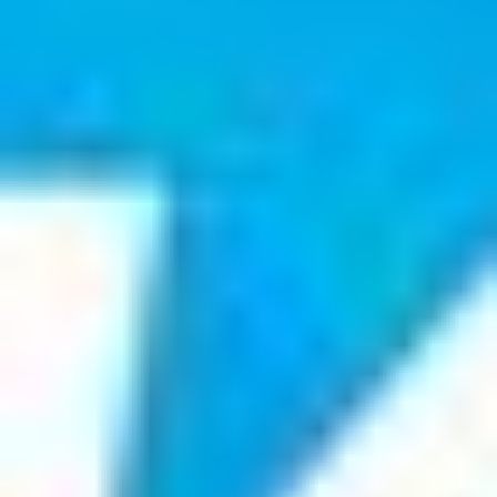
К
18.01.2024
«Атлетико»
4:2 д. в.
«Реал
Исп
Суперк
10.01.2024
«Реал»
5:3 д. в.
«Атлетико»
Исп
Календарь игр
1/8 финала. Первые матчи
04.03.2025. 20:45. «Брюгге» – «Астон Вилла»
04.03.2025. 23:00. «Реал Мадрид» – «Атлетико»
04.03.2025. 23:00. «ПСВ Эйндховен» – «Арсенал»
04.03.2025. 23:00. «Боруссия» Д – «Лилль»
05.03.2025. 20:45. «Фейеноорд» – «Интер»
05.03.2025. 23:00. ПСЖ – «Ливерпуль»
05.03.2025. 23:00. «Бавария» – «Байер»