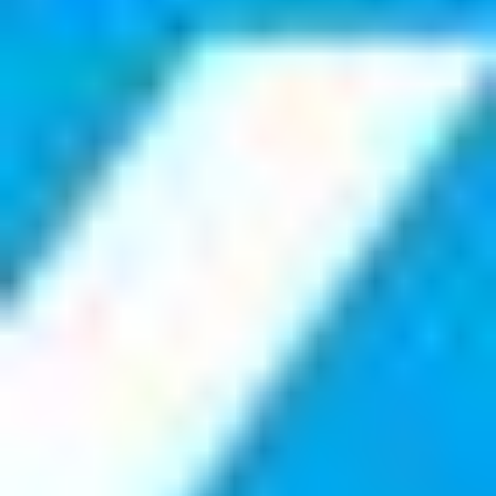
* Бонус зачисляется в виде фрибета на сумму до 1500 рублей.
Фрибет – бонусные средства, зачисляемые Участнику Акции
на бонусный счёт, по факту выполнения условий.
Информация об организаторе основанных на риске игр, пари,
о правилах их проведения, о призовом фонде таких игр, пари,
о количестве, сроках, месте и порядке получения призов или
выигрышей указана на сайте www.betcity.ru. Розыгрыш
происходит во время события.
Топы букмекеров
Смотреть всё
БК с минимальным депозитом
5
/5
Обзор
На сайт
5
/5
Обзор
На сайт
5
/5
Обзор
На сайт
Смотреть полный список
Букмекеры с бонусами