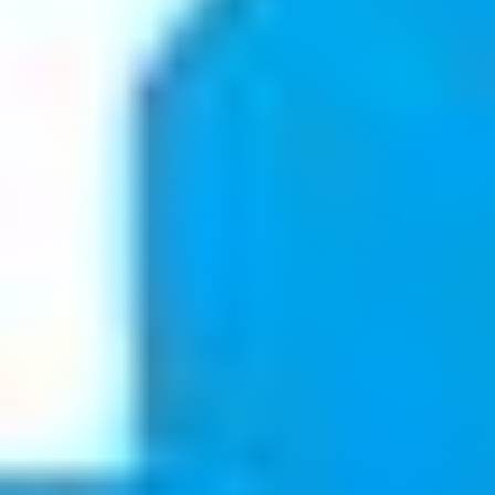
5
/5
Обзор
На сайт
5
/5
Обзор
На сайт
5
/5
Обзор
На сайт
Смотреть полный список
Букмекеры с лайв-ставками
5
/5
Обзор
На сайт
5
/5
Обзор
На сайт
5
/5
Обзор
На сайт
Смотреть полный список
БК с мобильной версией
5
/5
Обзор
На сайт
5
/5
Обзор
На сайт