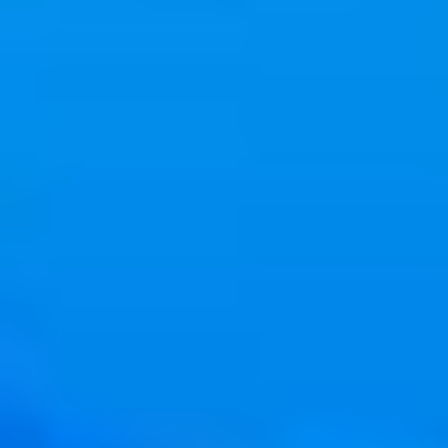
5
/5
Обзор
На сайт
5
/5
Обзор
На сайт
5
/5
Обзор
На сайт
Смотреть полный список
Легальные букмекеры России
5
/5
Обзор
На сайт
5
/5
Обзор
На сайт
5
/5
Обзор
На сайт
Смотреть полный список
Топ букмекеров на Андроид
5
/5
Обзор
На сайт
5
/5
Обзор
На сайт