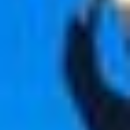
до 25 000 ₽
Промокод PARI на сумму до 25 000 рублей за регистрацию и
депозит
Получить бонус
Подробнее
VED25
Промокоды
149 дней 3 часов
Смотреть обзор бонуса Бонус до 25 000 рублей от Марафона
за регистрацию и депозит
Фрибеты за депозит
Условия