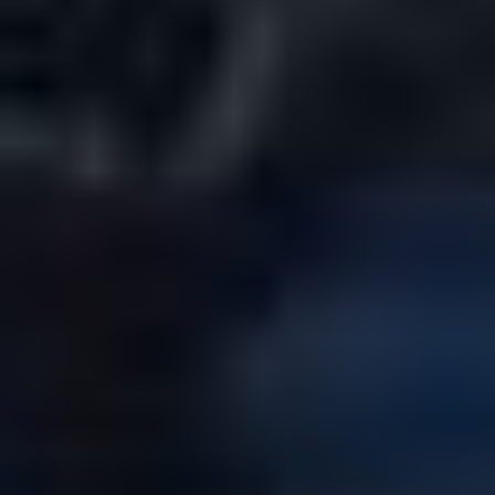
лучшие бомбардиры — Кордоба и Тюкавин
Новости
Карту болельщика превратят в цифровую экосистему.
Главный приз за прогнозы – электромобиль
Новости
Матч «Ротор» — «СКА-Хабаровск» стал самым крупным по
обороту букмекеров во 2-м туре Лиги PARI
Новости
БЕТСИТИ организовал на «ВТБ Арене» мероприятие к
финалу ЧМ-2026
Новости
Подписка
Реклама
Справочник компаний
Об издании
Редакция
Менеджмент
Архив
Справочный центр
Наши проекты
Ведомости
Ведомости&
Город