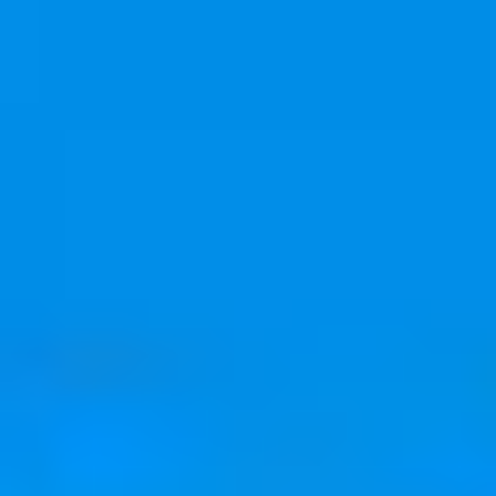
«Атлетико»: Коке (травма), Барриос (дисквалификация)
Ориентировочные стартовые составы на матч «Реал» -
«Атлетико»
:
Позиция
«Реал»
«Атлетико»
Поз
Вратарь
1. Куртуа
13. Облак
Вра
16. Молина
Защитник
23. Менди
Защи
14.
24. Ле
Защитник
Защи
Тчуамени
Норман
35.
Защитник
15. Лангле
Защи
Асенсио
3.
Защитник
17. Васкес
Защи