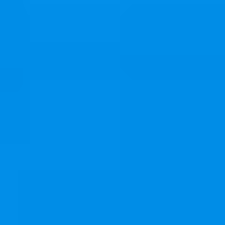
Трансляции
В России игру легально покажет онлайн-кинотеатр Okko.
Вещатель
Тип трансляции
Условия
Пробная подпис
Okko
Видеотрансляция
1 рубль в месяц
«Чемпионат»
Текстовая
-
«Спорт-Экспресс»
Текстовая
-
Составы команд
Потери
«Реал»: Беллингем (дисквалификация), Вальехо, Себальос,
Карвахаль, Милитао (оба - травмы)