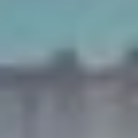
Промышленность
Технологии
Экология
4 августа 2026
08:28 /
Новости
Фестиваль северной культуры «Имандра» пройдет 22–23
августа в Мончегорске
19:09 /
Новости
Букмекер БЕТ-М обновил приветственную акцию
ТОП лучших легальных букмекерских контор России в 2026
году
Букмекеры
Лучшие букмекерские конторы для ставок на спорт в 2026
году
Букмекеры
Лучшие приложения БК для ставок на спорт
Букмекеры
Лучшие букмекерские конторы с минимальным депозитом в