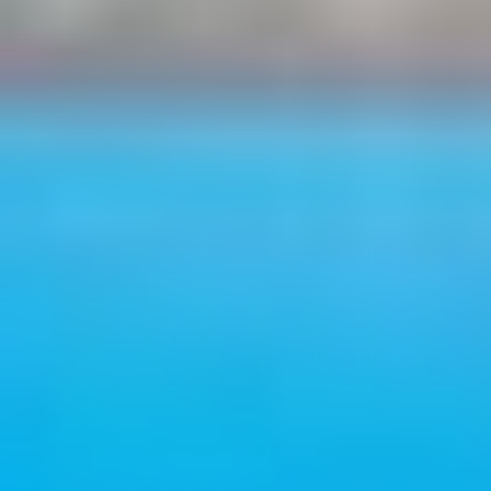
Составы команд
Коэффициенты букмекеров
Команда 1
Время начала
Коман
Вопросы и ответы
04.03.2025, Вт
«
Атлети
«Реал» (Мадрид,
23:00 МСК
(Мадр
Испания)
Испан
П1 - 1.87
Х - 3.55
П2 - 
Турнир:
Лига чемпионов, 1/8 финала, первый матч
Стадион:
«Сантьяго Бернабеу» (Мадрид, Испания)
Главный судья:
еще не назначен
Форма команд