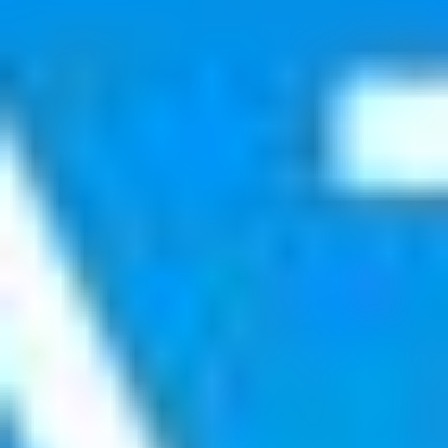
Аспиликуэта
10.
Полузащитник
5. де Пауль
Полузащи
Модрич
8.
Полузащитник
8. Сауль
Полузащи
Вальверде
11.
Полузащитник
14. Льоренте
Полузащи
Родриго
Полузащитник
21. Диас
10. Корреа
Напада
7.
Полузащитник
Винисиус
19. Альварес
Напада
Жуниор
Нападающий
9. Мбаппе
7. Гризманн
Напада
Главный
Карло
Диего
Гла
тренер
Анчелотти
Симеоне
тр