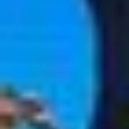
до 25 000 ₽
Бонус до 25 000 рублей от Марафона за регистрацию и
депозит
Получить бонус
Подробнее
330 дней 3 часов
Смотреть обзор бонуса Бонус БК PARI до 5000 рублей за
регистрацию и депозит
Фрибеты за депозит
Условия
до 5000 ₽
Бонус БК PARI до 5000 рублей за регистрацию и депозит
Получить бонус
Подробнее
149 дней 3 часов
Смотреть обзор бонуса Бонус Мелбет до 20 000 рублей на