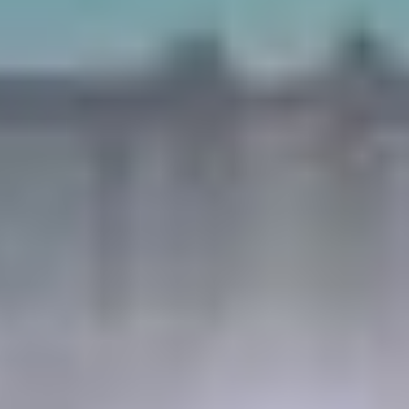
Промышленность
Технологии
Экология
6 августа 2026
08:28 /
Новости
Фестиваль северной культуры «Имандра» пройдет 22–23
августа в Мончегорске
19:09 /
Новости
Букмекер БЕТ-М обновил приветственную акцию
ТОП лучших легальных букмекерских контор России в 2026
году
Букмекеры
Лучшие букмекерские конторы для ставок на спорт в 2026
году
Букмекеры
Лучшие приложения БК для ставок на спорт
Букмекеры
Лучшие букмекерские конторы с минимальным депозитом в