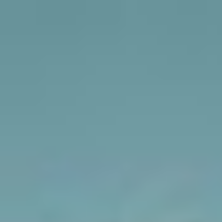
Партнерский проект
Партнерский проект
Получить бонус
Бонус для новых игроков – до 25000₽ за пополнение счёта с
промокодом VED25
Реклама / ООО «БК «ПАРИ» 18+
Erid: 2Vtzqvh9oV2
Ведомости
Ведомости&
Город