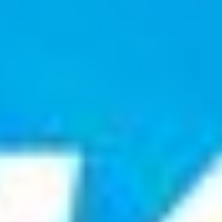
при 13 поражениях. Белоруска - финалистка прошлого
Итогового турнира WTA, где в решающем матче она уступила
француженке Каролин Гарсии.
ЛУЧШИЕ БУКМЕКЕРЫ ДЛЯ СТАВОК НА ТЕННИС С ТЕЛЕФОНА
Елена Рыбакина
24 года, 4-я ракетка мира, 4-й номер посева
Победительница пяти турниров уровня WTA, в том числе
Уимблдона-2022. В нынешнем сезоне выиграла титулы на
харде в Индиан-Уэллсе и на грунте в Риме, уступила в
финалах Australian Open и хардовых соревнований в Майами.
На «Ролан Гаррос» выбыла в третьем круге, снявшись с матча,
на Уимблдоне дошла до четвертьфинала, на US Open - до
третьего круга. Всего в 2023 году на счету уроженки Москвы
47 побед при 14 поражениях. Рыбакина - первая казахстанка,
пробившаяся на Итоговый турнир WTA в одиночном разряде.