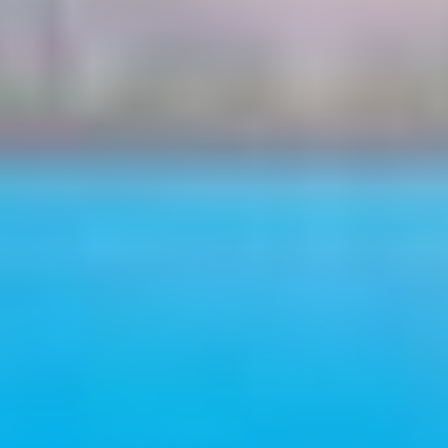
Александр Бокулёв
Полное содержание
В ночь на пятницу, 3 ноября, по московскому времени
белоруска Арина Соболенко и казахстанка Елена Рыбакина
Турнирная таблица
разыграют путевку в полуфинал Итогового турнира WTA.
Арина Соболенко
Кто окажется сильнее в принципиальном противостоянии?
Елена Рыбакина
Личные встречи
Ставки на исход