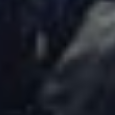
ЧМ-2026 в «Марафоне»: самый крупный выигрыш, рекордные
коэффициенты и другие интересные факты
Новости
Финал ЧМ-2026 стал самым крупным по обороту и прибыли
букмекеров матчем в году
Новости
«Зенит» — чемпион, «Спартак» — первый клуб Москвы,
лучшие бомбардиры — Кордоба и Тюкавин
Новости
Карту болельщика превратят в цифровую экосистему.
Главный приз за прогнозы – электромобиль
Новости
Матч «Ротор» — «СКА-Хабаровск» стал самым крупным по
обороту букмекеров во 2-м туре Лиги PARI
Новости
БЕТСИТИ организовал на «ВТБ Арене» мероприятие к
финалу ЧМ-2026
Новости
Подписка
Реклама
Справочник компаний
Об издании
Редакция
Менеджмент