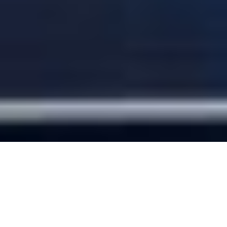
Решение Федеральной службы по надзору в сфере связи,
информационных технологий и массовых коммуникаций
(Роскомнадзор) от 27 ноября 2020 г. ЭЛ № ФС 77-79546
Учредитель: АО «Бизнес Ньюс Медиа»
Главный редактор: Казьмина Ирина Сергеевна
Электронная почта:
news@vedomosti.ru
Телефон:
+7 495 956-34-58
Сайт использует IP адреса, cookie и данные геолокации
Пользователей сайта, условия использования содержатся в
Политике по защите персональных данных