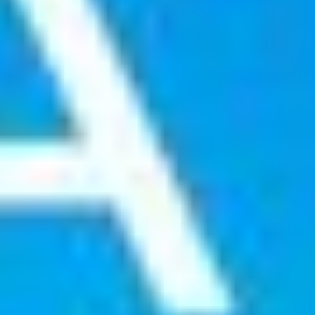
5
/5
Обзор
На сайт
5
/5
Обзор
На сайт
5
/5
Обзор
На сайт
Смотреть полный список
Букмекеры с бонусами
5
/5
Обзор
На сайт
5
/5
Обзор
На сайт
5
/5
Обзор
На сайт
Смотреть полный список
Букмекеры с лайв-ставками
5
/5
Обзор
На сайт
5
/5
Обзор
На сайт
5
/5
Обзор
На сайт