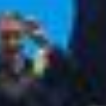
регистрацию и первое пополнение счета
Промокоды
Условия
9999 ₽
Промокод PARI на 9999 рублей за регистрацию и первое
пополнение счета
Получить бонус
Подробнее
LUXURY
Промокоды
147 дней 18 часов
Смотреть всё
loading
Фестиваль северной культуры «Имандра» пройдет 22–23
августа в Мончегорске
Новости
Букмекер БЕТ-М обновил приветственную акцию
Новости
На UTLC CUP-2026 сыграют команды из России, Бразилии,
Сербии, Беларуси и Казахстана
Новости