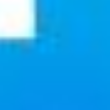
Смотреть полный список
Топ букмекеров на Андроид
5
/5
Обзор
На сайт
5
/5
Обзор
На сайт
5
/5
Обзор
На сайт
Смотреть полный список
Смотреть всё
Лучшие бонусы
Смотреть всё
Реклама 18+ / ООО «ПАРИ»