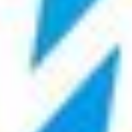
ЛУЧШИЕ БУКМЕКЕРЫ ДЛЯ СТАВОК ВО ВРЕМЯ МАТЧА
Личные встречи
Соперницы провели шесть очных матчей. Первые четыре
выиграла Соболенко, последние два - Рыбакина. На харде
статистика в пользу белоруски - 3-2. В нынешнем сезоне
преимущество у казахстанки - 2-1.
Ставки на исход
Букмекеры ожидают конкурентный матч, но выделяют
Соболенко как фаворитку. Так,
PARI
предлагает
коэффициенты 1,55 на её победу и 2,45 на успех Рыбакиной.
ПОЛУЧИТЬ ДО 25 ТЫСЯЧ РУБЛЕЙ ОТ PARI