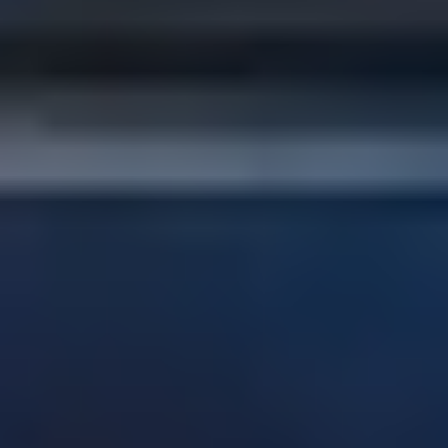
Бизнес-регата
Справочник компаний
Ведомости.СПб
Как потратить
Недвижимость
Конференции
Форум
Контакты
127018, г. Москва, ул. Полковая, д. 3, стр. 1
На карте:
+7 495 956-34-58, +7 495 956-07-16
info@vedomosti.ru
Любое использование материалов допускается только при
соблюдении
правил перепечатки
и при наличии гиперссылки
на vedomosti.ru
Новости, аналитика, прогнозы и другие материалы,
представленные на данном сайте, не являются офертой или
рекомендацией к покупке или продаже каких-либо активов.
На информационном ресурсе применяются рекомендательные
технологии (информационные технологии предоставления