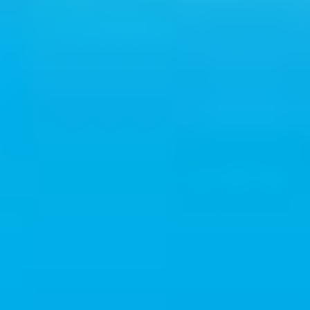
Стадион:
«Торпедо»
(Жодино, Беларусь)
Судьи:
еще не определены
Форма команд
История матчей:
Ранее команды не встречались.
Разница
Действие
Победы
Ничьи
Поражения
голов
«Торпедо-
0
0
0
0-0
БелАЗ»
«Работнички»
0
0
0
0-0
Последние пять официальных матчей
«Торпедо-БелАЗ»: