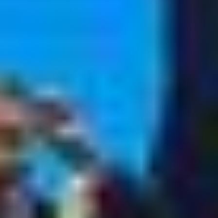
до 25 000 ₽
Бонус до 25 000 рублей от Марафона за регистрацию и
депозит
Получить бонус
Подробнее
330 дней 0 часов
Смотреть обзор бонуса Бонус БК PARI до 5000 рублей за
регистрацию и депозит
Фрибеты за депозит
Условия
до 5000 ₽
Бонус БК PARI до 5000 рублей за регистрацию и депозит
Получить бонус
Подробнее
149 дней 0 часов
Смотреть обзор бонуса Бонус Мелбет до 20 000 рублей на
день рождения
Акции
Условия