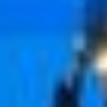
Лучшие бонусы
Смотреть всё
Реклама 18+ / ООО «ПАРИ»
Бонус для новых игроков — до 25000 рублей.
Реклама 18+ / ООО «ПАРИ»
Erid: 2VtzqwBJZPn
Смотреть обзор бонуса Промокод PARI на сумму до 25 000
рублей за регистрацию и депозит
Промокоды
Условия