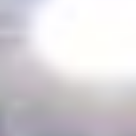
Обновлено:
9 июля 2025, 18:37
Автозаводцы разогнались - ждем результативного футбола в
Жодино
Валентин Васильев
Полное содержание
Сразу полтора десятка представителей некогда единой страны