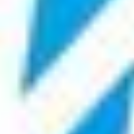
10.07.2025. 19:00. «Кауно Жальгирис» (Литва) – «Пенибонт»
(Уэльс)
10.07.2025. 19:00. СИК (Финляндия) – «КИ Клаксвик»
(Фарерские острова)
10.07.2025. 19:00. «Торпедо Кт» (Грузия) – «Жетысу»
(Казахстан)
10.07.2025. 19:30. «Урарту» (Армения) – «Неман» (Беларусь)
10.07.2025. 19:30. «Расинг» (Люксембург) – «Дила» (Грузия)
10.07.2025. 19:45. «Нымме Калью» (Эстония) – «Партизани»
(Албания)
10.07.2025. 21:00. «Влажния» (Албания) – «Даугавпилс»
(Латвия)