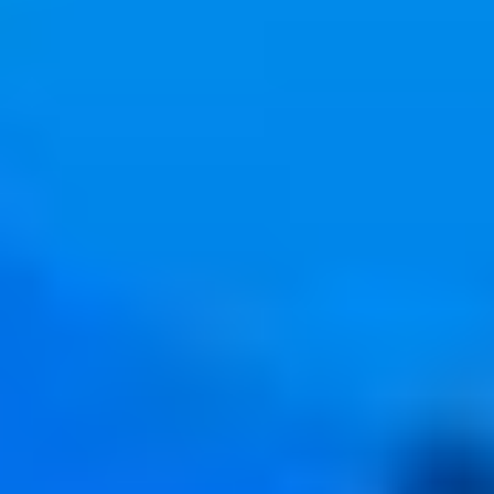
5
/5
Обзор
На сайт
5
/5
Обзор
На сайт
Смотреть полный список
Легальные букмекеры России
5
/5
Обзор
На сайт
5
/5
Обзор
На сайт
5
/5
Обзор
На сайт
Смотреть полный список
Топ букмекеров на Андроид
5
/5
Обзор
На сайт
5
/5
Обзор
На сайт
5
/5
Обзор
На сайт
Смотреть полный список
Смотреть всё