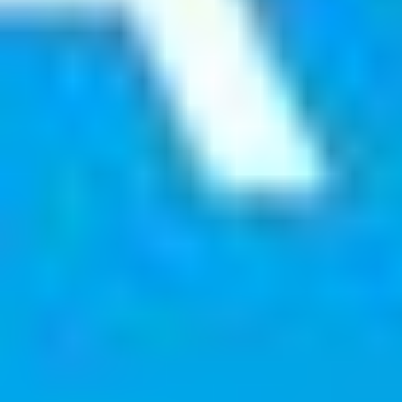
Аналитики PARI наделили хозяев статусом фаворитов.
Коэффициент на победу торпедовцев более чем вдвое ниже,
чем на их соперника - соответственно, 1.95 против 4.05.
Ничья котируется за 3.40.
ПОЛУЧИТЬ ДО 25 000 РУБЛЕЙ ОТ PARI
Вопросы и ответы
С каким счетом закончится матч «Торпедо-БелАЗ» -
«Работнички»?
Два варианта счета - 1:0 и 0:0 - идут в линии PARI с
коэффициентом за 6.50.
С кем сыграет победитель пары «Торпедо-БелАЗ» -
«Работнички»?