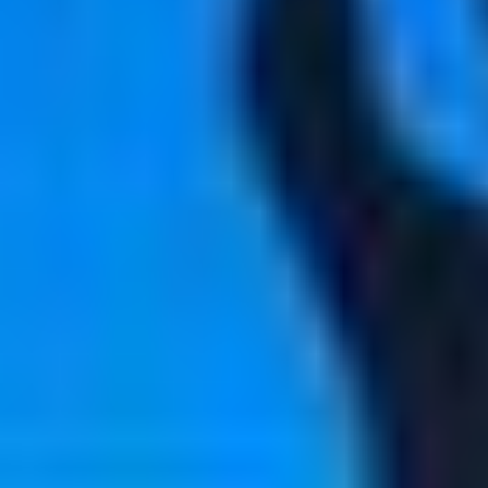
до 25 000 ₽
Промокод PARI на сумму до 25 000 рублей за регистрацию и
депозит
Получить бонус
Подробнее
VED25
Промокоды
149 дней 0 часов
Смотреть обзор бонуса Бонус до 25 000 рублей от Марафона
за регистрацию и депозит
Фрибеты за депозит
Условия