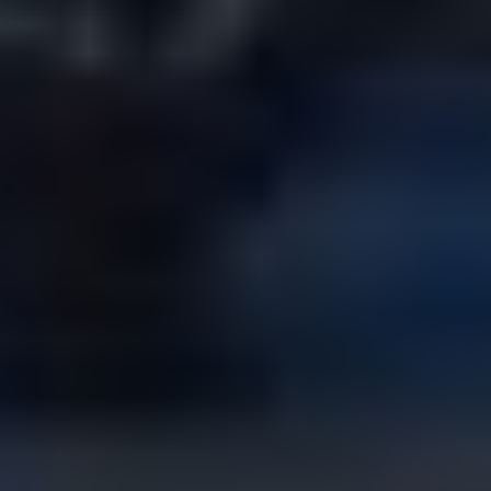
Новости
Матч «Ротор» — «СКА-Хабаровск» стал самым крупным по
обороту букмекеров во 2-м туре Лиги PARI
Новости
БЕТСИТИ организовал на «ВТБ Арене» мероприятие к
финалу ЧМ-2026
Новости
Подписка
Реклама
Справочник компаний
Об издании
Редакция
Менеджмент
Архив
Справочный центр
Наши проекты
Ведомости
Ведомости&
Город
Промышленность
Технологии
Экология