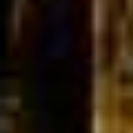
до 25 000 ₽
Промокод PARI на сумму до 25 000 рублей за регистрацию и
депозит
Получить бонус
Подробнее
VED25
Промокоды
145 дней 7 часов
Смотреть обзор бонуса Бонус до 25 000 рублей от Марафона
за регистрацию и депозит
Фрибеты за депозит
Условия
до 25 000 ₽
Бонус до 25 000 рублей от Марафона за регистрацию и
депозит