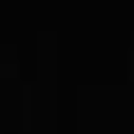
«Шпорам» сейчас еврокубок интереснее АПЛ
Валентин Васильев
Полное содержание
Программу 33-го тура английской Премьер-лиги закроет игра
в Лондоне. В гости к
«Тоттенхэму» приехал дерзкий
Форма команд
«Ноттингем Форест». Заруба намечается нешуточная. А что
Место в турнирной таблице
насчет шансов на победу?
Прогноз на матч