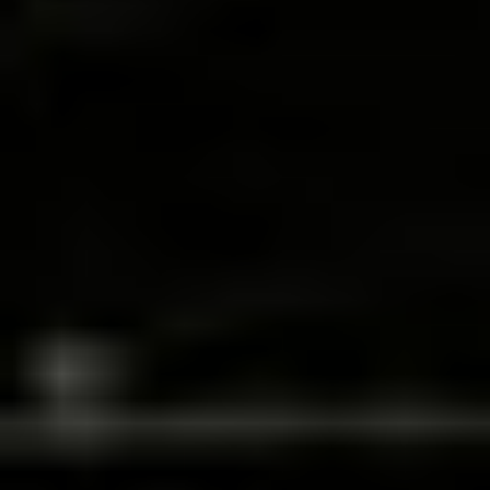
LUXURY
Промокоды
145 дней 7 часов
Смотреть всё
loading
«В России повысится планка единоборств. Ориентир -
чемпионат мира». Каманцев - о новых принципах судейства
Новости
Фестиваль северной культуры «Имандра» пройдет 22–23
августа в Мончегорске
Новости
Букмекер БЕТ-М обновил приветственную акцию
Новости
На UTLC CUP-2026 сыграют команды из России, Бразилии,
Сербии, Беларуси и Казахстана
Новости
ЧМ-2026 в «Марафоне»: самый крупный выигрыш, рекордные
коэффициенты и другие интересные факты
Новости
Финал ЧМ-2026 стал самым крупным по обороту и прибыли
букмекеров матчем в году
Новости
«Зенит» — чемпион, «Спартак» — первый клуб Москвы,
лучшие бомбардиры — Кордоба и Тюкавин
Новости
Карту болельщика превратят в цифровую экосистему.
Главный приз за прогнозы – электромобиль