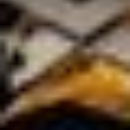
01.04.2025
«Ноттингем»
1:0
Юнайтед»
0:0,
Ку
29.03.2025
«Брайтон»
пен.
«Ноттингем»
Анг
3:4
15.02.2025
«Ипсвич»
2:4
«Ноттингем»
Место в турнирной таблице
После победы «Манчестер Сити» «Ноттингем» спустился с
четвертого на пятое место в таблице. «Тоттенхэм» отстает на
10 позиций.
Прогноз на матч